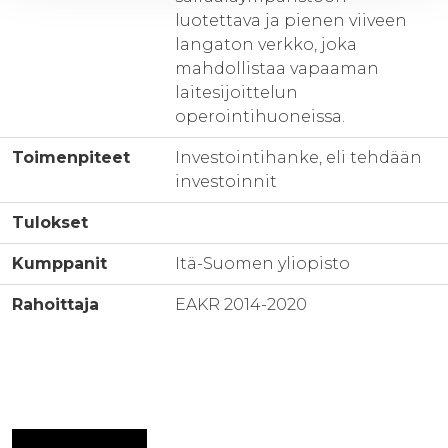
luotettava ja pienen viiveen
langaton verkko, joka
mahdollistaa vapaaman
laitesijoittelun
operointihuoneissa.
Toimenpiteet
Investointihanke, eli tehdään
investoinnit
Tulokset
Kumppanit
Itä-Suomen yliopisto
Rahoittaja
EAKR 2014-2020