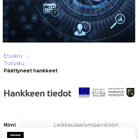
Etusivu
Tutustu
Päättyneet hankkeet
Hankkeen tiedot
Nimi
Leikkaussaliympäristöön
soveltuvien mobiilirobottien ja