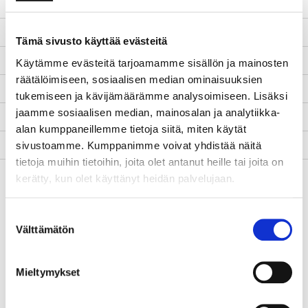
5G-teknologian hankinta
Aloituspäivä
1.3.2022
Tämä sivusto käyttää evästeitä
Lopetuspäivä
31.12.2023
Käytämme evästeitä tarjoamamme sisällön ja mainosten
räätälöimiseen, sosiaalisen median ominaisuuksien
www-sivut
-
tukemiseen ja kävijämäärämme analysoimiseen. Lisäksi
jaamme sosiaalisen median, mainosalan ja analytiikka-
Tila
Päättynyt
alan kumppaneillemme tietoja siitä, miten käytät
Yhteyshenkilö
Aki Happonen
sivustoamme. Kumppanimme voivat yhdistää näitä
tietoja muihin tietoihin, joita olet antanut heille tai joita on
Kuvaus
Hankkeen yhteisenä
kerätty, kun olet käyttänyt heidän palvelujaan.
päämääränä on toteuttaa
hankkeessa käyttötapaus (use
Suostumuksen
case), jossa liikkuvat robotit
Välttämätön
valinta
toimivat
leikkaussaliympäristössä.
Robotit siirtävät leikkaussalin
Mieltymykset
pyörillä liikkuvia kalusteita
kuten instrumenttipöytiä,