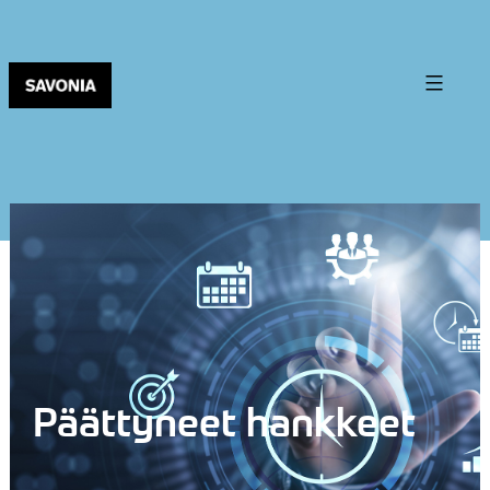
Päättyneet hankkeet