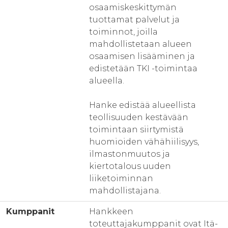
osaamiskeskittymän
tuottamat palvelut ja
toiminnot, joilla
mahdollistetaan alueen
osaamisen lisääminen ja
edistetään TKI -toimintaa
alueella.
Hanke edistää alueellista
teollisuuden kestävään
toimintaan siirtymistä
huomioiden vähähiilisyys,
ilmastonmuutos ja
kiertotalous uuden
liiketoiminnan
mahdollistajana.
Kumppanit
Hankkeen
toteuttajakumppanit ovat Itä-