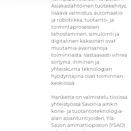
Asiakaslähtöinen tuotekehitys,
lisäävä valmistus, automaatio
ja robotiikka, tuotanto- ja
toimintaprosessien
tehostaminen, simulointi ja
digitalinen kaksonen ovat
muutamia avainsanoja
toiminnasta. Vastaavasti vihreä
siirtymä, ihminen ja
yhteiskunta teknologian
hyödyntäjinä ovat toiminnan
keskiössä.
Hanketta on valmistelu tiiviissä
yhteistyössä Savonia amk:n
kone- ja tuotantoteknologia-
alan asiantuntijoiden, Ylä-
Savon ammattiopiston (YSAO)