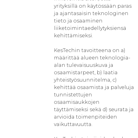
yrityksillä on käytössään paras
ja ajantasaisin teknologinen
tieto ja osaaminen
liiketoimintaedellytyksiensä
kehittämiseksi.
KesTechin tavoitteena on a)
määrittää alueen teknologia-
alan tulevaisuuskuva ja
osaamistarpeet, b) laatia
yhteistyösuunnitelma, c)
kehittää osaamista ja palveluja
tunnistettujen
osaamisaukkojen
täyttämiseksi sekä d) seurata ja
arvioida toimenpiteiden
vaikuttavuutta.