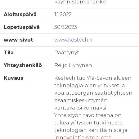
käynnistämishanke
Aloituspäivä
1.1.2022
Lopetuspäivä
30.9.2023
www-sivut
www.kestech.fi
Tila
Päättynyt
Yhteyshenkilö
Reijo Hynynen
Kuvaus
KesTech tuo Ylä-Savon alueen
teknologia-alan yritykset ja
koulutusorganisaatiot yhteen
osaamiskeskittymän
kantavaksi voimaksi.
Yhteistyön tavoitteena on
tukea yritysten tutkimusta,
teknologian kehittämistä ja
innovointia siten, että