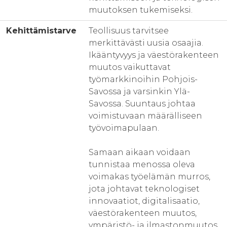
muutoksen tukemiseksi.
Kehittämistarve
Teollisuus tarvitsee
merkittävästi uusia osaajia.
Ikääntyvyys ja väestörakenteen
muutos vaikuttavat
työmarkkinoihin Pohjois-
Savossa ja varsinkin Ylä-
Savossa. Suuntaus johtaa
voimistuvaan määrälliseen
työvoimapulaan.
Samaan aikaan voidaan
tunnistaa menossa oleva
voimakas työelämän murros,
jota johtavat teknologiset
innovaatiot, digitalisaatio,
väestörakenteen muutos,
ympäristö- ja ilmastonmuutos