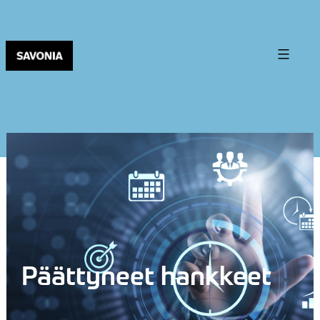
Päättyneet hankkeet