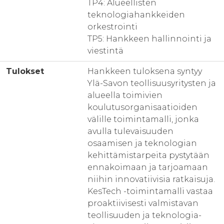
TP4: Alueellisten
teknologiahankkeiden
orkestrointi
TP5: Hankkeen hallinnointi ja
viestintä
Tulokset
Hankkeen tuloksena syntyy
Ylä-Savon teollisuusyritysten ja
alueella toimivien
koulutusorganisaatioiden
välille toimintamalli, jonka
avulla tulevaisuuden
osaamisen ja teknologian
kehittämistarpeita pystytään
ennakoimaan ja tarjoamaan
niihin innovatiivisia ratkaisuja.
KesTech -toimintamalli vastaa
proaktiivisesti valmistavan
teollisuuden ja teknologia-