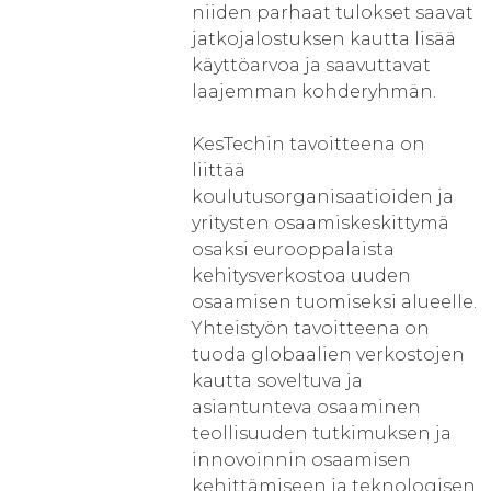
niiden parhaat tulokset saavat
jatkojalostuksen kautta lisää
käyttöarvoa ja saavuttavat
laajemman kohderyhmän.
KesTechin tavoitteena on
liittää
koulutusorganisaatioiden ja
yritysten osaamiskeskittymä
osaksi eurooppalaista
kehitysverkostoa uuden
osaamisen tuomiseksi alueelle.
Yhteistyön tavoitteena on
tuoda globaalien verkostojen
kautta soveltuva ja
asiantunteva osaaminen
teollisuuden tutkimuksen ja
innovoinnin osaamisen
kehittämiseen ja teknologisen