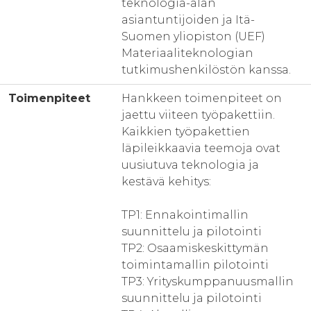
teknologia-alan
asiantuntijoiden ja Itä-
Suomen yliopiston (UEF)
Materiaaliteknologian
tutkimushenkilöstön kanssa.
Toimenpiteet
Hankkeen toimenpiteet on
jaettu viiteen työpakettiin.
Kaikkien työpakettien
läpileikkaavia teemoja ovat
uusiutuva teknologia ja
kestävä kehitys:
TP1: Ennakointimallin
suunnittelu ja pilotointi
TP2: Osaamiskeskittymän
toimintamallin pilotointi
TP3: Yrityskumppanuusmallin
suunnittelu ja pilotointi