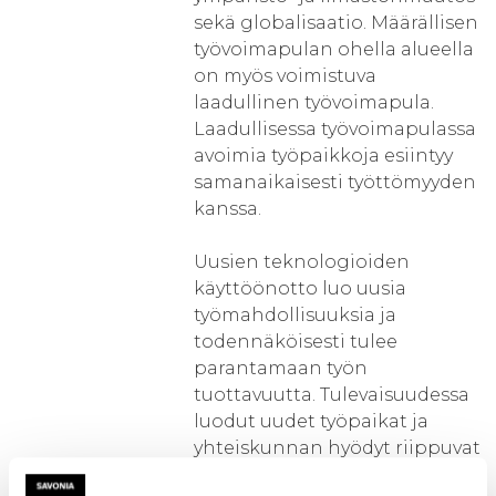
sekä globalisaatio. Määrällisen
työvoimapulan ohella alueella
on myös voimistuva
laadullinen työvoimapula.
Laadullisessa työvoimapulassa
avoimia työpaikkoja esiintyy
samanaikaisesti työttömyyden
kanssa.
Uusien teknologioiden
käyttöönotto luo uusia
työmahdollisuuksia ja
todennäköisesti tulee
parantamaan työn
tuottavuutta. Tulevaisuudessa
luodut uudet työpaikat ja
yhteiskunnan hyödyt riippuvat
kuitenkin suurelta osin