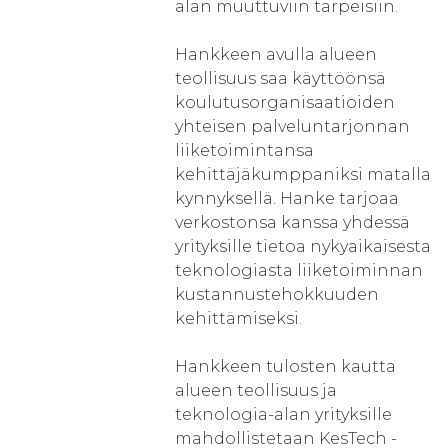
alan muuttuviin tarpeisiin.
Hankkeen avulla alueen
teollisuus saa käyttöönsä
koulutusorganisaatioiden
yhteisen palveluntarjonnan
liiketoimintansa
kehittäjäkumppaniksi matalla
kynnyksellä. Hanke tarjoaa
verkostonsa kanssa yhdessä
yrityksille tietoa nykyaikaisesta
teknologiasta liiketoiminnan
kustannustehokkuuden
kehittämiseksi.
Hankkeen tulosten kautta
alueen teollisuus ja
teknologia-alan yrityksille
mahdollistetaan KesTech -