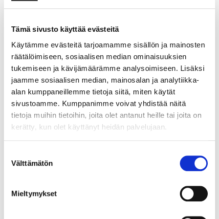
tulevan kysynnän
tyydyttämiseen tarvittavien
taitojen saatavuudesta.
Tämä sivusto käyttää evästeitä
Käytämme evästeitä tarjoamamme sisällön ja mainosten
Teknologia-alan
räätälöimiseen, sosiaalisen median ominaisuuksien
liiketoiminnalle tärkeimpiä
tukemiseen ja kävijämäärämme analysoimiseen. Lisäksi
osaamistarpeita lähivuosina
jaamme sosiaalisen median, mainosalan ja analytiikka-
ovat eri selvitysten perusteella
alan kumppaneillemme tietoja siitä, miten käytät
kyky jatkuvaan oppimiseen,
sivustoamme. Kumppanimme voivat yhdistää näitä
digitalisaatio, vähähiilisyys,
tietoja muihin tietoihin, joita olet antanut heille tai joita on
kiertotalous, asiakaslähtöisyys
kerätty, kun olet käyttänyt heidän palvelujaan.
ja johtaminen. Nousussa ovat
kestävään arvonluontiin ja
Suostumuksen
vastuullisuuteen liittyvä
Välttämätön
valinta
osaaminen.
Edellä lueteltuihin haasteisiin
Mieltymykset
voidaan vastata Ylä-Savon
alueella KesTech