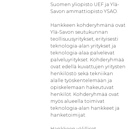
Suomen yliopisto UEF ja Ylä-
Savon ammattiopisto YSAO.
Hankkeen kohderyhmänä ovat
Ylä-Savon seutukunnan
teollisuusyritykset, erityisesti
teknologia-alan yritykset ja
teknologia-alaa palvelevat
palveluyritykset. Kohderyhmää
ovat edellä kuvattujen yritysten
henkilöstö sekä tekniikan
alalle työskentelemään ja
opiskelemaan hakeutuvat
henkilöt. Kohderyhmää ovat
myös alueella toimivat
teknologia-alan hankkeet ja
hanketoimijat.
Hankkeen välilliset