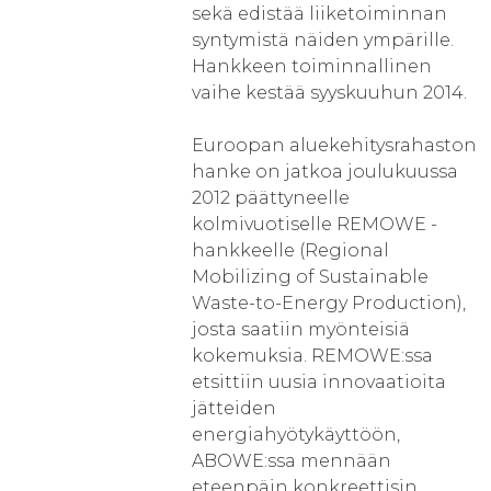
sekä edistää liiketoiminnan
syntymistä näiden ympärille.
Hankkeen toiminnallinen
vaihe kestää syyskuuhun 2014.
Euroopan aluekehitysrahaston
hanke on jatkoa joulukuussa
2012 päättyneelle
kolmivuotiselle REMOWE -
hankkeelle (Regional
Mobilizing of Sustainable
Waste-to-Energy Production),
josta saatiin myönteisiä
kokemuksia. REMOWE:ssa
etsittiin uusia innovaatioita
jätteiden
energiahyötykäyttöön,
ABOWE:ssa mennään
eteenpäin konkreettisin