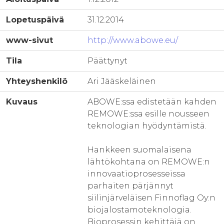
Lopetuspäivä
31.12.2014
www-sivut
http://www.abowe.eu/
Tila
Päättynyt
Yhteyshenkilö
Ari Jääskeläinen
Kuvaus
ABOWE:ssa edistetään kahden
REMOWE:ssa esille nousseen
teknologian hyödyntämistä.
Hankkeen suomalaisena
lähtökohtana on REMOWE:n
innovaatioprosesseissa
parhaiten pärjännyt
siilinjärveläisen Finnoflag Oy:n
biojalostamoteknologia.
Bioprosessin kehittäjä on