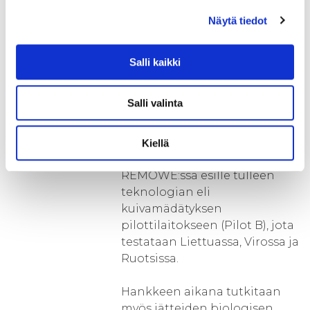
ammattikorkeakouluun. Se
Näytä tiedot
kehittää ns. Downstream-
prosessointia, jossa
bioprosessissa muodostuneita
Salli kaikki
aineita saadaan eroteltua
toisistaan.
Salli valinta
Saksalainen Ostfalian
ammattikorkeakoulu
Kiellä
puolestaan investoi toisen
REMOWE:ssa esille tulleen
teknologian eli
kuivamädätyksen
pilottilaitokseen (Pilot B), jota
testataan Liettuassa, Virossa ja
Ruotsissa.
Hankkeen aikana tutkitaan
myös jätteiden biologisen