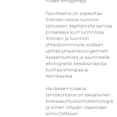
niiden entsyymejä.
Tavoitteena on sopeuttaa
ihmisen talous luonnon
talouteen, käyttämällä samoja
prosesseja kuin luonnossa.
Ihmisen ja luonnon
yhteistoiminnalla voidaan
välttää ympäristöongelmien
kasaantumista ja suunnitella
ekologisesti kestäviä tapoja
tuottaa energiaa ja
kemikaaleja.
Hankkeen toisena
lähtökohtana on saksalainen
biokaasuntuotantoteknologia
ja siihen liittyvän osaamisen
siirto Ostfalian