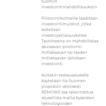
tuomiin
investointimahdollisuuksiin.
Pilotointikohteille laaditaan
investointimuistiot, jotka
esitellään
investoijatilaisuuksissa.
Tavoitteena on mahdollistaa
seuraavan pilotointi-
mittakaavan tai täyden
mittakaavan laitoksen
investointi.
Kullakin testausalueella
käytetään Itä-Suomen
yliopiston vetoisesti
REMOWE:ssa rakennettua
alueellista mallia kyseisten
teknologioiden