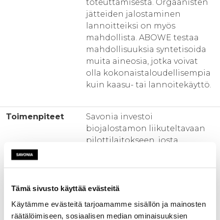
toteuttamisesta. Orgaanisten
jätteiden jalostaminen
lannoitteiksi on myös
mahdollista. ABOWE testaa
mahdollisuuksia syntetisoida
muita aineosia, jotka voivat
olla kokonaistaloudellisempia
kuin kaasu- tai lannoitekäyttö.
Toimenpiteet
Savonia investoi
biojalostamon liikuteltavaan
pilottilaitokseen, josta
Finnoflag Oy on tehnyt
yleissuunnitelman (Pilot A).
Tämän pohjalta
pilottilaitoksen tekninen
Tämä sivusto käyttää evästeitä
suunnittelu ja rakentaminen
Käytämme evästeitä tarjoamamme sisällön ja mainosten
toteutetaan Savonia Tekniikan
räätälöimiseen, sosiaalisen median ominaisuuksien