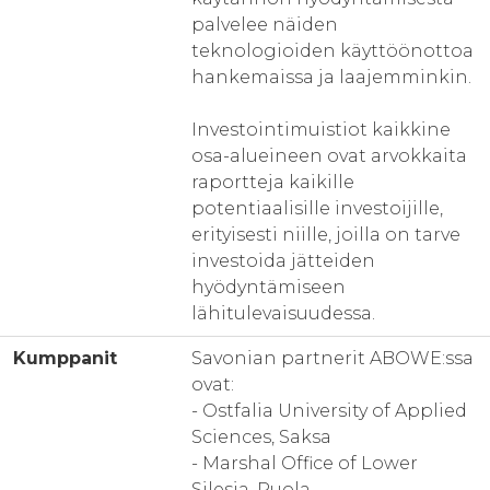
palvelee näiden
teknologioiden käyttöönottoa
hankemaissa ja laajemminkin.
Investointimuistiot kaikkine
osa-alueineen ovat arvokkaita
raportteja kaikille
potentiaalisille investoijille,
erityisesti niille, joilla on tarve
investoida jätteiden
hyödyntämiseen
lähitulevaisuudessa.
Kumppanit
Savonian partnerit ABOWE:ssa
ovat:
- Ostfalia University of Applied
Sciences, Saksa
- Marshal Office of Lower
Silesia, Puola