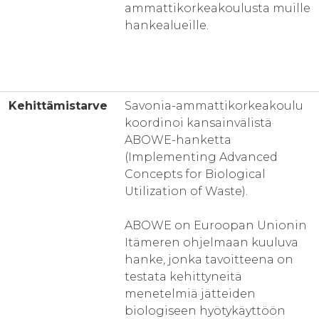
ammattikorkeakoulusta muille
hankealueille.
Kehittämistarve
Savonia-ammattikorkeakoulu
koordinoi kansainvälistä
ABOWE-hanketta
(Implementing Advanced
Concepts for Biological
Utilization of Waste).
ABOWE on Euroopan Unionin
Itämeren ohjelmaan kuuluva
hanke, jonka tavoitteena on
testata kehittyneitä
menetelmiä jätteiden
biologiseen hyötykäyttöön