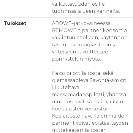
vaikuttavuuden esille
tuonnissa alueen kannalta.
Tulokset
ABOWE–jatkovaiheessa
REMOWE:n partnerikonsortio
vakiintuu edelleen, käytännön
tason teknologiasiirron ja
yhteiseen tavoitteeseen
ponnistelun myötä.
Kaksi pilottilaitosta, sekä
olemassaoleva Savonia-amk:n
liikuteltava
märkämädätyspilotti, yhdessä
muodostavat kansainvälisen
koelaitosten verkoston.
Koelaitosten avulla eri maiden
partnerit voivat edistää täyden
mittakaavan laitosten