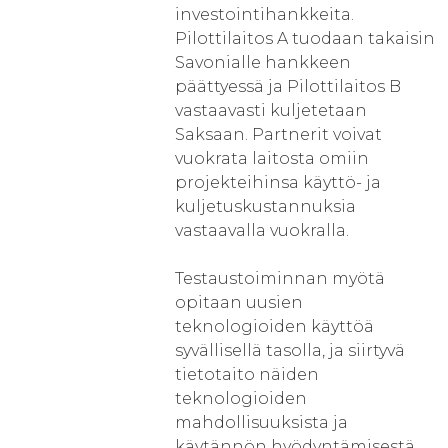
investointihankkeita.
Pilottilaitos A tuodaan takaisin
Savonialle hankkeen
päättyessä ja Pilottilaitos B
vastaavasti kuljetetaan
Saksaan. Partnerit voivat
vuokrata laitosta omiin
projekteihinsa käyttö- ja
kuljetuskustannuksia
vastaavalla vuokralla.
Testaustoiminnan myötä
opitaan uusien
teknologioiden käyttöä
syvällisellä tasolla, ja siirtyvä
tietotaito näiden
teknologioiden
mahdollisuuksista ja
käytännön hyödyntämisestä