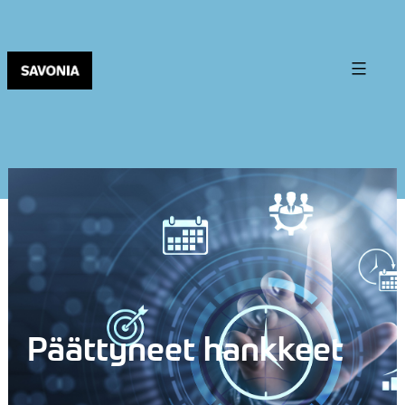
Päättyneet hankkeet