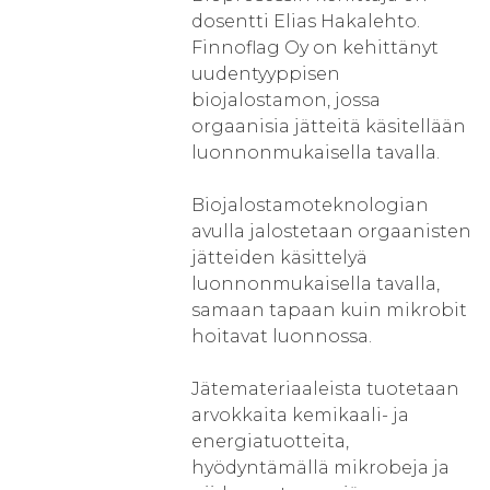
dosentti Elias Hakalehto.
Finnoflag Oy on kehittänyt
uudentyyppisen
biojalostamon, jossa
orgaanisia jätteitä käsitellään
luonnonmukaisella tavalla.
Biojalostamoteknologian
avulla jalostetaan orgaanisten
jätteiden käsittelyä
luonnonmukaisella tavalla,
samaan tapaan kuin mikrobit
hoitavat luonnossa.
Jätemateriaaleista tuotetaan
arvokkaita kemikaali- ja
energiatuotteita,
hyödyntämällä mikrobeja ja