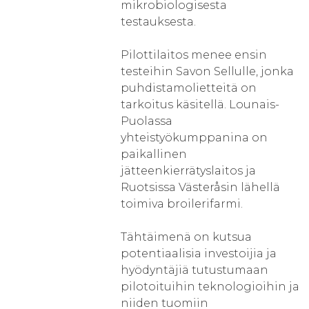
mikrobiologisesta
testauksesta.
Pilottilaitos menee ensin
testeihin Savon Sellulle, jonka
puhdistamolietteitä on
tarkoitus käsitellä. Lounais-
Puolassa
yhteistyökumppanina on
paikallinen
jätteenkierrätyslaitos ja
Ruotsissa Västeråsin lähellä
toimiva broilerifarmi.
Tähtäimenä on kutsua
potentiaalisia investoijia ja
hyödyntäjiä tutustumaan
pilotoituihin teknologioihin ja
niiden tuomiin