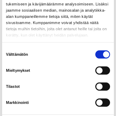
toimesta. Pilottilaitosta
tukemiseen ja kävijämäärämme analysoimiseen. Lisäksi
testataan Suomessa, Puolassa
jaamme sosiaalisen median, mainosalan ja analytiikka-
ja Ruotsissa erilaisilla jätteillä.
alan kumppaneillemme tietoja siitä, miten käytät
sivustoamme. Kumppanimme voivat yhdistää näitä
Laitoksen bioprosessissa
tietoja muihin tietoihin, joita olet antanut heille tai joita on
käsitellään erilaisia orgaanisia
kerätty, kun olet käyttänyt heidän palvelujaan.
jätteitä ja tuloksena on mm.
teollisuuden kemikaaleja ja
Suostumuksen
polttoaineita. Prosessissa
Välttämätön
valinta
syntyy myös kiinteitä aineita,
jotka soveltuvat lannoitteiden
valmistukseen.
Mieltymykset
On toki huomattava, ettei
kyseessä ole teollisen
Tilastot
mittakaavan laitos, joka
tuottaisi valmiita tuotteita.
Prosessissa syntyvää lientä
Markkinointi
tullaan lähettämään
jatkokäsittelyyn Ostfalian