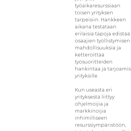
työaikaresurssiaan
toisen yrityksen
tarpeisiin. Hankkeen
aikana testataan
erilaisia tapoja edistää
osaajien työllistymisen
mahdollisuuksia ja
ketteröittää
työsuoritteiden
hankintaa ja tarjoamis
yrityksille.
Kun useasta eri
yrityksestä liittyy
ohjelmoijia ja
markkinoijia
inhimilliseen
resurssiympäristöön,