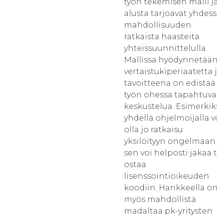
työn tekemisen malli j
alusta tarjoavat yhdes
mahdollisuuden
ratkaista haasteita
yhteissuunnittelulla.
Mallissa hyödynnetää
vertaistukiperiaatetta 
tavoitteena on edistää
työn ohessa tapahtuva
keskustelua. Esimerkik
yhdellä ohjelmoijalla v
olla jo ratkaisu
yksilöityyn ongelmaan 
sen voi helposti jakaa t
ostaa
lisenssointioikeuden
koodiin. Hankkeella o
myös mahdollista
madaltaa pk-yritysten