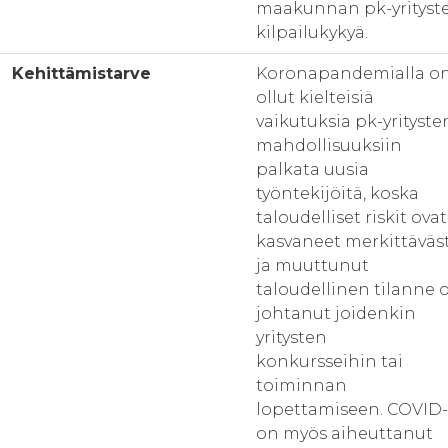
maakunnan pk-yrityst
kilpailukykyä.
Kehittämistarve
Koronapandemialla o
ollut kielteisiä
vaikutuksia pk-yrityste
mahdollisuuksiin
palkata uusia
työntekijöitä, koska
taloudelliset riskit ovat
kasvaneet merkittäväst
ja muuttunut
taloudellinen tilanne 
johtanut joidenkin
yritysten
konkursseihin tai
toiminnan
lopettamiseen. COVID-
on myös aiheuttanut