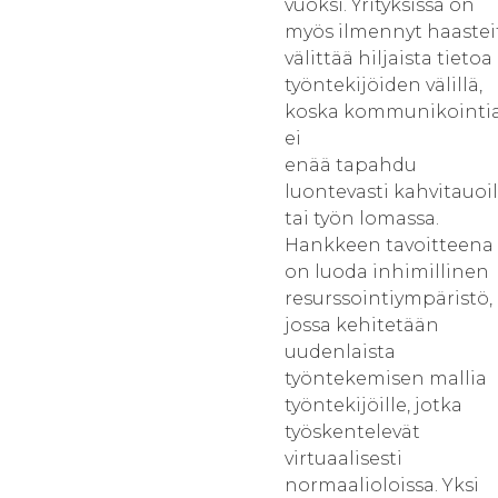
vuoksi. Yrityksissä on
myös ilmennyt haastei
välittää hiljaista tietoa
työntekijöiden välillä,
koska kommunikointi
ei
enää tapahdu
luontevasti kahvitauoil
tai työn lomassa.
Hankkeen tavoitteena
on luoda inhimillinen
resurssointiympäristö,
jossa kehitetään
uudenlaista
työntekemisen mallia
työntekijöille, jotka
työskentelevät
virtuaalisesti
normaalioloissa. Yksi