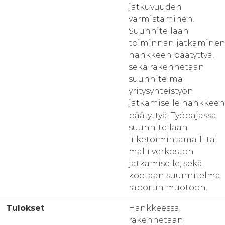
jatkuvuuden
varmistaminen.
Suunnitellaan
toiminnan jatkamine
hankkeen päätyttyä,
sekä rakennetaan
suunnitelma
yritysyhteistyön
jatkamiselle hankkeen
päätyttyä. Työpajassa
suunnitellaan
liiketoimintamalli tai
malli verkoston
jatkamiselle, sekä
kootaan suunnitelma
raportin muotoon.
Tulokset
Hankkeessa
rakennetaan