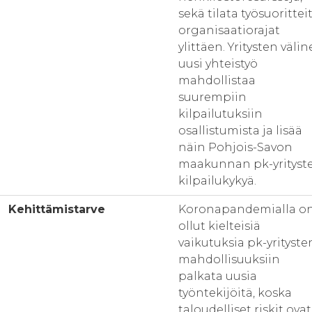
sekä tilata työsuorittei
organisaatiorajat
ylittäen. Yritysten väli
uusi yhteistyö
mahdollistaa
suurempiin
kilpailutuksiin
osallistumista ja lisää
näin Pohjois-Savon
maakunnan pk-yrityst
kilpailukykyä.
Kehittämistarve
Koronapandemialla o
ollut kielteisiä
vaikutuksia pk-yrityste
mahdollisuuksiin
palkata uusia
työntekijöitä, koska
taloudelliset riskit ovat