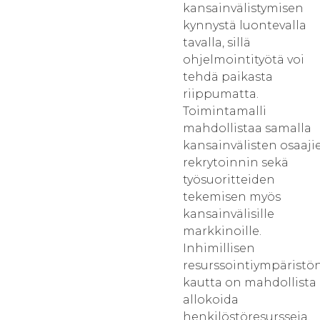
kansainvälistymisen
kynnystä luontevalla
tavalla, sillä
ohjelmointityötä voi
tehdä paikasta
riippumatta.
Toimintamalli
mahdollistaa samalla
kansainvälisten osaaji
rekrytoinnin sekä
työsuoritteiden
tekemisen myös
kansainvälisille
markkinoille.
Inhimillisen
resurssointiympäristö
kautta on mahdollista
allokoida
henkilöstöresursseja,