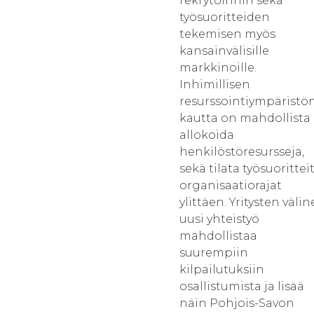
rekrytoinnin sekä
työsuoritteiden
tekemisen myös
kansainvälisille
markkinoille.
Inhimillisen
resurssointiympäristö
kautta on mahdollista
allokoida
henkilöstöresursseja,
sekä tilata työsuorittei
organisaatiorajat
ylittäen. Yritysten väli
uusi yhteistyö
mahdollistaa
suurempiin
kilpailutuksiin
osallistumista ja lisää
näin Pohjois-Savon