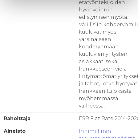
etätyöntekijöiden
hyvinvoinnin
edistymisen myötä.
Välillisiin kohderyhmii
kuuluvat myös
varsinaiseen
kohderyhmään
kuuluvien yritysten
asiakkaat, sekä
hankkeeseen vielä
liittymättömät yritykse
ja tahot, jotka hyötyvät
hankkeen tuloksista
myöhemmässä
vaiheessa.
Rahoittaja
ESR Flat Rate 2014-202
Aineisto
Inhimillinen