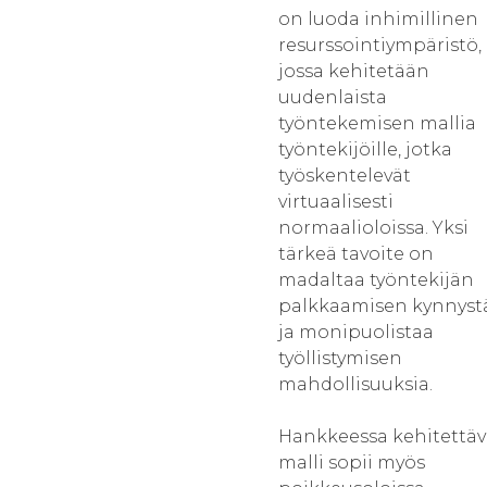
on luoda inhimillinen
resurssointiympäristö,
jossa kehitetään
uudenlaista
työntekemisen mallia
työntekijöille, jotka
työskentelevät
virtuaalisesti
normaalioloissa. Yksi
tärkeä tavoite on
madaltaa työntekijän
palkkaamisen kynnyst
ja monipuolistaa
työllistymisen
mahdollisuuksia.
Hankkeessa kehitettäv
malli sopii myös