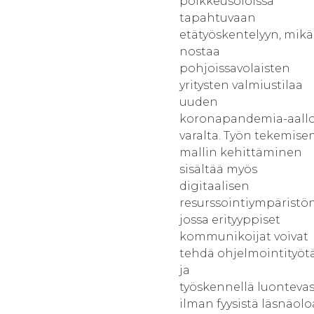
poikkeusoloissa
tapahtuvaan
etätyöskentelyyn, mikä
nostaa
pohjoissavolaisten
yritysten valmiustilaa
uuden
koronapandemia-aall
varalta. Työn tekemise
mallin kehittäminen
sisältää myös
digitaalisen
resurssointiympäristön
jossa erityyppiset
kommunikoijat voivat
tehdä ohjelmointityöt
ja
työskennellä luontevas
ilman fyysistä läsnäolo