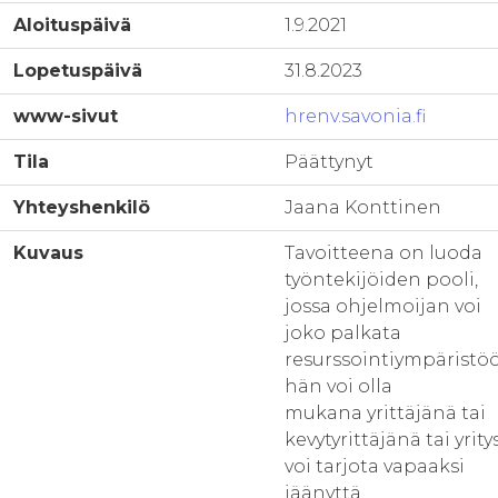
Aloituspäivä
1.9.2021
Lopetuspäivä
31.8.2023
www-sivut
hrenv.savonia.fi
Tila
Päättynyt
Yhteyshenkilö
Jaana Konttinen
Kuvaus
Tavoitteena on luoda
työntekijöiden pooli,
jossa ohjelmoijan voi
joko palkata
resurssointiympäristö
hän voi olla
mukana yrittäjänä tai
kevytyrittäjänä tai yrity
voi tarjota vapaaksi
jäänyttä