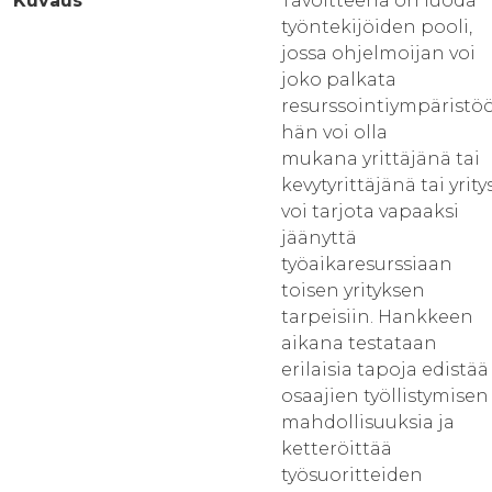
Kuvaus
Tavoitteena on luoda
työntekijöiden pooli,
jossa ohjelmoijan voi
joko palkata
resurssointiympäristö
hän voi olla
mukana yrittäjänä tai
kevytyrittäjänä tai yrity
voi tarjota vapaaksi
jäänyttä
työaikaresurssiaan
toisen yrityksen
tarpeisiin. Hankkeen
aikana testataan
erilaisia tapoja edistää
osaajien työllistymisen
mahdollisuuksia ja
ketteröittää
työsuoritteiden