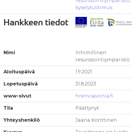
resurssointiympäristö,
kyselytutkimus
Hankkeen tiedot
Nimi
Inhimillinen
resurssointiympäristö
Aloituspäivä
1.9.2021
Lopetuspäivä
31.8.2023
www-sivut
hrenv.savonia.fi
Tila
Päättynyt
Yhteyshenkilö
Jaana Konttinen