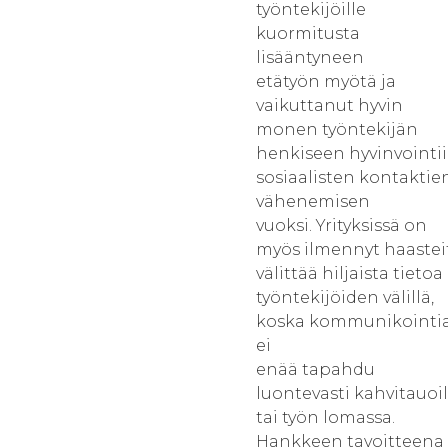
työntekijöille
kuormitusta
lisääntyneen
etätyön myötä ja
vaikuttanut hyvin
monen työntekijän
henkiseen hyvinvointi
sosiaalisten kontaktie
vähenemisen
vuoksi. Yrityksissä on
myös ilmennyt haastei
välittää hiljaista tietoa
työntekijöiden välillä,
koska kommunikointi
ei
enää tapahdu
luontevasti kahvitauoil
tai työn lomassa.
Hankkeen tavoitteena