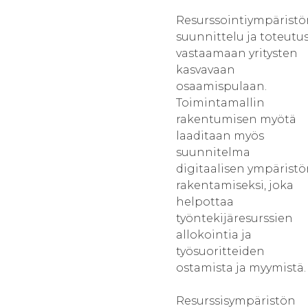
Resurssointiympäristö
suunnittelu ja toteutu
vastaamaan yritysten
kasvavaan
osaamispulaan.
Toimintamallin
rakentumisen myötä
laaditaan myös
suunnitelma
digitaalisen ympärist
rakentamiseksi, joka
helpottaa
työntekijäresurssien
allokointia ja
työsuoritteiden
ostamista ja myymistä.
Resurssisympäristön