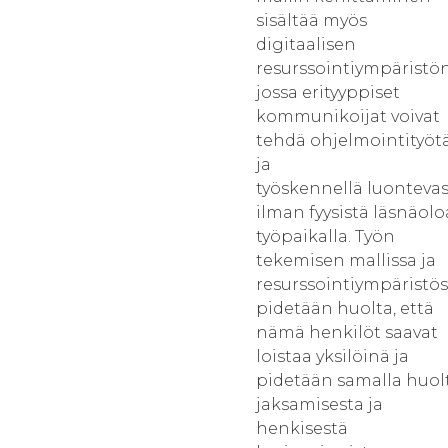
sisältää myös
digitaalisen
resurssointiympäristön
jossa erityyppiset
kommunikoijat voivat
tehdä ohjelmointityöt
ja
työskennellä luontevas
ilman fyysistä läsnäolo
työpaikalla. Työn
tekemisen mallissa ja
resurssointiympäristö
pidetään huolta, että
nämä henkilöt saavat
loistaa yksilöinä ja
pidetään samalla huol
jaksamisesta ja
henkisestä