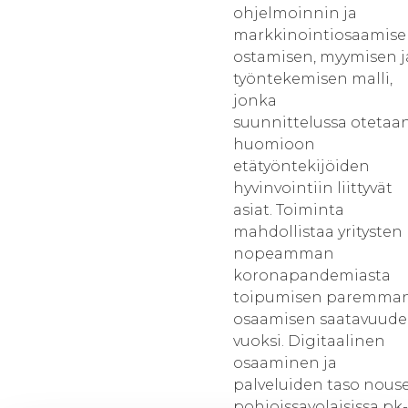
ohjelmoinnin ja
markkinointiosaamis
ostamisen, myymisen j
työntekemisen malli,
jonka
suunnittelussa otetaa
huomioon
etätyöntekijöiden
hyvinvointiin liittyvät
asiat. Toiminta
mahdollistaa yritysten
nopeamman
koronapandemiasta
toipumisen paremma
osaamisen saatavuud
vuoksi. Digitaalinen
osaaminen ja
palveluiden taso nous
pohjoissavolaisissa pk-