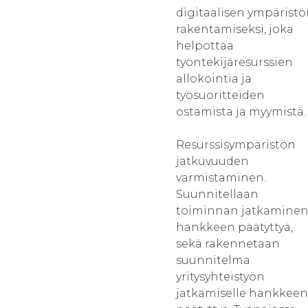
digitaalisen ympärist
rakentamiseksi, joka
helpottaa
työntekijäresurssien
allokointia ja
työsuoritteiden
ostamista ja myymistä.
Resurssisympäristön
jatkuvuuden
varmistaminen.
Suunnitellaan
toiminnan jatkamine
hankkeen päätyttyä,
sekä rakennetaan
suunnitelma
yritysyhteistyön
jatkamiselle hankkeen