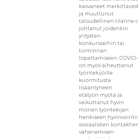
kasvaneet merkittäväst
ja muuttunut
taloudellinen tilanne 
johtanut joidenkin
yritysten
konkursseihin tai
toiminnan
lopettamiseen. COVID-
on myös aiheuttanut
työntekijöille
kuormitusta
lisääntyneen
etätyön myötä ja
vaikuttanut hyvin
monen työntekijän
henkiseen hyvinvointi
sosiaalisten kontaktie
vähenemisen