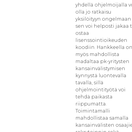
yhdellä ohjelmoijalla v
olla jo ratkaisu
yksilöityyn ongelmaan 
sen voi helposti jakaa t
ostaa
lisenssointioikeuden
koodiin. Hankkeella o
myös mahdollista
madaltaa pk-yritysten
kansainvälistymisen
kynnystä luontevalla
tavalla, sillä
ohjelmointityötä voi
tehdä paikasta
riippumatta.
Toimintamalli
mahdollistaa samalla
kansainvälisten osaaji