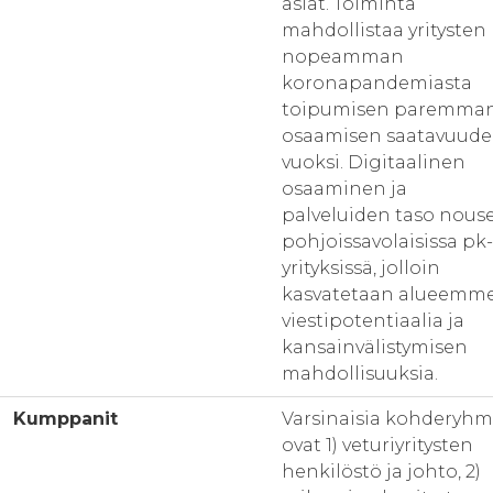
asiat. Toiminta
mahdollistaa yritysten
nopeamman
koronapandemiasta
toipumisen paremma
osaamisen saatavuud
vuoksi. Digitaalinen
osaaminen ja
palveluiden taso nous
pohjoissavolaisissa pk-
yrityksissä, jolloin
kasvatetaan alueemm
viestipotentiaalia ja
kansainvälistymisen
mahdollisuuksia.
Kumppanit
Varsinaisia kohderyhm
ovat 1) veturiyritysten
henkilöstö ja johto, 2)