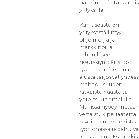
hankintaa ja tarjoamis
yrityksille.
Kun useasta eri
yrityksestä liittyy
ohjelmoijia ja
markkinoijia
inhimilliseen
resurssiympäristöön,
työn tekemisen malli j
alusta tarjoavat yhdes
mahdollisuuden
ratkaista haasteita
yhteissuunnittelulla.
Mallissa hyödynnetää
vertaistukiperiaatetta 
tavoitteena on edistää
työn ohessa tapahtuva
keskustelua. Esimerkik