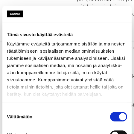
yrityksissä, jolloin
kasvatetaan alueemm
viestipotentiaalia ja
kansainvälistymisen
Tämä sivusto käyttää evästeitä
mahdollisuuksia.
Käytämme evästeitä tarjoamamme sisällön ja mainosten
Kumppanit
Varsinaisia kohderyhm
räätälöimiseen, sosiaalisen median ominaisuuksien
ovat 1) veturiyritysten
tukemiseen ja kävijämäärämme analysoimiseen. Lisäksi
henkilöstö ja johto, 2)
jaamme sosiaalisen median, mainosalan ja analytiikka-
mikro- ja pk-yritysten
alan kumppaneillemme tietoja siitä, miten käytät
henkilöstö ja johto, se
sivustoamme. Kumppanimme voivat yhdistää näitä
3)
tietoja muihin tietoihin, joita olet antanut heille tai joita on
yrittäjät, itsensä
kerätty, kun olet käyttänyt heidän palvelujaan.
työllistäjät sekä
irtisanomisuhanalaise
Suostumuksen
ja osa-aikaisesti
Välttämätön
valinta
työllistetyt henkilöt.
Välillisenä hyötyjänä o