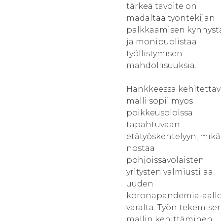
tärkeä tavoite on
madaltaa työntekijän
palkkaamisen kynnyst
ja monipuolistaa
työllistymisen
mahdollisuuksia.
Hankkeessa kehitettäv
malli sopii myös
poikkeusoloissa
tapahtuvaan
etätyöskentelyyn, mikä
nostaa
pohjoissavolaisten
yritysten valmiustilaa
uuden
koronapandemia-aall
varalta. Työn tekemise
mallin kehittäminen