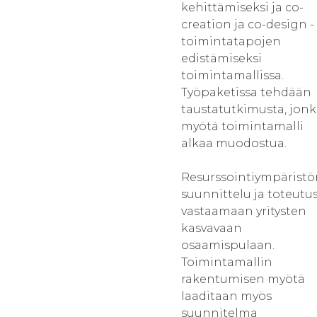
kehittämiseksi ja co-
creation ja co-design -
toimintatapojen
edistämiseksi
toimintamallissa.
Työpaketissa tehdään
taustatutkimusta, jon
myötä toimintamalli
alkaa muodostua.
Resurssointiympäristö
suunnittelu ja toteutu
vastaamaan yritysten
kasvavaan
osaamispulaan.
Toimintamallin
rakentumisen myötä
laaditaan myös
suunnitelma