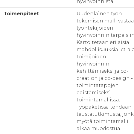
hyvinvoinnista.
Toimenpiteet
Uudenlainen työn
tekemisen malli vastaa
työntekijöiden
hyvinvoinnin tarpeisiin
Kartoitetaan erilaisia
mahdollisuuksia ict-al
toimijoiden
hyvinvoinnin
kehittämiseksi ja co-
creation ja co-design -
toimintatapojen
edistämiseksi
toimintamallissa.
Työpaketissa tehdään
taustatutkimusta, jon
myötä toimintamalli
alkaa muodostua.