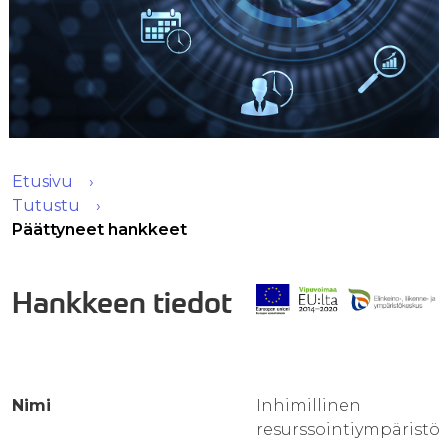
Etusivu
Tutustu
Päättyneet hankkeet
Hankkeen tiedot
Nimi
Inhimillinen
resurssointiympäristö