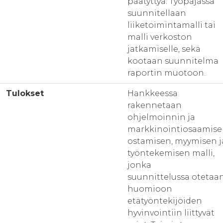
päätyttyä. Työpajassa
suunnitellaan
liiketoimintamalli tai
malli verkoston
jatkamiselle, sekä
kootaan suunnitelma
raportin muotoon.
Tulokset
Hankkeessa
rakennetaan
ohjelmoinnin ja
markkinointiosaamis
ostamisen, myymisen j
työntekemisen malli,
jonka
suunnittelussa otetaa
huomioon
etätyöntekijöiden
hyvinvointiin liittyvät