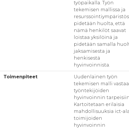
työpaikalla. Työn
tekemisen mallissa ja
resurssointiympäristö
pidetään huolta, että
nämä henkilöt saavat
loistaa yksilöinä ja
pidetään samalla huol
jaksamisesta ja
henkisestä
hyvinvoinnista.
Toimenpiteet
Uudenlainen työn
tekemisen malli vastaa
työntekijöiden
hyvinvoinnin tarpeisiin
Kartoitetaan erilaisia
mahdollisuuksia ict-al
toimijoiden
hyvinvoinnin