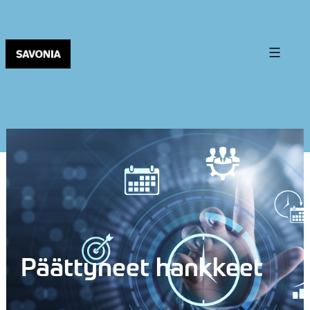
Päättyneet hankkeet