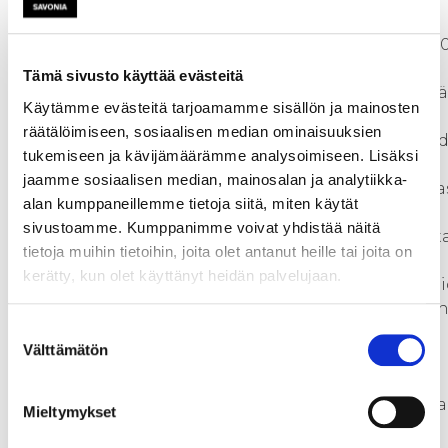
valmistelleen työryhmän
loppuraportin mukaan (28.1.2020
biokaasualan kehityksen
Tämä sivusto käyttää evästeitä
merkittävimmät haasteet liittyvä
Käytämme evästeitä tarjoamamme sisällön ja mainosten
toiminnan heikkoon
räätälöimiseen, sosiaalisen median ominaisuuksien
kannattavuuteen. Kannattavuu
tukemiseen ja kävijämäärämme analysoimiseen. Lisäksi
pullonkauloja ovat korkeat
jaamme sosiaalisen median, mainosalan ja analytiikka-
investointikustannukset, bioka
alan kumppaneillemme tietoja siitä, miten käytät
(etenkin liikenne- ja
sivustoamme. Kumppanimme voivat yhdistää näitä
teollisuuskäyttö) ja mädätteen t
tietoja muihin tietoihin, joita olet antanut heille tai joita on
siitä jalostettujen
kerätty, kun olet käyttänyt heidän palvelujaan.
lannoitevalmisteiden markkino
kehittymättömyys ja siten alhai
Suostumuksen
hinta suhteessa
Välttämätön
valinta
tuotantokustannukseen sekä
maatalouden biomassojen
hyödyntämisen kustannusten ja
Mieltymykset
tuottojen ristiriidat. Tilojen