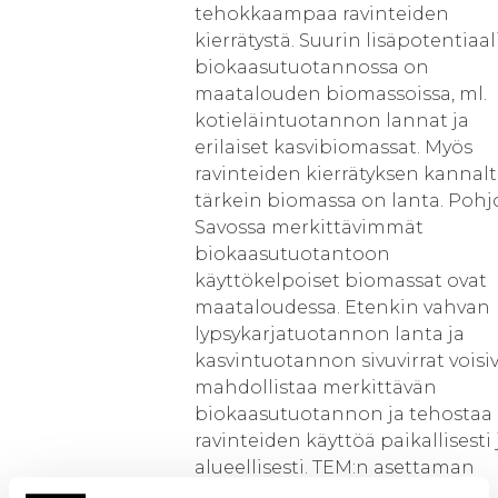
tehokkaampaa ravinteiden
kierrätystä. Suurin lisäpotentiaal
biokaasutuotannossa on
maatalouden biomassoissa, ml.
kotieläintuotannon lannat ja
erilaiset kasvibiomassat. Myös
ravinteiden kierrätyksen kannal
tärkein biomassa on lanta. Pohjo
Savossa merkittävimmät
biokaasutuotantoon
käyttökelpoiset biomassat ovat
maataloudessa. Etenkin vahvan
lypsykarjatuotannon lanta ja
kasvintuotannon sivuvirrat voisi
mahdollistaa merkittävän
biokaasutuotannon ja tehostaa
ravinteiden käyttöä paikallisesti 
alueellisesti. TEM:n asettaman
kansallisen biokaasuohjelmaa