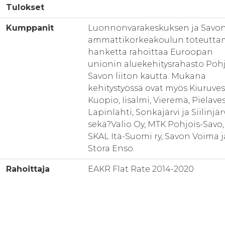
Tulokset
Kumppanit
Luonnonvarakeskuksen ja Savon
ammattikorkeakoulun toteutta
hanketta rahoittaa Euroopan
unionin aluekehitysrahasto Pohj
Savon liiton kautta. Mukana
kehitystyössä ovat myös Kiuruvesi
Kuopio, Iisalmi, Vieremä, Pielaves
Lapinlahti, Sonkajärvi ja Siilinjär
sekä?Valio Oy, MTK Pohjois-Savo,
SKAL Itä-Suomi ry, Savon Voima j
Stora Enso.
Rahoittaja
EAKR Flat Rate 2014-2020