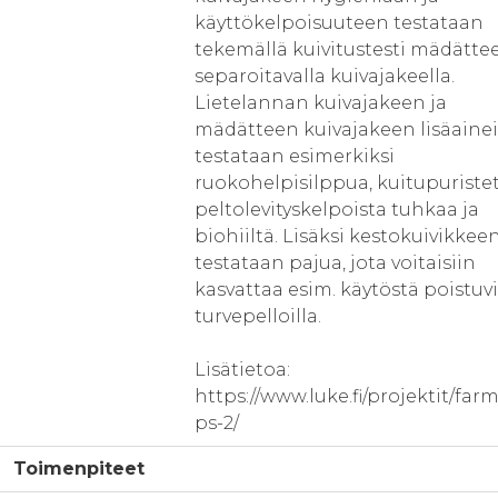
käyttökelpoisuuteen testataan
tekemällä kuivitustesti mädätte
separoitavalla kuivajakeella.
Lietelannan kuivajakeen ja
mädätteen kuivajakeen lisäaine
testataan esimerkiksi
ruokohelpisilppua, kuitupuristet
peltolevityskelpoista tuhkaa ja
biohiiltä. Lisäksi kestokuivikkee
testataan pajua, jota voitaisiin
kasvattaa esim. käytöstä poistuvi
turvepelloilla.
Lisätietoa:
https://www.luke.fi/projektit/far
ps-2/
Toimenpiteet