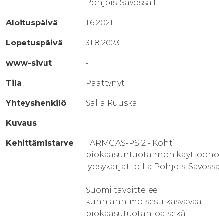
Pohjois-Savossa II
Aloituspäivä
1.6.2021
Lopetuspäivä
31.8.2023
www-sivut
-
Tila
Päättynyt
Yhteyshenkilö
Salla Ruuska
Kuvaus
Kehittämistarve
FARMGAS-PS 2 - Kohti
biokaasuntuotannon käyttööno
lypsykarjatiloilla Pohjois-Savossa
Suomi tavoittelee
kunnianhimoisesti kasvavaa
biokaasutuotantoa sekä