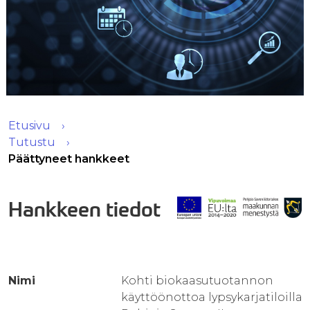
Etusivu
Tutustu
Päättyneet hankkeet
Hankkeen tiedot
Nimi
Kohti biokaasutuotannon
käyttöönottoa lypsykarjatiloilla