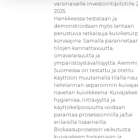
varsinaiselle investointipilotille 
2025.
Hankkeessa testataan ja
demonstroidaan myös lantaan
perustuvia ratkaisuja kuiviketur
korvaajina. Samalla parannetaa
tilojen kannattavuutta,
omavaraisuutta ja
ympäristöystävällisyyttä. Aiemm
Suomessa on testattu ja otettu
käyttöön muutamalla tilalla na
lietelannan separoinnin kuivaja
navetan kuivikkeena. Kuivajake
hygieniaa, riittävyyttä ja
käyttökelpoisuutta voidaan
parantaa prosessoinnilla ja/tai
erilaisilla lisäaineilla.
Biokaasuprosessin vaikutusta
kuivajakeen hygieniaan ja