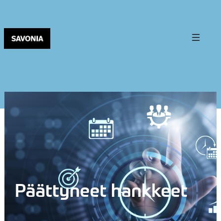
Päättyneet hankkeet