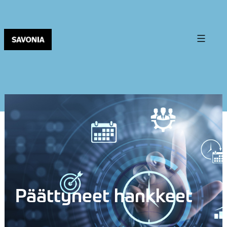
Päättyneet hankkeet