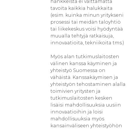
hankkeista ei välttämättä
tavoita kaikkia halukkaita
(esim. kuinka minun yritykseni
prosessi tai meidän taloyhtiö
tai liikekeskus voisi hyödyntää
muualla tehtyjä ratkaisuja,
innovaatioita, tekniikoita tms.)
Myös alan tutkimuslaitosten
välinen kanssa käyminen ja
yhteistyö Suomessa on
vähäistä. Kanssakäymisen ja
yhteistyön tehostaminen alalla
toimivien yritysten ja
tutkimuslaitosten kesken
lisäisi mahdollisuuksia uusiin
innovaatioihin ja loisi
mahdollisuuksia myös
kansainväliseen yhteistyöhön