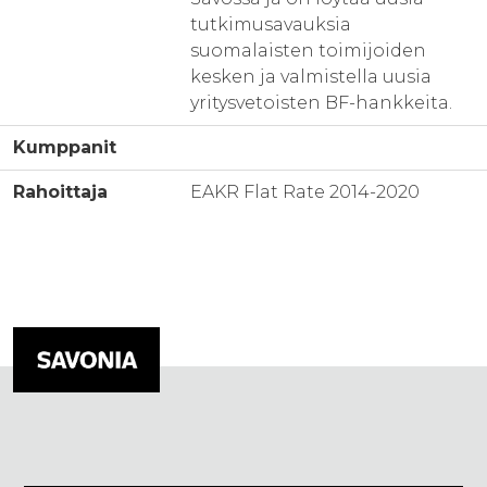
tutkimusavauksia
suomalaisten toimijoiden
kesken ja valmistella uusia
yritysvetoisten BF-hankkeita.
Kumppanit
Rahoittaja
EAKR Flat Rate 2014-2020