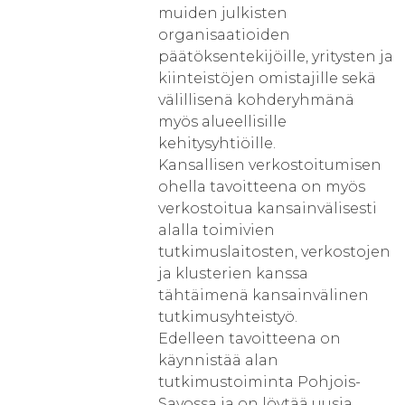
muiden julkisten
organisaatioiden
päätöksentekijöille, yritysten ja
kiinteistöjen omistajille sekä
välillisenä kohderyhmänä
myös alueellisille
kehitysyhtiöille.
Kansallisen verkostoitumisen
ohella tavoitteena on myös
verkostoitua kansainvälisesti
alalla toimivien
tutkimuslaitosten, verkostojen
ja klusterien kanssa
tähtäimenä kansainvälinen
tutkimusyhteistyö.
Edelleen tavoitteena on
käynnistää alan
tutkimustoiminta Pohjois-
Savossa ja on löytää uusia