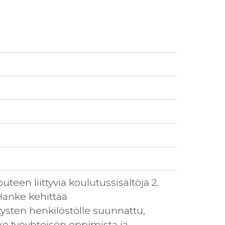
uteen liittyviä koulutussisältöjä 2.
 Hanke kehittää
tysten henkilöstölle suunnattu,
ko työyhteisön oppimista ja