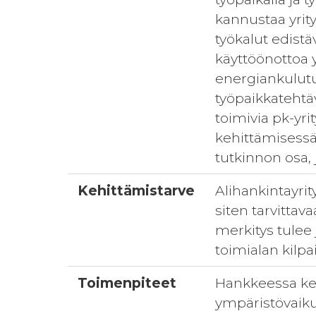
kannustaa yrit
työkalut edistä
käyttöönottoa y
energiankulutu
työpaikkatehtä
toimivia pk-yr
kehittämisessä.
tutkinnon osa, 
Kehittämistarve
Alihankintayrit
siten tarvittav
merkitys tulee
toimialan kilpa
Toimenpiteet
Hankkeessa keh
ympäristövaiku