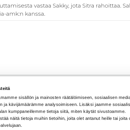
tamisesta vastaa Sakky, jota Sitra rahoittaa. Sa
ia-amk:n kanssa.
teitä
mamme sisällön ja mainosten räätälöimiseen, sosiaalisen medi
n ja kävijämäärämme analysoimiseen. Lisäksi jaamme sosiaali
alan kumppaneillemme tietoja siitä, miten käytät sivustoamme.
näitä tietoja muihin tietoihin, joita olet antanut heille tai joita 
palvelujaan.