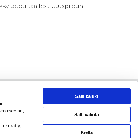
kky toteuttaa koulutuspilotin
Salli kaikki
an
sen median,
Salli valinta
on kerätty,
Kiellä