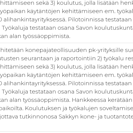
kehittämiseen sekä 3) koulutus, jolla lisätään h
yöpaikan käytäntöjen kehittämiseen em. työkalu
0 alihankintayrityksessä. Pilotoinnissa testataan
. Työkaluja testataan osana Savon koulutuskunt
kan alan työssäoppimista.
itetään konepajateollisuuden pk-yrityksille suu
tusten seurantaan ja raportointiin 2) työkalu r
kehittämiseen sekä 3) koulutus, jolla lisätään h
yöpaikan käytäntöjen kehittämiseen em. työkalu
0 alihankintayrityksessä. Pilotoinnissa testataan
. Työkaluja testataan osana Savon koulutuskunt
an alan työssäoppimista. Hankkeessa kerätään pa
aikoilta. Koulutuksen ja työkalujen soveltamis
arjottava tutkinnonosa Sakkyn kone- ja tuotanto