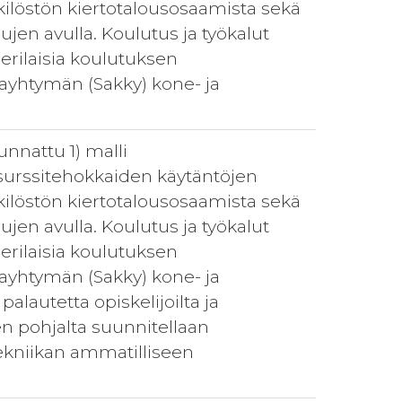
enkilöstön kiertotalousosaamista sekä
jen avulla. Koulutus ja työkalut
 erilaisia koulutuksen
ayhtymän (Sakky) kone- ja
nnattu 1) malli
esurssitehokkaiden käytäntöjen
enkilöstön kiertotalousosaamista sekä
jen avulla. Koulutus ja työkalut
 erilaisia koulutuksen
ayhtymän (Sakky) kone- ja
lautetta opiskelijoilta ja
en pohjalta suunnitellaan
tekniikan ammatilliseen