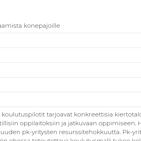
aamista konepajoille
koulutuspilotit tarjoavat konkreettisia kiertotalo
llisiin oppilaitoksiin ja jatkuvaan oppimiseen.
suuden pk-yritysten resurssitehokkuutta. Pk-yri
työn ohessa toteutettava koulutusmalli tukee ko