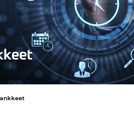
kkeet
hankkeet