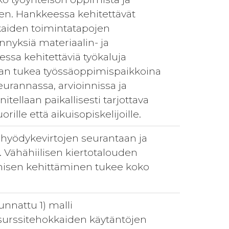
een. Hankkeessa kehitettävät
kkaiden toimintatapojen
nnyksiä materiaalin- ja
sa kehitettäviä työkaluja
aan tukea työssäoppimispaikkoina
urannassa, arvioinnissa ja
tellaan paikallisesti tarjottava
ille että aikuisopiskelijoille.
ja hyödykevirtojen seurantaan ja
n. Vähähiilisen kiertotalouden
amisen kehittäminen tukee koko
nnattu 1) malli
esurssitehokkaiden käytäntöjen