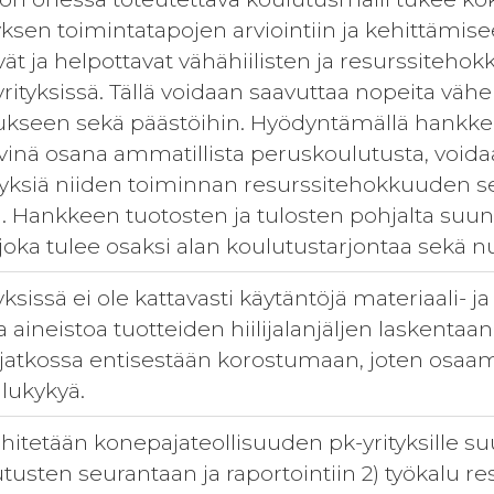
yksen toimintatapojen arviointiin ja kehittämis
vät ja helpottavat vähähiilisten ja resurssiteho
rityksissä. Tällä voidaan saavuttaa nopeita vähe
kseen sekä päästöihin. Hyödyntämällä hankkees
vinä osana ammatillista peruskoulutusta, void
ityksiä niiden toiminnan resurssitehokkuuden se
 Hankkeen tuotosten ja tulosten pohjalta suunni
joka tulee osaksi alan koulutustarjontaa sekä nuor
yksissä ei ole kattavasti käytäntöjä materiaali- 
aa aineistoa tuotteiden hiilijalanjäljen laskentaa
 jatkossa entisestään korostumaan, joten osa
ilukykyä.
itetään konepajateollisuuden pk-yrityksille suu
tusten seurantaan ja raportointiin 2) työkalu r