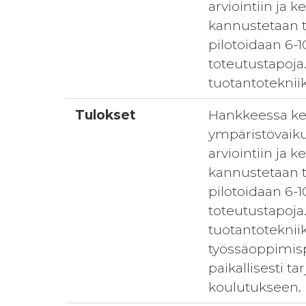
arviointiin ja 
kannustetaan t
pilotoidaan 6-1
toteutustapoja
tuotantoteknii
Tulokset
Hankkeessa keh
ympäristövaiku
arviointiin ja 
kannustetaan t
pilotoidaan 6-1
toteutustapoja
tuotantotekniik
työssäoppimisp
paikallisesti t
koulutukseen.