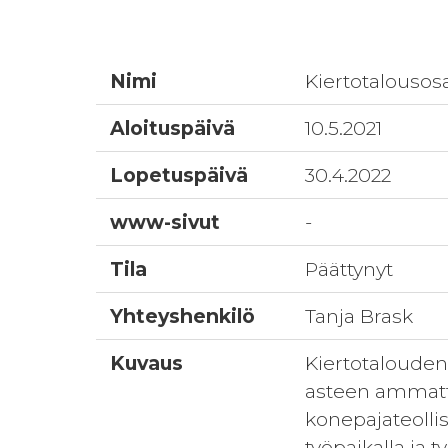
Nimi
Kiertotalousos
Aloituspäivä
10.5.2021
Lopetuspäivä
30.4.2022
www-sivut
-
Tila
Päättynyt
Yhteyshenkilö
Tanja Brask
Kuvaus
Kiertotalouden 
asteen ammatti
konepajateolli
työpaikalla ja 