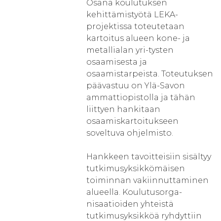
Osana koulutuksen
kehittämistyötä LEKA-
projektissa toteutetaan
kartoitus alueen kone- ja
metallialan yri-tysten
osaamisesta ja
osaamistarpeista. Toteutuksen
päävastuu on Ylä-Savon
ammattiopistolla ja tähän
liittyen hankitaan
osaamiskartoitukseen
soveltuva ohjelmisto.
Hankkeen tavoitteisiin sisältyy
tutkimusyksikkömäisen
toiminnan vakiinnuttaminen
alueella. Koulutusorga-
nisaatioiden yhteistä
tutkimusyksikköä ryhdyttiin