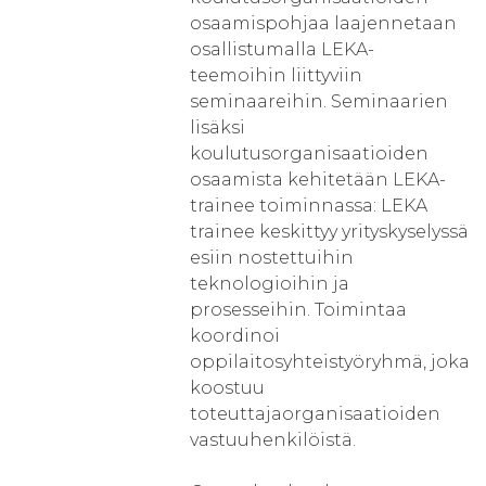
osaamispohjaa laajennetaan
osallistumalla LEKA-
teemoihin liittyviin
seminaareihin. Seminaarien
lisäksi
koulutusorganisaatioiden
osaamista kehitetään LEKA-
trainee toiminnassa: LEKA
trainee keskittyy yrityskyselyssä
esiin nostettuihin
teknologioihin ja
prosesseihin. Toimintaa
koordinoi
oppilaitosyhteistyöryhmä, joka
koostuu
toteuttajaorganisaatioiden
vastuuhenkilöistä.