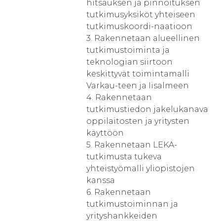
hitsauksen ja pinnoituksen
tutkimusyksiköt yhteiseen
tutkimuskoordi-naatioon
3. Rakennetaan alueellinen
tutkimustoiminta ja
teknologian siirtoon
keskittyvät toimintamalli
Varkau-teen ja Iisalmeen
4. Rakennetaan
tutkimustiedon jakelukanava
oppilaitosten ja yritysten
käyttöön
5. Rakennetaan LEKA-
tutkimusta tukeva
yhteistyömalli yliopistojen
kanssa
6. Rakennetaan
tutkimustoiminnan ja
yrityshankkeiden