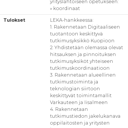
yrityslähtöiseen opetukseen:
» koordinaat
Tulokset
LEKA-hankkeessa:
1. Rakennetaan Digitaaliseen
tuotantoon keskittyvä
tutkimusyksikkö Kuopioon
2. Yhdistetään olemassa olevat
hitsauksen ja pinnoituksen
tutkimusyksiköt yhteiseen
tutkimuskoordinaatioon
3. Rakennetaan alueellinen
tutkimustoiminta ja
teknologian siirtoon
keskittyvät toimintamallit
Varkauteen ja Iisalmeen
4. Rakennetaan
tutkimustiedon jakelukanava
oppilaitosten ja yritysten