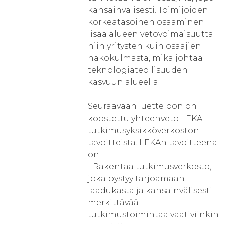
kansainvälisesti. Toimijoiden
korkeatasoinen osaaminen
lisää alueen vetovoimaisuutta
niin yritysten kuin osaajien
näkökulmasta, mikä johtaa
teknologiateollisuuden
kasvuun alueella.
Seuraavaan luetteloon on
koostettu yhteenveto LEKA-
tutkimusyksikköverkoston
tavoitteista. LEKAn tavoitteena
on:
- Rakentaa tutkimusverkosto,
joka pystyy tarjoamaan
laadukasta ja kansainvälisesti
merkittävää
tutkimustoimintaa vaativiinkin