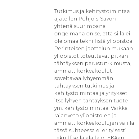
Tutkimus ja kehitystoimintaa
ajatellen Pohjois-Savon
yhtenä suurimpana
ongelmana on se, että sillä ei
ole omaa teknillistä yliopistoa.
Perinteisen jaottelun mukaan
yliopistot toteuttavat pitkän
tähtäyksen perustut-kimusta,
ammattikorkeakoulut
soveltavaa lyhyemmän
tähtäyksen tutkimus ja
kehitystoimintaa ja yritykset
itse lyhyen tähtäyksen tuote-
ym. kehitystoimintaa. Vaikka
rajanveto yliopistojen ja
ammattikorkeakoulujen välillä
tässä suhteessa ei erityisesti
teknillisellä alalla oLEKAan