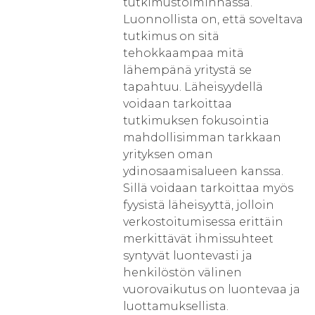
tutkimustoiminnassa.
Luonnollista on, että soveltava
tutkimus on sitä
tehokkaampaa mitä
lähempänä yritystä se
tapahtuu. Läheisyydellä
voidaan tarkoittaa
tutkimuksen fokusointia
mahdollisimman tarkkaan
yrityksen oman
ydinosaamisalueen kanssa.
Sillä voidaan tarkoittaa myös
fyysistä läheisyyttä, jolloin
verkostoitumisessa erittäin
merkittävät ihmissuhteet
syntyvät luontevasti ja
henkilöstön välinen
vuorovaikutus on luontevaa ja
luottamuksellista.