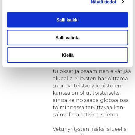
Näytä tiedot
Tämän vuoksi tieteellisen
tutkimuksen tehokas
Salli kaikki
hyödyntäminen Savoniassa ei
ole ollut niin tuottoisaa kuin
se voisi parhaimmillaan olla.
Salli valinta
Alueen veturiyritykset tekevät
yhteistyötä suoraan
Kiellä
yliopistojen kanssa, minkä
seurauksena tutkimustyön
tulokset ja osaaminen eivät jää
alueelle. Yritysten harjoittama
suora yhteistyö yliopistojen
kanssa on ollut toistaiseksi
ainoa keino saada globaalissa
toiminnassa tarvittavaa kan-
sainvälistä tutkimustietoa.
Veturiyritysten lisäksi alueella