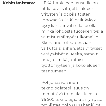
Kehittämistarve
LEKA-hankkeen taustalla on
uhkakuva siitä, että alueen
yritysten ja oppilaitosten
innovaatio- ja kilpailukyky ei
pysy kansainvälisellä tasolla,
minkä johdosta tuotekehitys ja
valmistus siirtyvät ulkomaille.
Skenaario toteutuessaan
vaikuttaisi siihen, että yritykset
vetäytyisivät alueelta, samoin
osaajat, mikä johtaisi
työttömyyteen ja koko alueen
taantumaan.
Pohjoissavolainen
teknologiateollisuus on
merkittävä toimiala alueella.
Yli 500 teknologia-alan yritystä
työl-listää noin 6000 henkilöä