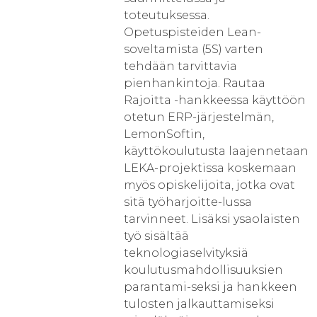
toteutuksessa.
Opetuspisteiden Lean-
soveltamista (5S) varten
tehdään tarvittavia
pienhankintoja. Rautaa
Rajoitta -hankkeessa käyttöön
otetun ERP-järjestelmän,
LemonSoftin,
käyttökoulutusta laajennetaan
LEKA-projektissa koskemaan
myös opiskelijoita, jotka ovat
sitä työharjoitte-lussa
tarvinneet. Lisäksi ysaolaisten
työ sisältää
teknologiaselvityksiä
koulutusmahdollisuuksien
parantami-seksi ja hankkeen
tulosten jalkauttamiseksi