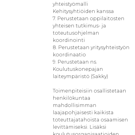
yhteistyömalli
Kehitysyhtiöiden kanssa
7. Perustetaan oppilaitosten
yhteisen tutkimus- ja
toteutusohjelman
koordinointi
8. Perustetaan yritysyhteistyön
koordinaatio
9. Perustetaan ns.
Koulutuskonepajan
laiteympäristö (Sakky)
Toimenpiteisiin osallistetaan
henkilökuntaa
mahdollisimman
laajapohjaisesti kaikista
toteuttajatahoista osaamisen
levittämiseksi. Lisäksi
koulutusorganisaatioiden