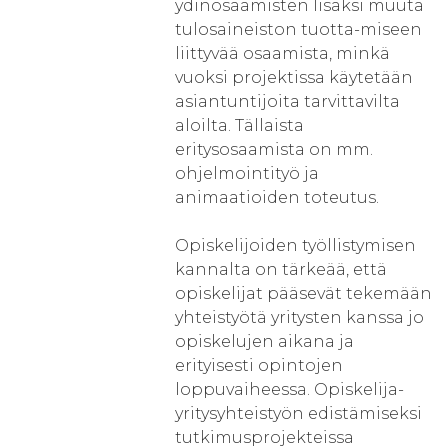
ydinosaamisten lisäksi muuta
tulosaineiston tuotta-miseen
liittyvää osaamista, minkä
vuoksi projektissa käytetään
asiantuntijoita tarvittavilta
aloilta. Tällaista
eritysosaamista on mm.
ohjelmointityö ja
animaatioiden toteutus.
Opiskelijoiden työllistymisen
kannalta on tärkeää, että
opiskelijat pääsevät tekemään
yhteistyötä yritysten kanssa jo
opiskelujen aikana ja
erityisesti opintojen
loppuvaiheessa. Opiskelija-
yritysyhteistyön edistämiseksi
tutkimusprojekteissa