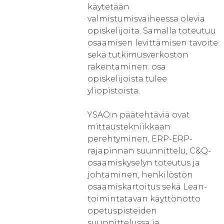
käytetään
valmistumisvaiheessa olevia
opiskelijoita. Samalla toteutuu
osaamisen levittämisen tavoite
sekä tutkimusverkoston
rakentaminen: osa
opiskelijoista tulee
yliopistoista.
YSAO:n päätehtäviä ovat
mittaustekniikkaan
perehtyminen, ERP-ERP-
rajapinnan suunnittelu, C&Q-
osaamiskyselyn toteutus ja
johtaminen, henkilöstön
osaamiskartoitus sekä Lean-
toimintatavan käyttönotto
opetuspisteiden
suunnittelussa ja