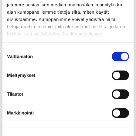
tarvitsisi itse etsiä parasta
jaamme sosiaalisen median, mainosalan ja analytiikka-
toimijaa
alan kumppaneillemme tietoja siitä, miten käytät
kehittämiskohteelleen vaan se
sivustoamme. Kumppanimme voivat yhdistää näitä
hoituisi verkoston kautta. EU-
tietoja muihin tietoihin, joita olet antanut heille tai joita on
rahoituksen myös hiljalleen
kerätty, kun olet käyttänyt heidän palvelujaan.
hiipuessa on erittäin tärkeää,
että alueelle saataisiin
Suostumuksen
muodostettua kansainvälisesti
Välttämätön
valinta
merkittävää fokusoitua
osaamista, joka kykenee
Mieltymykset
kilpailemaan kansallisista ja
kansainvälisistä tutkimus-
rahoituksista.
Tilastot
Teknologian siirto yliopistojen,
Savonia-
Markkinointi
ammattikorkeakoulun ja
ammattiopistojen välillä on
toistaiseksi ollut vähäistä.