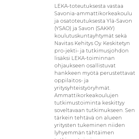
LEKA-toteutuksesta vastaa
Savonia-ammattikorkeakoulu
ja osatoteutuksesta Ylä-Savon
(YSAO) ja Savon (SAKKY)
koulutuskuntayhtymät sekä
Navitas Kehitys Oy. Keskitetyn
pro-jekti- ja tutkimusjohdon
lisäksi LEKA-toiminnan
ohjaukseen osallistuvat
hankkeen myötä perustettavat
oppilaitos- ja
yritysyhteistyöryhmät.
Ammattikorkeakoulujen
tutkimustoiminta keskittyy
soveltavaan tutkimukseen. Sen
tärkein tehtävä on alueen
yritysten tukeminen niiden
lyhyemmän tähtäimen