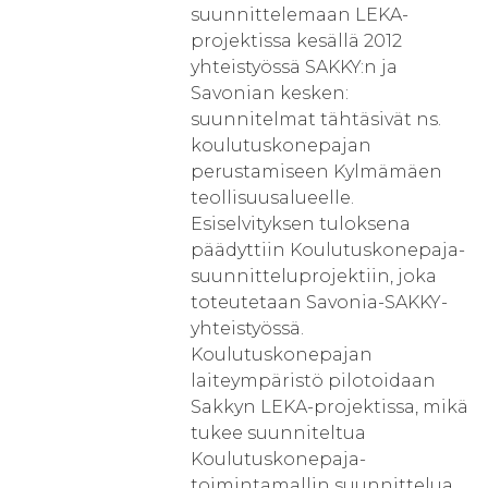
suunnittelemaan LEKA-
projektissa kesällä 2012
yhteistyössä SAKKY:n ja
Savonian kesken:
suunnitelmat tähtäsivät ns.
koulutuskonepajan
perustamiseen Kylmämäen
teollisuusalueelle.
Esiselvityksen tuloksena
päädyttiin Koulutuskonepaja-
suunnitteluprojektiin, joka
toteutetaan Savonia-SAKKY-
yhteistyössä.
Koulutuskonepajan
laiteympäristö pilotoidaan
Sakkyn LEKA-projektissa, mikä
tukee suunniteltua
Koulutuskonepaja-
toimintamallin suunnittelua