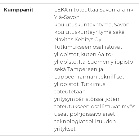
Kumppanit
LEKA:n toteuttaa Savonia-amk,
Ylä-Savon
koulutuskuntayhtymä, Savon
koulutuskuntayhtymä sekä
Navitas Kehitys Oy.
Tutkimukseen osallistuvat
yliopistot, kuten Aalto-
yliopisto, Itä-Suomen yliopisto
sekä Tampereen ja
Lappeenrannan teknilliset
yliopistot. Tutkimus
toteutetaan
yritysympäristöissä, joten
toteutukseen osallistuvat myös
useat pohjoissavolaiset
teknologiateollisuuden
yritykset.