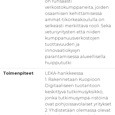
on runsaasti
verkostokumppaneita, joiden
osaamisen kehittämisessä
ammat-tikorkeakoululla on
selkeästi merkittävä rooli. Sekä
veturiyritysten että niiden
kumppanuusverkostojen
tuottavuuden ja
innovaatiokyvyn
parantamisessa alueellisella
huippututki
Toimenpiteet
LEKA-hankkeessa:
1. Rakennetaan Kuopioon
Digitaaliseen tuotantoon
keskittyvä tutkimusyksikkö,
jonka tutkimusympä-ristöinä
ovat pohjoissavolaiset yritykset
2. Yhdistetään olemassa olevat