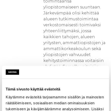
toimintaansa
yliopistomaiseen suuntaan.
Järkevämpää olisi kehittää
alueen tutkimustoimintaa
verkostomaisesti toimivaksi
yhteenliittymäksi, jossa
kaikkien tahojen, alueen
yritysten, ammattiopistojen ja
ammattikorkeakoulun sekä
yliopistojen vahvuudet
kehitystoiminnassa voitaisiin
yhdistää. Samalla voitaisiin
integroida aiempi
pirstaloitunut yritysten
kehittämistoiminta suu-
Tämä sivusto käyttää evästeitä
remmaksi kokonaisuudeksi ja
muodostaa ”yhden luukun
Käytämme evästeitä tarjoamamme sisällön ja mainosten
periaatteen” mukainen
räätälöimiseen, sosiaalisen median ominaisuuksien
toimintatapa, jossa yritysten ei
tukemiseen ja kävijämäärämme analysoimiseen. Lisäksi