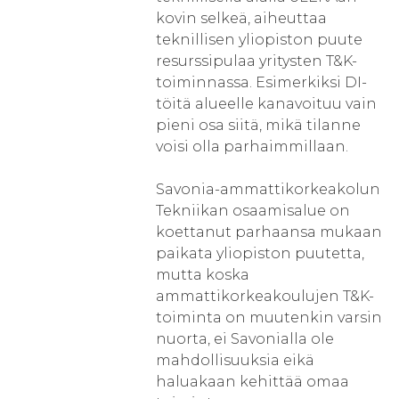
kovin selkeä, aiheuttaa
teknillisen yliopiston puute
resurssipulaa yritysten T&K-
toiminnassa. Esimerkiksi DI-
töitä alueelle kanavoituu vain
pieni osa siitä, mikä tilanne
voisi olla parhaimmillaan.
Savonia-ammattikorkeakolun
Tekniikan osaamisalue on
koettanut parhaansa mukaan
paikata yliopiston puutetta,
mutta koska
ammattikorkeakoulujen T&K-
toiminta on muutenkin varsin
nuorta, ei Savonialla ole
mahdollisuuksia eikä
haluakaan kehittää omaa