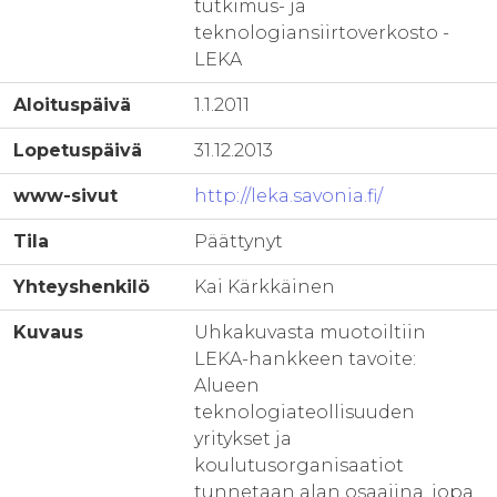
tutkimus- ja
teknologiansiirtoverkosto -
LEKA
Aloituspäivä
1.1.2011
Lopetuspäivä
31.12.2013
www-sivut
http://leka.savonia.fi/
Tila
Päättynyt
Yhteyshenkilö
Kai Kärkkäinen
Kuvaus
Uhkakuvasta muotoiltiin
LEKA-hankkeen tavoite:
Alueen
teknologiateollisuuden
yritykset ja
koulutusorganisaatiot
tunnetaan alan osaajina, jopa