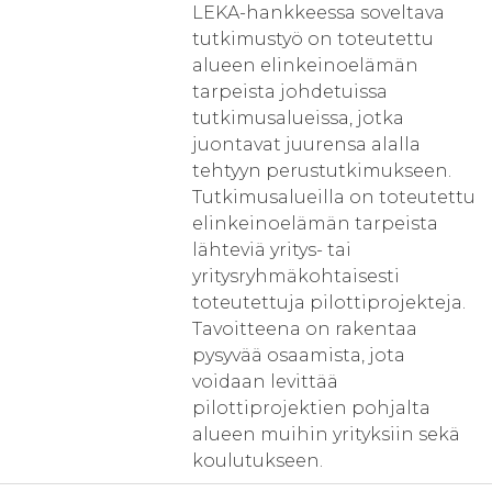
LEKA-hankkeessa soveltava
tutkimustyö on toteutettu
alueen elinkeinoelämän
tarpeista johdetuissa
tutkimusalueissa, jotka
juontavat juurensa alalla
tehtyyn perustutkimukseen.
Tutkimusalueilla on toteutettu
elinkeinoelämän tarpeista
lähteviä yritys- tai
yritysryhmäkohtaisesti
toteutettuja pilottiprojekteja.
Tavoitteena on rakentaa
pysyvää osaamista, jota
voidaan levittää
pilottiprojektien pohjalta
alueen muihin yrityksiin sekä
koulutukseen.