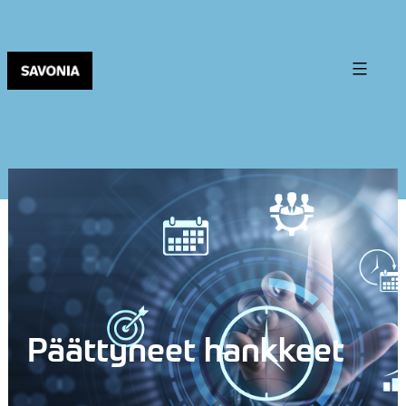
Päättyneet hankkeet