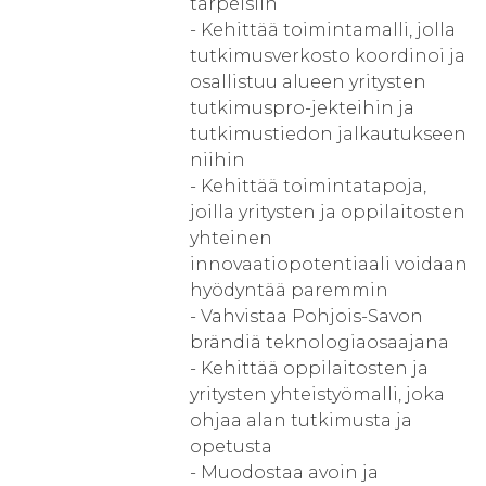
tarpeisiin
- Kehittää toimintamalli, jolla
tutkimusverkosto koordinoi ja
osallistuu alueen yritysten
tutkimuspro-jekteihin ja
tutkimustiedon jalkautukseen
niihin
- Kehittää toimintatapoja,
joilla yritysten ja oppilaitosten
yhteinen
innovaatiopotentiaali voidaan
hyödyntää paremmin
- Vahvistaa Pohjois-Savon
brändiä teknologiaosaajana
- Kehittää oppilaitosten ja
yritysten yhteistyömalli, joka
ohjaa alan tutkimusta ja
opetusta
- Muodostaa avoin ja