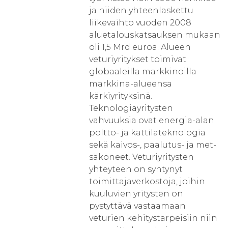
ja niiden yhteenlaskettu
liikevaihto vuoden 2008
aluetalouskatsauksen mukaan
oli 1,5 Mrd euroa. Alueen
veturiyritykset toimivat
globaaleilla markkinoilla
markkina-alueensa
kärkiyrityksinä.
Teknologiayritysten
vahvuuksia ovat energia-alan
poltto- ja kattilateknologia
sekä kaivos-, paalutus- ja met-
säkoneet. Veturiyritysten
yhteyteen on syntynyt
toimittajaverkostoja, joihin
kuuluvien yritysten on
pystyttävä vastaamaan
veturien kehitystarpeisiin niin