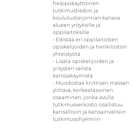
helppokäyttöinen
tutkimustiedon ja
koulutustarjonnan kanava
alueen yrityksille ja
oppilaitoksille
- Edistää eri oppilaitosten
opiskelijoiden ja henkilöstön
yhteistyötä
- Lisätä opiskelijoiden ja
yritysten välistä
kanssakäymistä
- Muodostaa kriittisen massan
ylittävä, korkeatasoinen
osaaminen, jonka avulla
tutkimusverkosto osallistuu
kansallisiin ja kansainvälisiin
tutkimusohjelmiin.