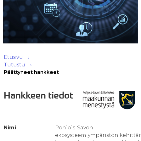
Etusivu
Tutustu
Päättyneet hankkeet
Hankkeen tiedot
Nimi
Pohjois-Savon
ekosysteemiympäristön kehitt