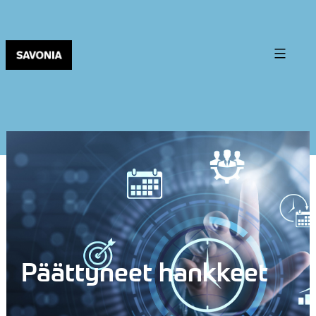
Päättyneet hankkeet