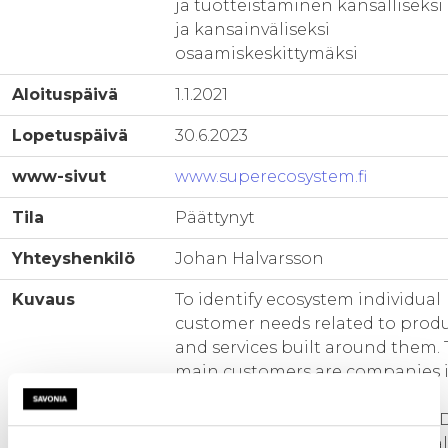
ja tuotteistaminen kansalliseksi
ja kansainväliseksi
osaamiskeskittymäksi
Aloituspäivä
1.1.2021
Lopetuspäivä
30.6.2023
www-sivut
www.superecosystem.fi
Tila
Päättynyt
Yhteyshenkilö
Johan Halvarsson
Kuvaus
To identify ecosystem individual
customer needs related to prod
and services built around them.
main customers are companies 
North Savonia, national and
international companies and R
organizations. The project will a