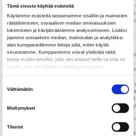
create an operating model that 
Tämä sivusto käyttää evästeitä
enable ecosystems to commercia
Käytämme evästeitä tarjoamamme sisällön ja mainosten
their own services even after pro
räätälöimiseen, sosiaalisen median ominaisuuksien
termination.
tukemiseen ja kävijämäärämme analysoimiseen. Lisäksi
jaamme sosiaalisen median, mainosalan ja analytiikka-
Kehittämistarve
The mission is a strategic and
alan kumppaneillemme tietoja siitä, miten käytät
operational transformation.
sivustoamme. Kumppanimme voivat yhdistää näitä
Together with the Business Cen
tietoja muihin tietoihin, joita olet antanut heille tai joita on
Pohjois-Savo and DigiCenterNS,
kerätty, kun olet käyttänyt heidän palvelujaan.
ecosystems of Pohjois-Savo form
of services, the so-called a
Suostumuksen
SuperEcosystem, which is a nati
Välttämätön
valinta
and also internationally signific
center of expertise in line with it
current and new areas of streng
Mieltymykset
Toimenpiteet
WP 1: Ecosystem-specific situati
mapping and benchmarking
Tilastot
WP 2: Productization of ecosyst