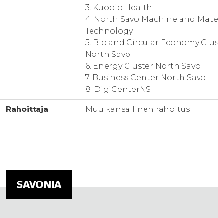
3. Kuopio Health
4. North Savo Machine and Mate
Technology
5. Bio and Circular Economy Clus
North Savo
6. Energy Cluster North Savo
7. Business Center North Savo
8. DigiCenterNS
Rahoittaja
Muu kansallinen rahoitus