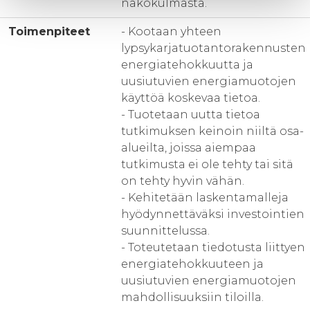
näkökulmasta.
Toimenpiteet
- Kootaan yhteen
lypsykarjatuotantorakennusten
energiatehokkuutta ja
uusiutuvien energiamuotojen
käyttöä koskevaa tietoa.
- Tuotetaan uutta tietoa
tutkimuksen keinoin niiltä osa-
alueilta, joissa aiempaa
tutkimusta ei ole tehty tai sitä
on tehty hyvin vähän.
- Kehitetään laskentamalleja
hyödynnettäväksi investointien
suunnittelussa.
- Toteutetaan tiedotusta liittyen
energiatehokkuuteen ja
uusiutuvien energiamuotojen
mahdollisuuksiin tiloilla.