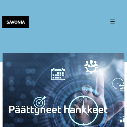
Päättyneet hankkeet