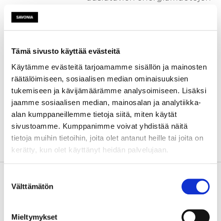
käyttöön liittyvää tietoa ja
tehdään lisäksi tarkentavia
selvityksiä ja mittauksia
lisätiedon kartuttamiseksi.
Tämä sivusto käyttää evästeitä
Erityishuomiossa ovat uudet ja
Käytämme evästeitä tarjoamamme sisällön ja mainosten
vähän hyödynnetyt ratkaisut.
räätälöimiseen, sosiaalisen median ominaisuuksien
Hankkeen tavoitteena on myös
tukemiseen ja kävijämäärämme analysoimiseen. Lisäksi
tiedottaa
jaamme sosiaalisen median, mainosalan ja analytiikka-
energiatehokkuudesta,
alan kumppaneillemme tietoja siitä, miten käytät
uusiutuvien energiamuotojen
sivustoamme. Kumppanimme voivat yhdistää näitä
käytöstä sekä Maatilojen
tietoja muihin tietoihin, joita olet antanut heille tai joita on
energiaohjelmasta alueen
kerätty, kun olet käyttänyt heidän palvelujaan.
viljelijöille.
Kehittämistarve
Nykyaikainen lypsykarjatalous
Suostumuksen
kuluttaa runsaasti energiaa,
Välttämätön
valinta
mutta tuotantorakennusten
osalta taloudellista säästöä on
Mieltymykset
haettu tähän saakka