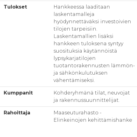
Tulokset
Hankkeessa laaditaan
laskentamalleja
hyödynnettäväksi investoivien
tilojen tarpeisiin.
Laskentamallien lisäksi
hankkeen tuloksena syntyy
suosituksia käytännöistä
lypsykarjatilojen
tuotantorakennusten lämmön-
ja sähkönkulutuksen
vähentämiseksi.
Kumppanit
Kohderyhmänä tilat, neuvojat
ja rakennussuunnittelijat.
Rahoittaja
Maaseuturahasto -
Elinkeinojen kehittämishanke