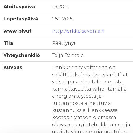
Aloituspäivä
1.9.2011
Lopetuspäivä
28.2.2015
www-sivut
http://erkka.savonia.fi
Tila
Päättynyt
Yhteyshenkilö
Teija Rantala
Kuvaus
Hankkeen tavoitteena on
selvittää, kuinka lypsykarjatilat
voivat parantaa taloudellista
kannattavuutta vähentämällä
energiankäytöstä ja -
tuotannosta aiheutuvia
kustannuksia. Hankkeessa
kootaan yhteen olemassa
olevaa energiatehokkuuteen ja
uusiutuvien energiamuotojen