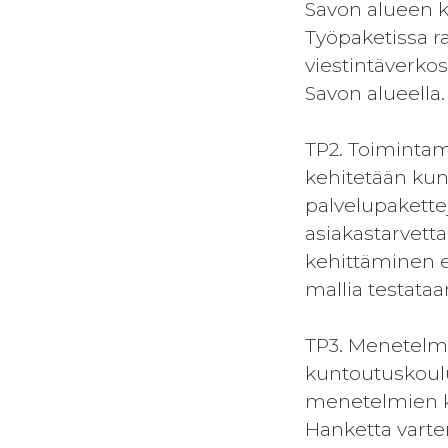
Savon alueen k
Työpaketissa r
viestintäverkos
Savon alueella.
TP2. Toimintam
kehitetään kun
palvelupakette
asiakastarvett
kehittäminen e
mallia testata
TP3. Menetelmät
kuntoutuskoulu
menetelmien ke
Hanketta vart