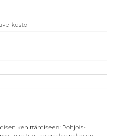
taverkosto
misen kehittämiseen: Pohjois-
ä, joka tuottaa asiakaspalvelun