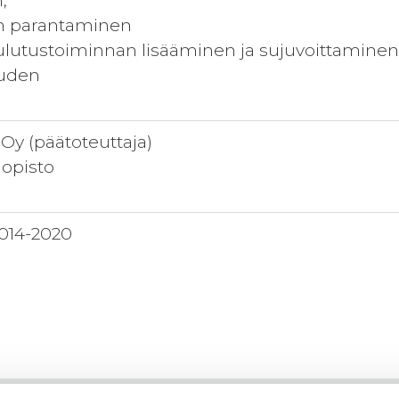
,
n parantaminen
lutustoiminnan lisääminen ja sujuvoittaminen a
uuden
 Oy (päätoteuttaja)
opisto
2014-2020