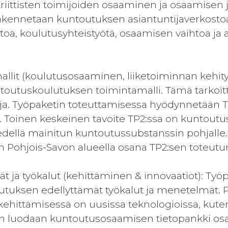
riittisten toimijoiden osaaminen ja osaamisen 
akennetaan kuntoutuksen asiantuntijaverkosto
toa, koulutusyhteistyötä, osaamisen vaihtoa ja a
allit (koulutusosaaminen, liiketoiminnan kehity
toutuskoulutuksen toimintamalli. Tämä tarkoitt
ja. Työpaketin toteuttamisessa hyödynnetään TP
a. Toinen keskeinen tavoite TP2:ssa on kuntout
dellä mainitun kuntoutussubstanssin pohjalle
an Pohjois-Savon alueella osana TP2:sen toteutu
 ja työkalut (kehittäminen & innovaatiot): Työp
tuksen edellyttämät työkalut ja menetelmät. Pa
hittämisessä on uusissa teknologioissa, kuten vi
en luodaan kuntoutusosaamisen tietopankki os