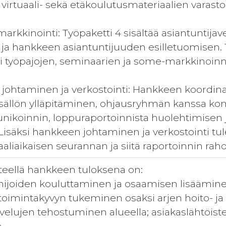
virtuaali- sekä etäkoulutusmateriaalien varastoi
 markkinointi: Työpaketti 4 sisältää asiantunti
ja hankkeen asiantuntijuuden esilletuomisen.
i työpajojen, seminaarien ja some-markkinoinni
johtaminen ja verkostointi: Hankkeen koordinaa
sisällön ylläpitäminen, ohjausryhmän kanssa k
koinnin, loppuraportoinnista huolehtimisen j
 Lisäksi hankkeen johtaminen ja verkostointi t
aaliaikaisen seurannan ja siitä raportoinnin rahoi
nteellä hankkeen tuloksena on:
imijoiden kouluttaminen ja osaamisen lisäämine
toimintakyvyn tukeminen osaksi arjen hoito- ja 
velujen tehostuminen alueella; asiakaslähtöis