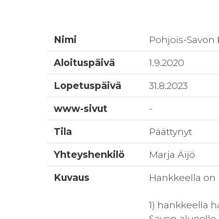
Nimi
Pohjois-Savon 
Aloituspäivä
1.9.2020
Lopetuspäivä
31.8.2023
www-sivut
-
Tila
Päättynyt
Yhteyshenkilö
Marja Äijö
Kuvaus
Hankkeella on k
1) hankkeella 
Savon alueelle