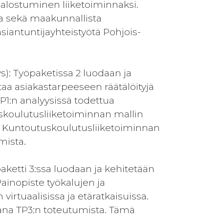
jalostuminen liiketoiminnaksi.
a sekä maakunnallista
siantuntijayhteistyötä Pohjois-
s): Työpaketissa 2 luodaan ja
aa asiakastarpeeseen räätälöityjä
1:n analyysissä todettua
uskoulutusliiketoiminnan mallin
. Kuntoutuskoulutusliiketoiminnan
mista.
aketti 3:ssa luodaan ja kehitetään
inopiste työkalujen ja
rtuaalisissa ja etäratkaisuissa.
ana TP3:n toteutumista. Tämä