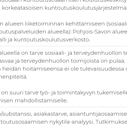
, korkeatasoisen kuntoutuskoulutusjärjestelm
n alueen liiketoiminnan kehittämiseen (sosiaali
ntoutuspalveluiden alueella): Pohjois-Savon al
alli ja kuntoutuskoulutusverkosto.
lueella on tarve sosiaali- ja terveydenhuollon t
svaa ja terveydenhuollon toimijoista on pulaa
a heidän hoitamiseensa ei ole tulevaisuudessa 
menpiteitä.
a on suuri tarve työ- ja toimintakyvyn tukemisell
misen mahdollistamiselle.
tö/substanssi, asiakastarve, asiantuntijaosaamis
ntoutusosaamisen nykytila-analyysi. Tutkimukse