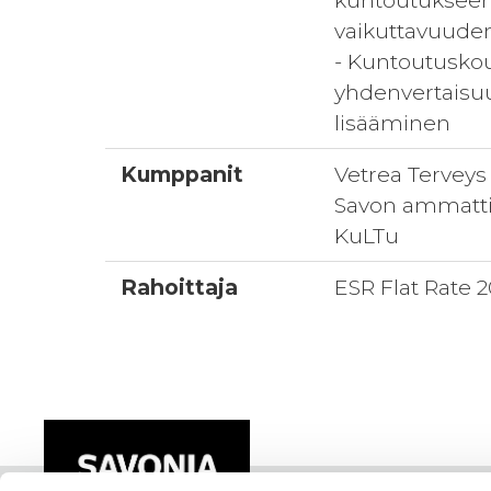
kuntoutukseen
vaikuttavuude
- Kuntoutuskou
yhdenvertais
lisääminen
Kumppanit
Vetrea Terveys
Savon ammatti
KuLTu
Rahoittaja
ESR Flat Rate 