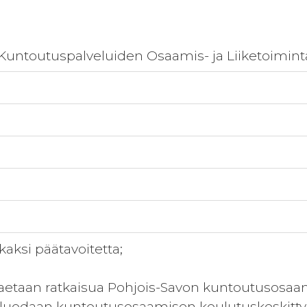
Kuntoutuspalveluiden Osaamis- ja Liiketoimin
aksi päätavoitetta;
haetaan ratkaisua Pohjois-Savon kuntoutusosaa
 luodaan kuntoutusosaamisen koulutuskeskittym