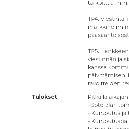
tarkoittaa mm. 
TP4. Viestintä,
markkinoinnin 
pääsääntöisest
TP5. Hankkeen 
viestinnän ja 
kanssa kommuni
päivittämisen.
tavoitteiden re
Tulokset
Pitkällä aikajä
- Sote-alan to
- Kuntoutus ja 
- Kuntoutuspal