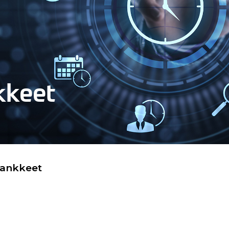
kkeet
hankkeet