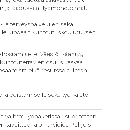
än ja laadukkaat työmenetelmät.
- ja terveyspalvelujen sekä
ueelle luodaan kuntoutuskoulutuksen
ehostamiselle: Väestö ikääntyy,
. Kuntoutettavien osuus kasvaa
osaamista eikä resursseja ilman
e ja edistämiselle sekä työikäisten
en vaihto: Työpaketissa 1 suoritetaan
n tavoitteena on arvioida Pohjois-