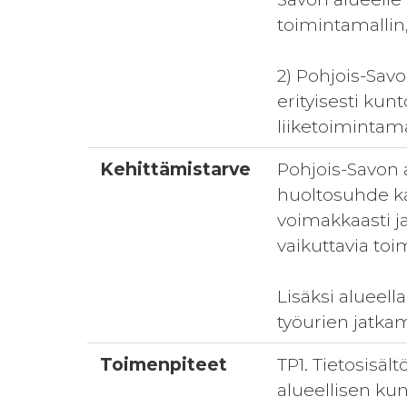
toimintamallin
2) Pohjois-Savo
erityisesti ku
liiketoimintam
Kehittämistarve
Pohjois-Savon a
huoltosuhde ka
voimakkaasti j
vaikuttavia toi
Lisäksi alueell
työurien jatka
Toimenpiteet
TP1. Tietosisäl
alueellisen ku