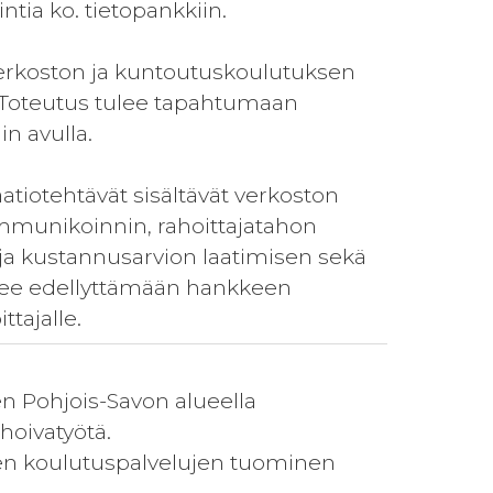
ntia ko. tietopankkiin.
javerkoston ja kuntoutuskoulutuksen
 Toteutus tulee tapahtumaan
n avulla.
tiotehtävät sisältävät verkoston
ommunikoinnin, rahoittajatahon
a kustannusarvion laatimisen sekä
ulee edellyttämään hankkeen
ttajalle.
n Pohjois-Savon alueella
hoivatyötä.
ten koulutuspalvelujen tuominen