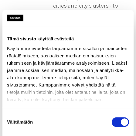
cities and city clusters - to
build the technical, economic,
financial and legal expertise
needed to develop concrete
investments to valorise
Tämä sivusto käyttää evästeitä
OFMSW (Organic Fraction of
Käytämme evästeitä tarjoamamme sisällön ja mainosten
Municipal Solid Waste) or
räätälöimiseen, sosiaalisen median ominaisuuksien
UWWS (Urban Wastewater
tukemiseen ja kävijämäärämme analysoimiseen. Lisäksi
Sludge) with the aim of
jaamme sosiaalisen median, mainosalan ja analytiikka-
obtaining safe and
alan kumppaneillemme tietoja siitä, miten käytät
sustainable bio-based
sivustoamme. Kumppanimme voivat yhdistää näitä
products. Each PDA will
tietoja muihin tietoihin, joita olet antanut heille tai joita on
contain detailed
kerätty, kun olet käyttänyt heidän palvelujaan.
implementation assistance
and a defined Circular
Business Model tailored to
Suostumuksen
Välttämätön
each participating lighthouse
valinta
city, as well as financing