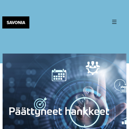
Päättyneet hankkeet