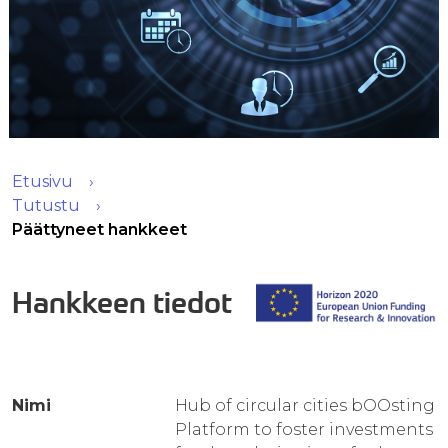
Etusivu
Tutustu
Päättyneet hankkeet
Hankkeen tiedot
Nimi
Hub of circular cities bOOsting
Platform to foster investments