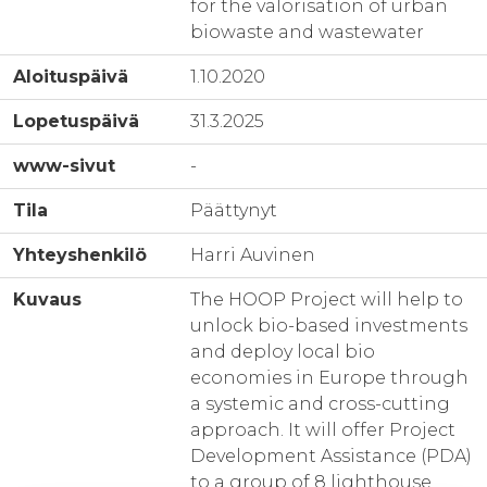
for the valorisation of urban
biowaste and wastewater
Aloituspäivä
1.10.2020
Lopetuspäivä
31.3.2025
www-sivut
-
Tila
Päättynyt
Yhteyshenkilö
Harri Auvinen
Kuvaus
The HOOP Project will help to
unlock bio-based investments
and deploy local bio
economies in Europe through
a systemic and cross-cutting
approach. It will offer Project
Development Assistance (PDA)
to a group of 8 lighthouse