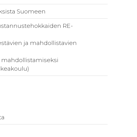
oksista Suomeen
n kustannustehokkaiden RE-
estävien ja mahdollistavien
n mahdollistamiseksi
rkeakoulu)
ta