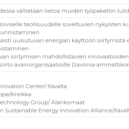
essa välitetään tietoa muiden työpakettin tul
nsiiviselle teollisuudelle soveltuvien nykyiste
 tunnistaminen
sesti uusiutuvan energian käyttöön siirtymistä 
nistaminen
juvan siirtymisen mahdollistavien innovaatioide
siirto avainorganisaatioille (Savonia-ammattiko
novation Center/ Itävalta
ope/Kreikka
echnology Group/ Alankomaat
 Sustainable Energy Innovation Alliance/Itäval