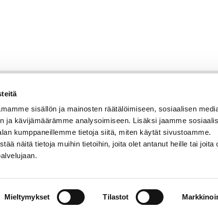
teitä
mamme sisällön ja mainosten räätälöimiseen, sosiaalisen medi
n ja kävijämäärämme analysoimiseen. Lisäksi jaamme sosiaali
alan kumppaneillemme tietoja siitä, miten käytät sivustoamme.
näitä tietoja muihin tietoihin, joita olet antanut heille tai joita 
palvelujaan.
Mieltymykset
Tilastot
Markkinoin
© Savonia
Saavutettavuusseloste
Tietosuojaseloste