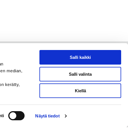
Salli kaikki
an
sen median,
Salli valinta
on kerätty,
Kiellä
ti
Näytä tiedot