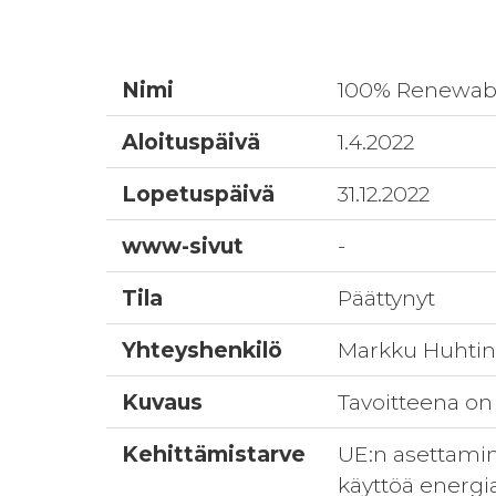
Nimi
100% Renewable
Aloituspäivä
1.4.2022
Lopetuspäivä
31.12.2022
www-sivut
-
Tila
Päättynyt
Yhteyshenkilö
Markku Huhti
Kuvaus
Tavoitteena on 
Kehittämistarve
UE:n asettamin
käyttöä energi