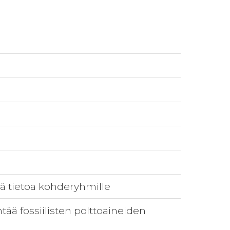
stä tietoa kohderyhmille
ää fossiilisten polttoaineiden