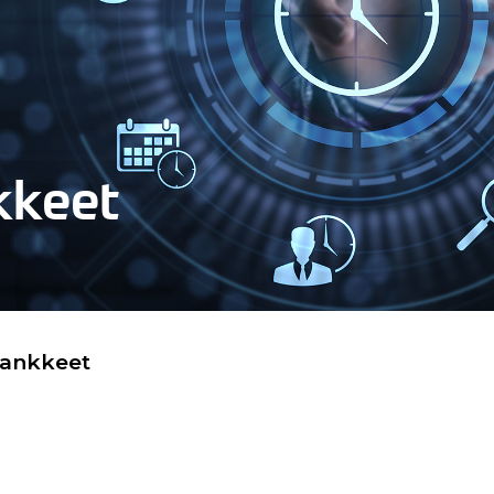
kkeet
hankkeet