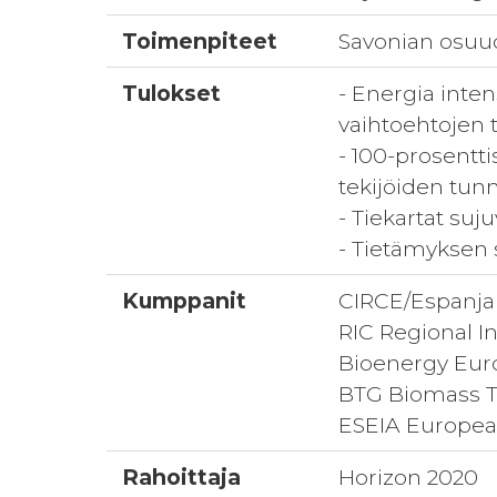
Toimenpiteet
Savonian osuud
Tulokset
- Energia inte
vaihtoehtojen
- 100-prosentti
tekijöiden tun
- Tiekartat su
- Tietämyksen 
Kumppanit
CIRCE/Espanja
RIC Regional In
Bioenergy Eur
BTG Biomass T
ESEIA European
Rahoittaja
Horizon 2020