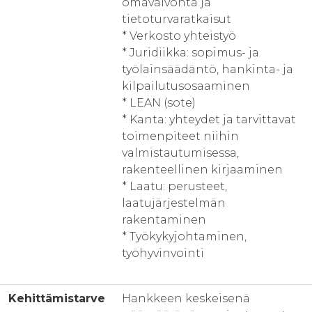
omavalvonta ja
tietoturvaratkaisut
* Verkosto yhteistyö
* Juridiikka: sopimus- ja
työlainsäädäntö, hankinta- ja
kilpailutusosaaminen
* LEAN (sote)
* Kanta: yhteydet ja tarvittavat
toimenpiteet niihin
valmistautumisessa,
rakenteellinen kirjaaminen
* Laatu: perusteet,
laatujärjestelmän
rakentaminen
* Työkykyjohtaminen,
työhyvinvointi
Kehittämistarve
Hankkeen keskeisenä