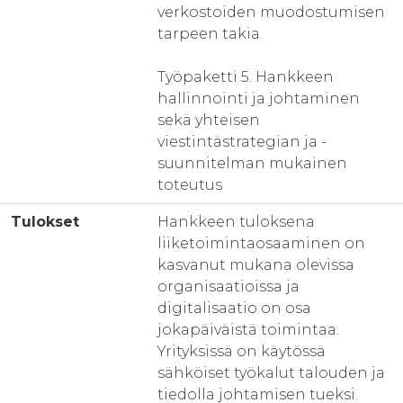
verkostoiden muodostumisen
tarpeen takia.
Työpaketti 5. Hankkeen
hallinnointi ja johtaminen
sekä yhteisen
viestintästrategian ja -
suunnitelman mukainen
toteutus
Tulokset
Hankkeen tuloksena
liiketoimintaosaaminen on
kasvanut mukana olevissa
organisaatioissa ja
digitalisaatio on osa
jokapäiväistä toimintaa.
Yrityksissä on käytössä
sähköiset työkalut talouden ja
tiedolla johtamisen tueksi.