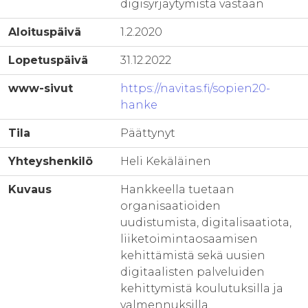
digisyrjäytymistä vastaan
Aloituspäivä
1.2.2020
Lopetuspäivä
31.12.2022
www-sivut
https://navitas.fi/sopien20-
hanke
Tila
Päättynyt
Yhteyshenkilö
Heli Kekäläinen
Kuvaus
Hankkeella tuetaan
organisaatioiden
uudistumista, digitalisaatiota,
liiketoimintaosaamisen
kehittämistä sekä uusien
digitaalisten palveluiden
kehittymistä koulutuksilla ja
valmennuksilla.