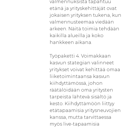
valmennuksista tapahtuu
etänä ja yrityskehittäjät ovat
jokaisen yrityksen tukena, kun
valmennusteemaa viedään
arkeen. Näitä toimia tehdään
kaikilla alueilla ja koko
hankkeen aikana.
Työpaketti 4. Voimakkaan
kasvun stategian valinneet
yritykset voivat kehittää omaa
liiketoimintaansa kasvun
kiihdyttämössä, johon
räätälöidään oma yritysten
tarpeista lähtevä sisältö ja
kesto. Kiihdyttämöön liittyy
etätapaamisia yritysneuvojien
kanssa, mutta tarvittaessa
myös live-tapaamisia