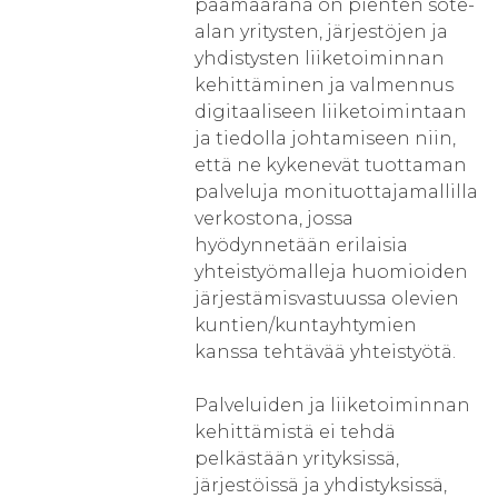
päämääränä on pienten sote-
alan yritysten, järjestöjen ja
yhdistysten liiketoiminnan
kehittäminen ja valmennus
digitaaliseen liiketoimintaan
ja tiedolla johtamiseen niin,
että ne kykenevät tuottaman
palveluja monituottajamallilla
verkostona, jossa
hyödynnetään erilaisia
yhteistyömalleja huomioiden
järjestämisvastuussa olevien
kuntien/kuntayhtymien
kanssa tehtävää yhteistyötä.
Palveluiden ja liiketoiminnan
kehittämistä ei tehdä
pelkästään yrityksissä,
järjestöissä ja yhdistyksissä,