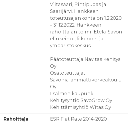
Viitasaari, Pihtipudas ja
Saarijärvi. Hankkeen
toteutusajankohta on 1.2.2020
– 31.12.2022. Hankkeen
rahoittajan toimii Etelä-Savon
elinkeino-, liikenne- ja
ympäristökeskus.
Päätoteuttaja Navitas Kehitys
Oy
Osatoteuttajat:
Savonia-ammattikorkeakoulu
Oy
Iisalmen kaupunki
Kehitysyhtiö SavoGrow Oy
Kehittämisyhtiö Witas Oy
Rahoittaja
ESR Flat Rate 2014-2020