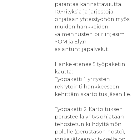
parantaa kannattavuutta.
10.Yrityksiä ja järjestöjä
ohjataan yhteistyöhön myös
muiden hankkeiden
valmennusten piiriin; esim.
YOM ja Ely:n
asiantuntijapalvelut.
Hanke etenee 5 työpaketin
kautta:
Työpaketti 1: yritysten
rekrytointi hankkeeseen;
kehittämiskartoitus jäsenille.
Työpaketti 2: Kartoituksen
perusteella yritys ohjataan
tehostetun kiihdyttämön
polulle (perustason nosto),
jonka jälkeen yrityksellä on