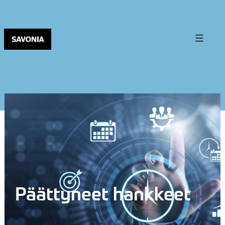
Päättyneet hankkeet