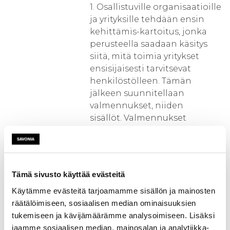
1. Osallistuville organisaatioille
ja yrityksille tehdään ensin
kehittämis-kartoitus, jonka
perusteella saadaan käsitys
siitä, mitä toimia yritykset
ensisijaisesti tarvitsevat
henkilöstölleen. Tämän
jälkeen suunnitellaan
valmennukset, niiden
sisällöt. Valmennukset
toteutetaan joko
hankehenkilöstön tai
ulkopuolisten
asiantuntijoiden toimesta.
Tämä sivusto käyttää evästeitä
2.Kehittämis-kartoituksen
Käytämme evästeitä tarjoamamme sisällön ja mainosten
perusteella laaditaan
räätälöimiseen, sosiaalisen median ominaisuuksien
yritykselle digitalisaation
tukemiseen ja kävijämäärämme analysoimiseen. Lisäksi
kehittämissuunnitelma.
jaamme sosiaalisen median, mainosalan ja analytiikka-
3.Yritysten strategiat ja