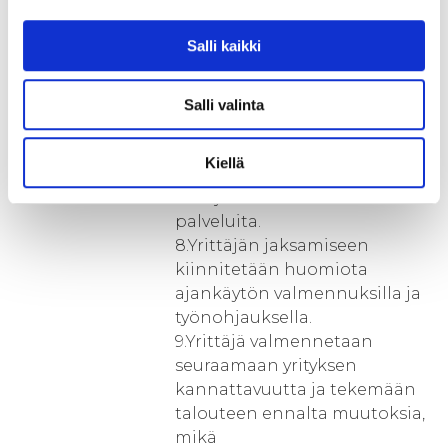
monituottajamallilla
tuotettavia
Salli kaikki
palvelukokonaisuuksia.
7.Yrityksillä on verkostossa
mahdollisuus laajentua
Salli valinta
tuottamaan uusia palveluita;
terveysruoka, terveysmatkailu,
Kiellä
green
care ja muotoilla uusia
palveluita.
8.Yrittäjän jaksamiseen
kiinnitetään huomiota
ajankäytön valmennuksilla ja
työnohjauksella.
9.Yrittäjä valmennetaan
seuraamaan yrityksen
kannattavuutta ja tekemään
talouteen ennalta muutoksia,
mikä