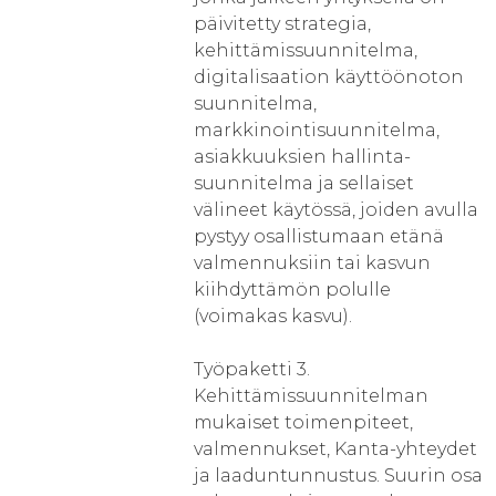
päivitetty strategia,
kehittämissuunnitelma,
digitalisaation käyttöönoton
suunnitelma,
markkinointisuunnitelma,
asiakkuuksien hallinta-
suunnitelma ja sellaiset
välineet käytössä, joiden avulla
pystyy osallistumaan etänä
valmennuksiin tai kasvun
kiihdyttämön polulle
(voimakas kasvu).
Työpaketti 3.
Kehittämissuunnitelman
mukaiset toimenpiteet,
valmennukset, Kanta-yhteydet
ja laaduntunnustus. Suurin osa