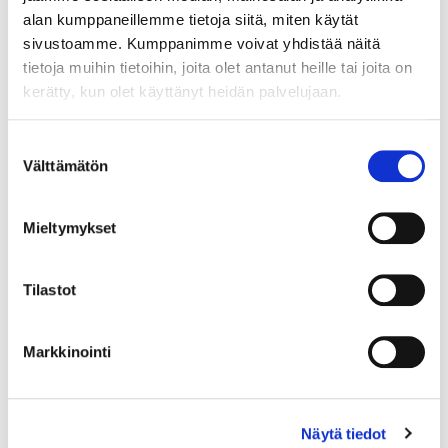
alan kumppaneillemme tietoja siitä, miten käytät
mahdollisesti myynti- ja
sivustoamme. Kumppanimme voivat yhdistää näitä
markkinointisuunnitelmat,
tietoja muihin tietoihin, joita olet antanut heille tai joita on
omavalvontasuunnitelmat,
kerätty, kun olet käyttänyt heidän palvelujaan.
tietoturva-asiat,asiakkuuksien
hallinta sekä hinnoittelu ja
tuotteistus päivitetään
Suostumuksen
digitalisaation vaatimalle
Välttämätön
valinta
tasolle. Yrityksille etsitään
sopivia yhteistyömuotoja myös
Mieltymykset
muista hankkeista.
4.Yritykset valmennetaan
Kanta-yhteyksiin.
Tilastot
5.Yritykselle muodostuu
valmennuksista
Markkinointi
laaduntunnustukseen
tähtäävä laatujärjestelmä.
6.Yritys verkostoituu ja
muodostuu
Näytä tiedot