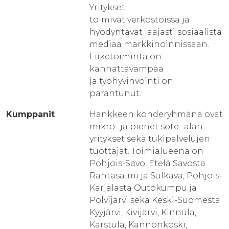
Yritykset
toimivat verkostoissa ja
hyödyntävät laajasti sosiaalista
mediaa markkinoinnissaan.
Liiketoiminta on
kannattavampaa
ja työhyvinvointi on
parantunut.
Kumppanit
Hankkeen kohderyhmänä ovat
mikro- ja pienet sote- alan
yritykset sekä tukipalvelujen
tuottajat. Toimialueena on
Pohjois-Savo, Etelä Savosta
Rantasalmi ja Sulkava, Pohjois-
Karjalasta Outokumpu ja
Polvijärvi sekä Keski-Suomesta
Kyyjärvi, Kivijärvi, Kinnula,
Karstula, Kannonkoski,