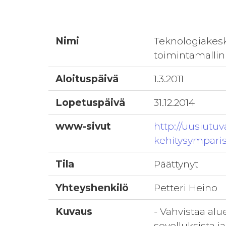
Nimi
Teknologiakesk
toimintamalli
Aloituspäivä
1.3.2011
Lopetuspäivä
31.12.2014
www-sivut
http://uusiutu
kehitysymparis
Tila
Päättynyt
Yhteyshenkilö
Petteri Heino
Kuvaus
- Vahvistaa al
sovelluksista j