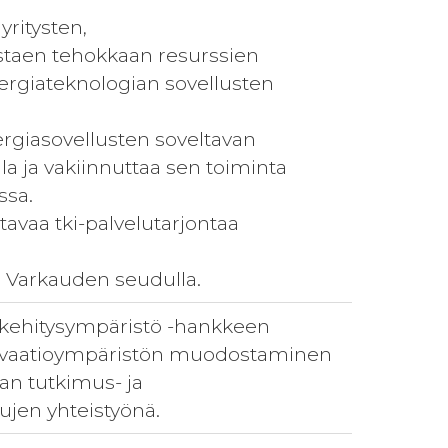
yritysten,
istaen tehokkaan resurssien
rgiateknologian sovellusten
ergiasovellusten soveltavan
a ja vakiinnuttaa sen toiminta
ssa.
ottavaa tki-palvelutarjontaa
in Varkauden seudulla.
 kehitysympäristö -hankkeen
nnovaatioympäristön muodostaminen
an tutkimus- ja
ujen yhteistyönä.