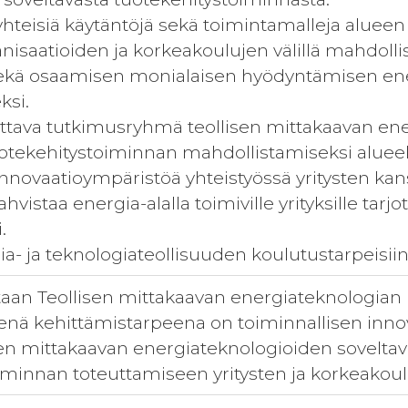
yhteisiä käytäntöjä sekä toimintamalleja alueen 
nisaatioiden ja korkeakoulujen välillä mahdoll
sekä osaamisen monialaisen hyödyntämisen ene
ksi.
vittava tutkimusryhmä teollisen mittakaavan en
uotekehitystoiminnan mahdollistamiseksi alueell
innovaatioympäristöä yhteistyössä yritysten kan
ahvistaa energia-alalla toimiville yrityksille tarj
.
gia- ja teknologiateollisuuden koulutustarpeisi
aan Teollisen mittakaavan energiateknologian
isenä kehittämistarpeena on toiminnallisen i
isen mittakaavan energiateknologioiden soveltav
iminnan toteuttamiseen yritysten ja korkeakoul