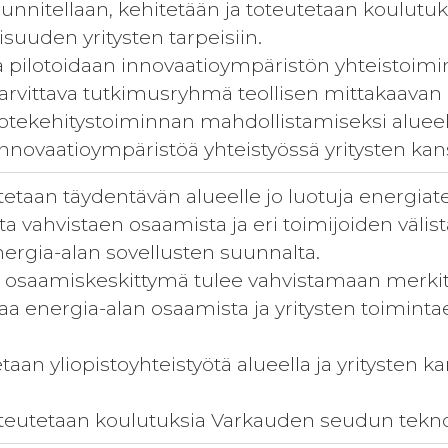
suunnitellaan, kehitetään ja toteutetaan koulu
isuuden yritysten tarpeisiin.
ja pilotoidaan innovaatioympäristön yhteistoimi
tarvittava tutkimusryhmä teollisen mittakaavan
uotekehitystoiminnan mahdollistamiseksi alueel
innovaatioympäristöä yhteistyössä yritysten kan
taan täydentävän alueelle jo luotuja energiat
a vahvistaen osaamista ja eri toimijoiden välistä 
ergia-alan sovellusten suunnalta.
 osaamiskeskittymä tulee vahvistamaan merkit
aa energia-alan osaamista ja yritysten toimintae
etaan yliopistoyhteistyötä alueella ja yritysten 
eutetaan koulutuksia Varkauden seudun teknol