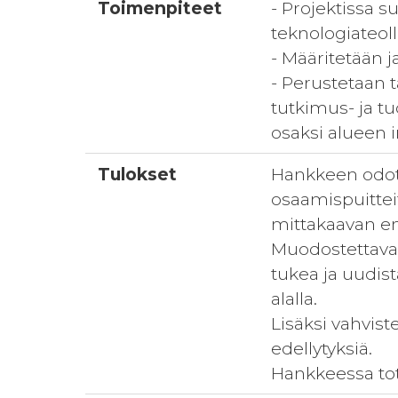
Toimenpiteet
- Projektissa 
teknologiateoll
- Määritetään 
- Perustetaan 
tutkimus- ja t
osaksi alueen 
Tulokset
Hankkeen odote
osaamispuitteit
mittakaavan en
Muodostettava
tukea ja uudist
alalla.
Lisäksi vahvist
edellytyksiä.
Hankkeessa tot