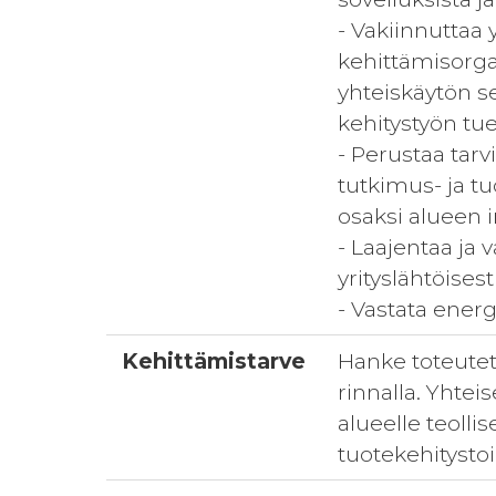
- Vakiinnuttaa 
kehittämisorga
yhteiskäytön 
kehitystyön tue
- Perustaa tar
tutkimus- ja t
osaksi alueen 
- Laajentaa ja v
yrityslähtöisesti
- Vastata ener
Kehittämistarve
Hanke toteutet
rinnalla. Yhte
alueelle teoll
tuotekehitysto