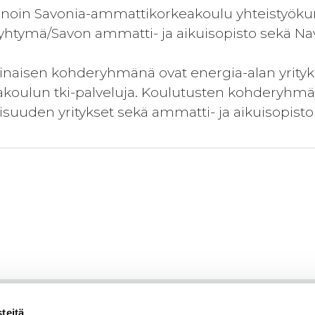
innoin Savonia-ammattikorkeakoulu yhteistyök
htymä/Savon ammatti- ja aikuisopisto sekä Nav
naisen kohderyhmänä ovat energia-alan yritykse
koulun tki-palveluja. Koulutusten kohderyhm
lisuuden yritykset sekä ammatti- ja aikuisopis
teitä