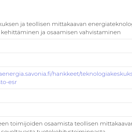
uksen ja teollisen mittakaavan energiateknol
n kehittäminen ja osaamisen vahvistaminen
vaenergia.savonia.fi/hankkeet/teknologiakeskuk
to-esr
ueen toimijoiden osaamista teollisen mittakaav
a soveltavasta tuotekehitystoiminnasta.