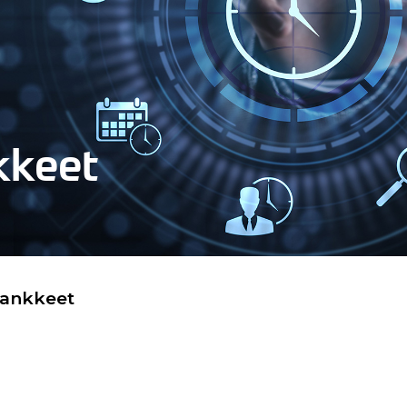
kkeet
hankkeet