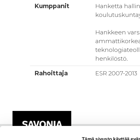
Kumppanit
Hanketta hall
koulutuskuntay
Hankkeen varsi
ammattikorkea
teknologiateol
henkilöstö.
Rahoittaja
ESR 2007-2013
Tämä sivusto käyttää eväs