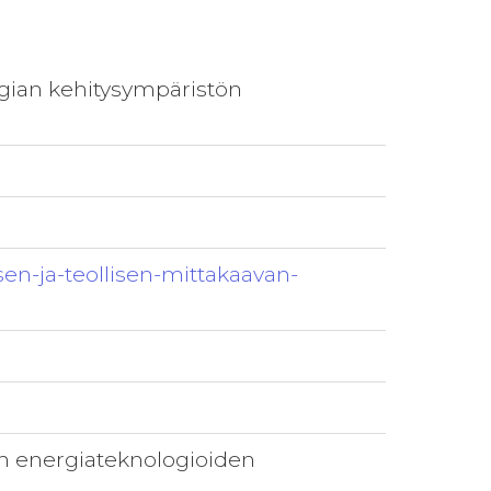
ogian kehitysympäristön
sen-ja-teollisen-mittakaavan-
an energiateknologioiden