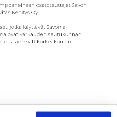
umppaneinaan osatoteuttajat Savon
itas Kehitys Oy.
t, jotka käyttävät Savonia-
änä ovat Varkauden seutukunnan
ton että ammattikorkeakoulun