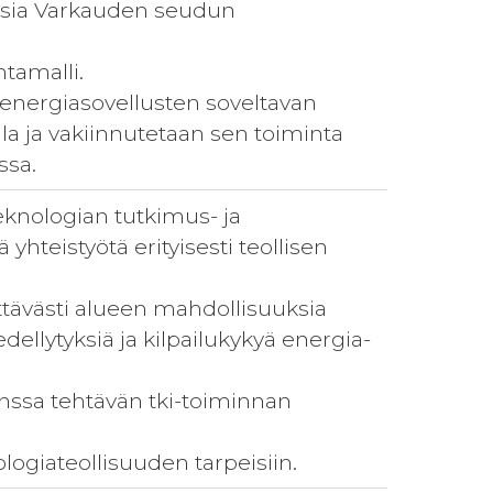
tuksia Varkauden seudun
ntamalli.
 energiasovellusten soveltavan
la ja vakiinnutetaan sen toiminta
ssa.
eknologian tutkimus- ja
yhteistyötä erityisesti teollisen
tävästi alueen mahdollisuuksia
dellytyksiä ja kilpailukykyä energia-
kanssa tehtävän tki-toiminnan
ogiateollisuuden tarpeisiin.