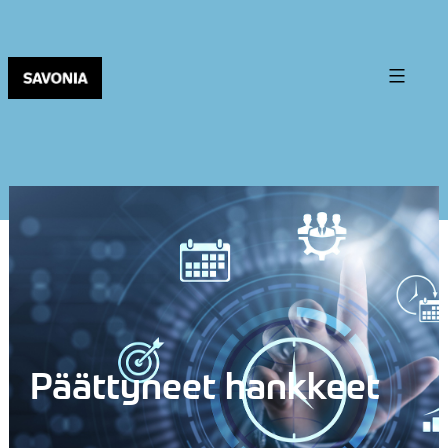
Päättyneet hankkeet