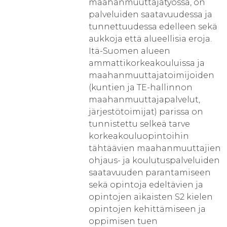
maahanmuuttajatyössä, on
palveluiden saatavuudessa ja
tunnettuudessa edelleen sekä
aukkoja että alueellisia eroja.
Itä-Suomen alueen
ammattikorkeakouluissa ja
maahanmuuttajatoimijoiden
(kuntien ja TE-hallinnon
maahanmuuttajapalvelut,
järjestötoimijat) parissa on
tunnistettu selkeä tarve
korkeakouluopintoihin
tähtäävien maahanmuuttajien
ohjaus- ja koulutuspalveluiden
saatavuuden parantamiseen
sekä opintoja edeltävien ja
opintojen aikaisten S2 kielen
opintojen kehittämiseen ja
oppimisen tuen