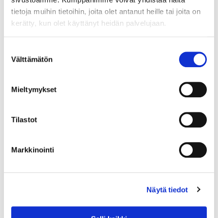
muodostaa pohjan hankkeen
tietoja muihin tietoihin, joita olet antanut heille tai joita on
asetetuille tavoitteille ja
kerätty, kun olet käyttänyt heidän palvelujaan.
varmistaa yhteisen
ymmärryksen lähtötilanteesta
Suostumuksen
(2 kk).
Välttämätön
valinta
2. Ketterän kokeilun
periaatteiden mukaisesti
työpaketteja/tavoitteita
Mieltymykset
työstetään rinnakkain koko
hankkeen ajan.
Tilastot
3. Tiedottaminen ja
jalkauttaminen: toteutetaan
jatkuvaa ja aktiivista
Markkinointi
tiedottamista läpi hankkeen.
Kokeiluja toteutetaan ja
tuloksia otetaan käyttöön, kun
Näytä tiedot
työkaluja ja malleja valmistuu.
Arviointi: toteutus koko
hankkeen ajan.