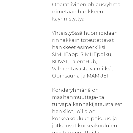
Operatiivinen ohjausryhmä
nimetään hankkeen
käynnistyttyä.
Yhteistyössä huomioidaan
rinnakkain toteutettavat
hankkeet esimerkiksi
SIMHEapp, SIMHEpolku,
KOVAT, TalentHub,
Valmentavasta valmiiksi,
Opinsauna ja MAMUEF.
Kohderyhmänä on
maahanmuuttaja- tai
turvapaikanhakijataustaiset
henkilöt, joilla on
korkeakoulukelpoisuus, ja
jotka ovat korkeakoulujen
maahanmuuttajille