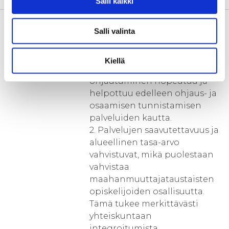
Salli kaikki
Tulokset
Tuloksina syntyy:
Salli valinta
1. Korkeakoulutettujen ja
korkeakoulukelpoisten
maahanmuuttajien
Kiellä
koulutuspoluille
ohjautuminen nopeutuu ja
helpottuu edelleen ohjaus- ja
osaamisen tunnistamisen
palveluiden kautta.
2. Palvelujen saavutettavuus ja
alueellinen tasa-arvo
vahvistuvat, mikä puolestaan
vahvistaa
maahanmuuttajataustaisten
opiskelijoiden osallisuutta.
Tämä tukee merkittävästi
yhteiskuntaan
integroitumista.