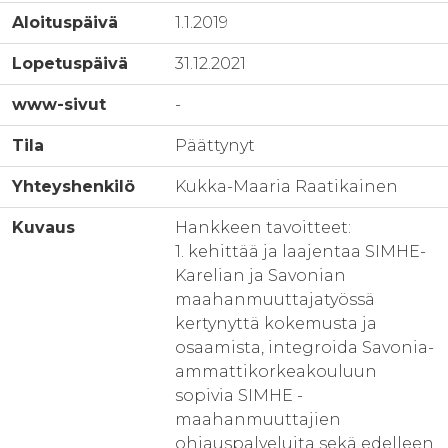
Aloituspäivä
1.1.2019
Lopetuspäivä
31.12.2021
www-sivut
-
Tila
Päättynyt
Yhteyshenkilö
Kukka-Maaria Raatikainen
Kuvaus
Hankkeen tavoitteet:
1. kehittää ja laajentaa SIMHE-
Karelian ja Savonian
maahanmuuttajatyössä
kertynyttä kokemusta ja
osaamista, integroida Savonia-
ammattikorkeakouluun
sopivia SIMHE -
maahanmuuttajien
ohjauspalveluita sekä edelleen