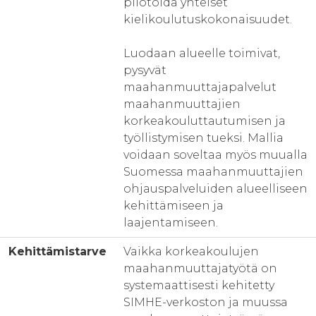
pilotoida yhteiset
kielikoulutuskokonaisuudet.
Luodaan alueelle toimivat,
pysyvät
maahanmuuttajapalvelut
maahanmuuttajien
korkeakouluttautumisen ja
työllistymisen tueksi. Mallia
voidaan soveltaa myös muualla
Suomessa maahanmuuttajien
ohjauspalveluiden alueelliseen
kehittämiseen ja
laajentamiseen.
Kehittämistarve
Vaikka korkeakoulujen
maahanmuuttajatyötä on
systemaattisesti kehitetty
SIMHE-verkoston ja muussa