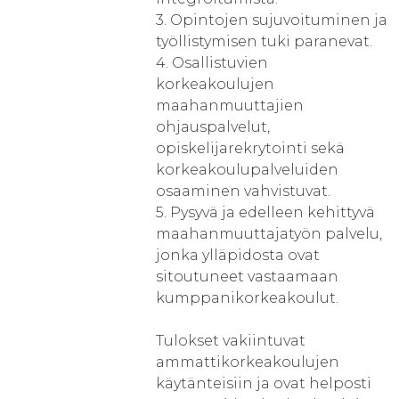
3. Opintojen sujuvoituminen ja
työllistymisen tuki paranevat.
4. Osallistuvien
korkeakoulujen
maahanmuuttajien
ohjauspalvelut,
opiskelijarekrytointi sekä
korkeakoulupalveluiden
osaaminen vahvistuvat.
5. Pysyvä ja edelleen kehittyvä
maahanmuuttajatyön palvelu,
jonka ylläpidosta ovat
sitoutuneet vastaamaan
kumppanikorkeakoulut.
Tulokset vakiintuvat
ammattikorkeakoulujen
käytänteisiin ja ovat helposti