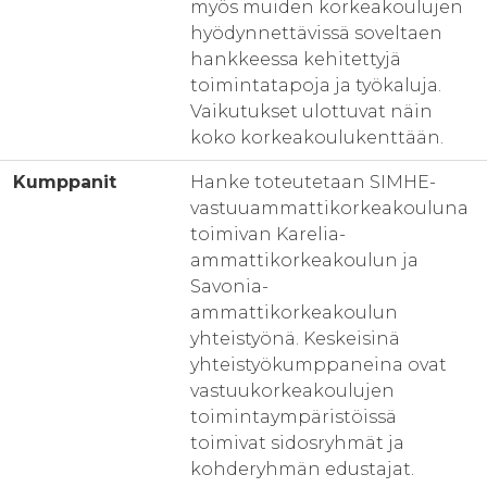
myös muiden korkeakoulujen
hyödynnettävissä soveltaen
hankkeessa kehitettyjä
toimintatapoja ja työkaluja.
Vaikutukset ulottuvat näin
koko korkeakoulukenttään.
Kumppanit
Hanke toteutetaan SIMHE-
vastuuammattikorkeakouluna
toimivan Karelia-
ammattikorkeakoulun ja
Savonia-
ammattikorkeakoulun
yhteistyönä. Keskeisinä
yhteistyökumppaneina ovat
vastuukorkeakoulujen
toimintaympäristöissä
toimivat sidosryhmät ja
kohderyhmän edustajat.