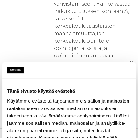
vahvistamiseen. Hanke vastaa
hakukuulutuksen kohtaan A,
tarve kehittää
korkeakoulutaustaisten
maahanmuuttajien
korkeakouluopintojen
opintojen aikaista ja
opintoihin suuntaavaa
ohjausta ja –neuvontaa, sekä C,
kielenoppimisen
sujuvoittaminen ja opintojen
aikainen tuki. Hanke vastaa
Tämä sivusto käyttää evästeitä
myös hakukuulutuksen
tavoitteeseen B, osaamisen
Käytämme evästeitä tarjoamamme sisällön ja mainosten
tunnistamisen käytänteiden
räätälöimiseen, sosiaalisen median ominaisuuksien
kehittäminen (ohjauspalvelun
tukemiseen ja kävijämäärämme analysoimiseen. Lisäksi
rakentaminen).
jaamme sosiaalisen median, mainosalan ja analytiikka-
alan kumppaneillemme tietoja siitä, miten käytät
Toimenpiteet
1. tiivis nykytila-analyysi, joka
sivustoamme. Kumppanimme voivat yhdistää näitä