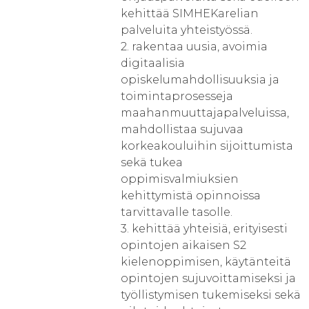
kehittää SIMHEKarelian
palveluita yhteistyössä.
2. rakentaa uusia, avoimia
digitaalisia
opiskelumahdollisuuksia ja
toimintaprosesseja
maahanmuuttajapalveluissa,
mahdollistaa sujuvaa
korkeakouluihin sijoittumista
sekä tukea
oppimisvalmiuksien
kehittymistä opinnoissa
tarvittavalle tasolle.
3. kehittää yhteisiä, erityisesti
opintojen aikaisen S2
kielenoppimisen, käytänteitä
opintojen sujuvoittamiseksi ja
työllistymisen tukemiseksi sekä