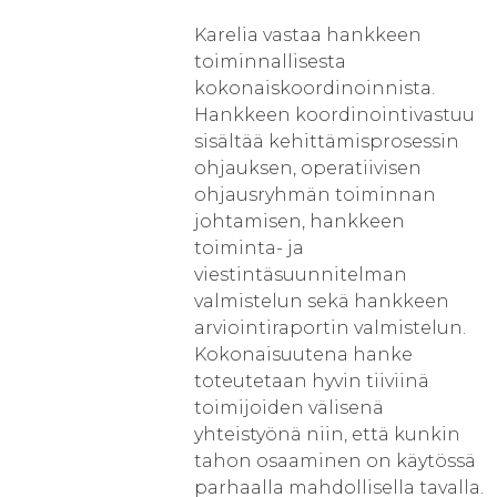
Karelia vastaa hankkeen
toiminnallisesta
kokonaiskoordinoinnista.
Hankkeen koordinointivastuu
sisältää kehittämisprosessin
ohjauksen, operatiivisen
ohjausryhmän toiminnan
johtamisen, hankkeen
toiminta- ja
viestintäsuunnitelman
valmistelun sekä hankkeen
arviointiraportin valmistelun.
Kokonaisuutena hanke
toteutetaan hyvin tiiviinä
toimijoiden välisenä
yhteistyönä niin, että kunkin
tahon osaaminen on käytössä
parhaalla mahdollisella tavalla.