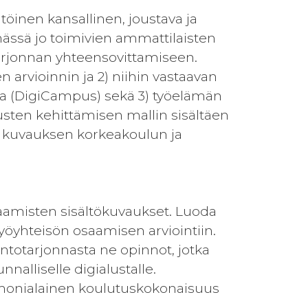
töinen kansallinen, joustava ja
ässä jo toimivien ammattilaisten
arjonnan yhteensovittamiseen.
n arvioinnin ja 2) niihin vastaavan
la (DigiCampus) sekä 3) työelämän
sten kehittämisen mallin sisältäen
n kuvauksen korkeakoulun ja
osaamisten sisältökuvaukset. Luoda
yöyhteisön osaamisen arviointiin.
intotarjonnasta ne opinnot, jotka
nalliselle digialustalle.
n monialainen koulutuskokonaisuus