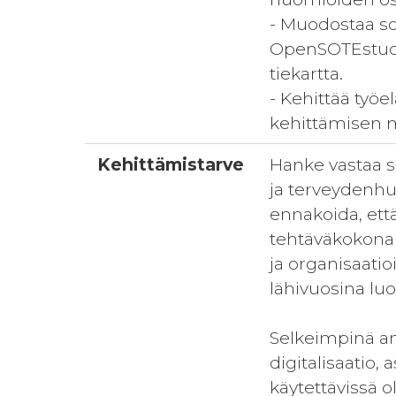
- Muodostaa so
OpenSOTEstudi
tiekartta.
- Kehittää työ
kehittämisen m
Kehittämistarve
Hanke vastaa s
ja terveydenhu
ennakoida, että
tehtäväkokonai
ja organisaatio
lähivuosina luo
Selkeimpinä am
digitalisaatio
käytettävissä ol