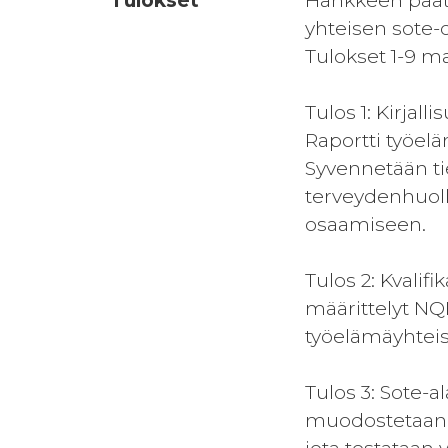
Tulokset
Hankkeen päätu
yhteisen sote-
Tulokset 1-9 m
Tulos 1: Kirja
Raportti työelä
Syvennetään ti
terveydenhuoll
osaamiseen.
Tulos 2: Kvalif
määrittelyt NQF
työelämäyhteis
Tulos 3: Sote-
muodostetaan NQ