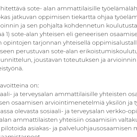
itettävä sote- alan ammattilaisille työelämäläh
as jatkuvan oppimisen tiekartta ohjaa työeläm
oinnin ja sen pohjalta kohdennetun koulutust
tää 1) sote-alan yhteisen eli geneerisen osaamise
 opintojen tarjonnan yhteisellä oppimisalustal
een perustuvan sote-alan erikoistumiskoulutu
unnittelun, joustavan toteutuksen ja arvioinni
istyönä.
voitteina on:
iaali- ja terveysalan ammattilaisille yhteisten 
isen osaamisen arviointimenetelmiä yksilön ja t
assa olevasta sosiaali- ja terveysalan verkko-op
alan ammattilaisten yhteisiin osaamisiin valtakun
ja pilotoida asiakas- ja palveluohjausosaamise
aamistarpeet.