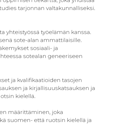
oppimisen tiekartta, joka yhdistää
dies tarjonnan valtakunnalliseksi.
ta yhteistyössä työelämän kanssa.
senä sote-alan ammattilaisille.
äkemykset sosiaali- ja
suhteessa sotealan geneeriseen
set ja kvalifikaatioiden tasojen
tsauksen ja kirjallisuuskatsauksen ja
tsin kielellä.
nen määrittäminen, joka
kä suomen- että ruotsin kielellä ja