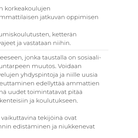
un korkeakoulujen
mmattilaisen jatkuvan oppimisen
tumiskoulutusten, ketterän
jeet ja vastataan niihin.
eseen, jonka taustalla on sosiaali-
eluntarpeen muutos. Voidaan
elujen yhdyspintoja ja niille uusia
oteuttaminen edellyttää ammattien
Nämä uudet toimintatavat pitää
akenteisiin ja koulutukseen.
ikuttavina tekijöinä ovat
innin edistäminen ja niukkenevat