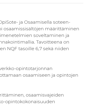
 OpiSote- ja Osaamisella soteen-
pi osaamissisältöjen määrittäminen
ntimenetelmien soveltaminen ja
akointimallia. Tavoitteena on
n NQF tasoille 6,7 sekä niiden
verkko-opintotarjonnan
tuottamaan osaamiseen ja opintojen
rittäminen, osaamisvajeiden
kko-opintokokonaisuuden