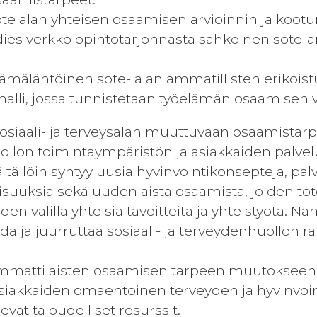
te alan yhteisen osaamisen arvioinnin ja koot
es verkko opintotarjonnasta sähköinen sote-a
elämälähtöinen sote- alan ammatillisten erikois
alli, jossa tunnistetaan työelämän osaamisen va
osiaali- ja terveysalan muuttuvaan osaamistarpe
ollon toimintaympäristön ja asiakkaiden palv
 tällöin syntyy uusia hyvinvointikonsepteja, palv
suuksia sekä uudenlaista osaamista, joiden t
iden välillä yhteisiä tavoitteita ja yhteistyötä. 
da ja juurruttaa sosiaali- ja terveydenhuollon r
mattilaisten osaamisen tarpeen muutokseen va
, asiakkaiden omaehtoinen terveyden ja hyvinvo
evat taloudelliset resurssit.