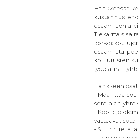
Hankkeessa keh
kustannustehok
osaamisen arvi
Tiekartta sisäl
korkeakoulujen
osaamistarpees
koulutusten su
työelämän yhte
Hankkeen osata
- Määrittää sos
sote-alan yhte
- Koota jo olem
vastaavat sote-
- Suunnitella 
huomioiden os