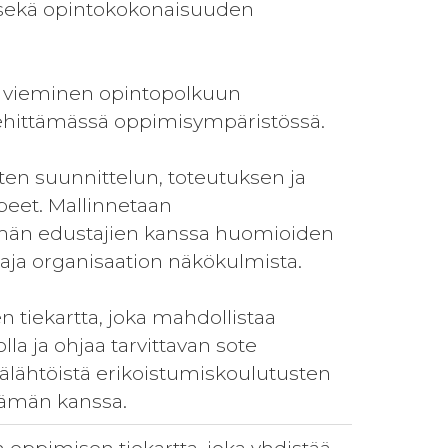
, sekä opintokokonaisuuden
an vieminen opintopolkuun
kehittämässä oppimisympäristössä.
ten suunnittelun, toteutuksen ja
rpeet. Mallinnetaan
ämän edustajien kanssa huomioiden
aja organisaation näkökulmista.
 tiekartta, joka mahdollistaa
la ja ohjaa tarvittavan sote
älähtöistä erikoistumiskoulutusten
öelämän kanssa.