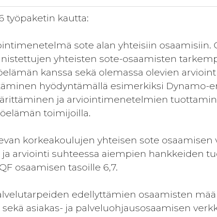
 työpaketin kautta:
iointimenetelmä sote alan yhteisiin osaamisiin.
nistettujen yhteisten sote-osaamisten tarkem
yöelämän kanssa sekä olemassa olevien arvioi
täminen hyödyntämällä esimerkiksi Dynamo-enn
ittäminen ja arviointimenetelmien tuottamine
öelämän toimijoilla.
evan korkeakoulujen yhteisen sote osaamisen 
 ja arviointi suhteessa aiempien hankkeiden 
 osaamisen tasoille 6,7.
alvelutarpeiden edellyttämien osaamisten mää
 sekä asiakas- ja palveluohjausosaamisen ver