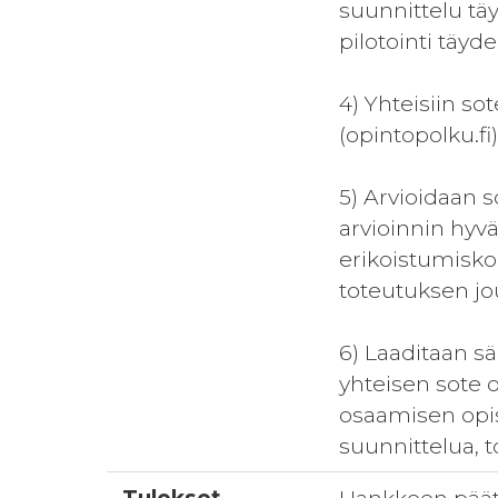
suunnittelu tä
pilotointi täyd
4) Yhteisiin s
(opintopolku.f
5) Arvioidaan 
arvioinnin hyv
erikoistumisk
toteutuksen jo
6) Laaditaan s
yhteisen sote o
osaamisen opis
suunnittelua, t