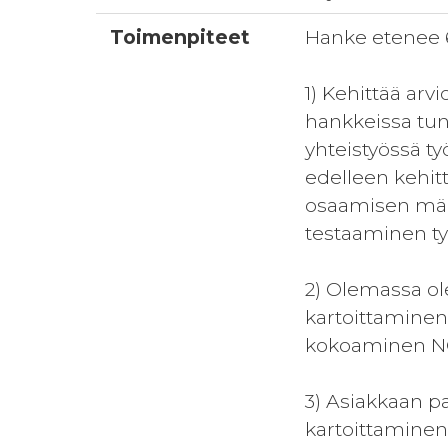
Toimenpiteet
Hanke etenee 6
1) Kehittää arv
hankkeissa tun
yhteistyössä t
edelleen kehit
osaamisen määr
testaaminen ty
2) Olemassa ol
kartoittaminen
kokoaminen NQF
3) Asiakkaan p
kartoittaminen