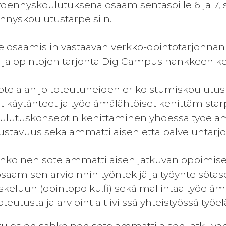
ydennyskoulutuksena osaamisentasoille 6 ja 7
ennyskoulutustarpeisiin.
ote osaamisiin vastaavan verkko-opintotarjonn
i) ja opintojen tarjonta DigiCampus hankkeen 
sote alan jo toteutuneiden erikoistumiskoulutus
ät käytänteet ja työelämälähtöiset kehittämista
oulutuskonseptin kehittäminen yhdessä työel
ustavuus sekä ammattilaisen että palveluntarjo
ähköinen sote ammattilaisen jatkuvan oppimisen
saamisen arvioinnin työntekijä ja työyhteisötasol
keluun (opintopolku.fi) sekä mallintaa työeläm
oteutusta ja arviointia tiiviissä yhteistyössä ty