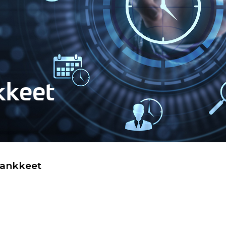
kkeet
hankkeet