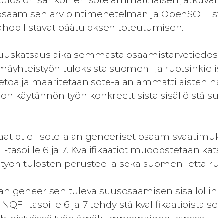
los on sähköinen sote ammattilaisen jatkuvan 
osaamisen arviointimenetelmän ja OpenSOTEstu
ahdollistavat päätuloksen toteutumisen.
llisuuskatsaus aikaisemmasta osaamistarvetiedos
mäyhteistyön tuloksista suomen- ja ruotsinkieli
etoa ja määritetään sote-alan ammattilaisten n
on käytännön työn konkreettisista sisällöistä 
ikaatiot eli sote-alan geneeriset osaamisvaatimuk
-tasoille 6 ja 7. Kvalifikaatiot muodostetaan ka
työn tulosten perusteella sekä suomen- että ruo
alan geneerisen tulevaisuusosaamisen sisällölli
F -tasoille 6 ja 7 tehdyistä kvalifikaatioista se