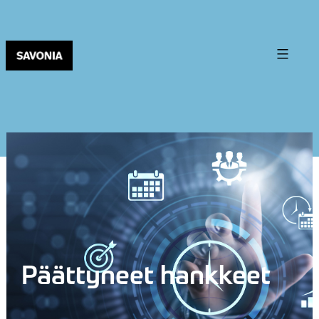
Päättyneet hankkeet