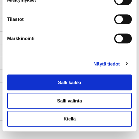
Lopetuspäivä
30.11.2019
Tilastot
www-sivut
-
Tila
Päättynyt
Markkinointi
Yhteyshenkilö
Jukka Ruotsalainen
Kuvaus
Näytä tiedot
Kehittämistarve
Salli kaikki
Toimenpiteet
Salli valinta
Tulokset
Kumppanit
Kiellä
Rahoittaja
EMR flat rate 2014-2020