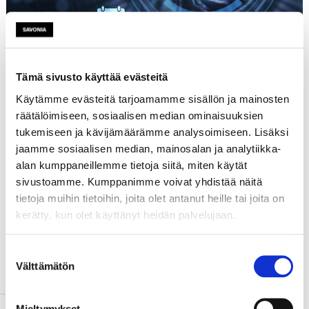
Tämä sivusto käyttää evästeitä
Käytämme evästeitä tarjoamamme sisällön ja mainosten
räätälöimiseen, sosiaalisen median ominaisuuksien
Etusivu
tukemiseen ja kävijämäärämme analysoimiseen. Lisäksi
Tutustu
jaamme sosiaalisen median, mainosalan ja analytiikka-
Päättyneet hankkeet
alan kumppaneillemme tietoja siitä, miten käytät
sivustoamme. Kumppanimme voivat yhdistää näitä
tietoja muihin tietoihin, joita olet antanut heille tai joita on
Hankkeen tiedot
kerätty, kun olet käyttänyt heidän palvelujaan.
Suostumuksen
Välttämätön
valinta
Nimi
Mallastamon esiselvityshanke
Aloituspäivä
1.12.2018
Mieltymykset