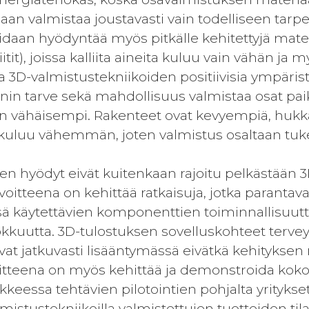
daan valmistaa joustavasti vain todelliseen tar
daan hyödyntää myös pitkälle kehitettyjä materi
tit), joissa kalliita aineita kuluu vain vähän ja
a 3D-valmistustekniikoiden positiivisia ympäri
nin tarve sekä mahdollisuus valmistaa osat paikal
on vähäisempi. Rakenteet ovat kevyempiä, huk
kuluu vähemmän, joten valmistus osaltaan tukee
 hyödyt eivät kuitenkaan rajoitu pelkästään 3D
voitteena on kehittää ratkaisuja, jotka paranta
sä käytettävien komponenttien toiminnallisuutta
kuutta. 3D-tulostuksen sovelluskohteet tervey
vat jatkuvasti lisääntymässä eivätkä kehityksen ra
tteena on myös kehittää ja demonstroida koko
nkkeessa tehtävien pilotointien pohjalta yrityk
lmistustekniikoilla valmistettujen tuotteiden tila