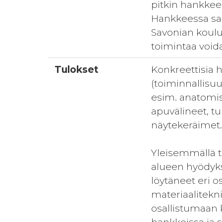
pitkin hankkee
Hankkeessa saa
Savonian koulu
toimintaa voida
Tulokset
Konkreettisia 
(toiminnallisu
esim. anatomise
apuvälineet, tuk
näytekeräimet
Yleisemmällä ta
alueen hyödyks
löytäneet eri 
materiaalitekn
osallistumaan k