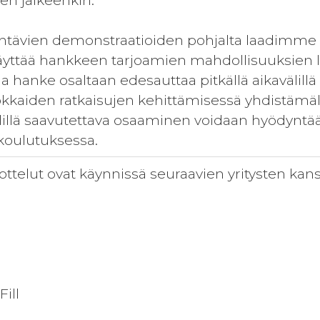
en jälkeenkin.
htävien demonstraatioiden pohjalta laadimme 
 käyttää hankkeen tarjoamien mahdollisuuksie
hanke osaltaan edesauttaa pitkällä aikavälillä 
kaiden ratkaisujen kehittämisessä yhdistämäll
älillä saavutettava osaaminen voidaan hyödynt
 koulutuksessa.
ottelut ovat käynnissä seuraavien yritysten kans
ill