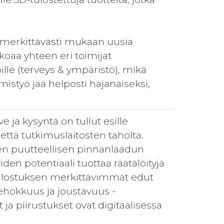
 merkittävästi mukaan uusia
oaa yhteen eri toimijat
ille (terveys & ympäristö), mikä
mistyö jää helposti hajanaiseksi,
 ja kysyntä on tullut esille
 että tutkimuslaitosten taholta.
den puutteellisen pinnanlaadun
yiden potentiaali tuottaa räätälöityjä
-tulostuksen merkittävimmät edut
ehokkuus ja joustavuus -
t ja piirustukset ovat digitaalisessa