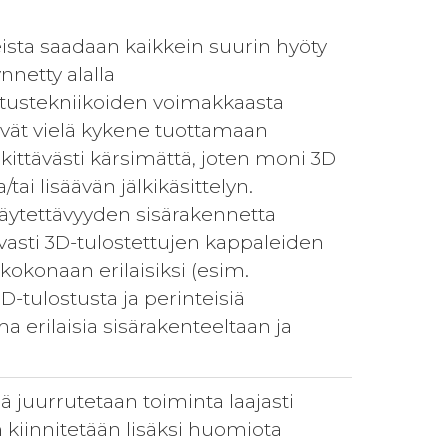
ista saadaan kaikkein suurin hyöty
nnetty alalla
stustekniikoiden voimakkaasta
vät vielä kykene tuottamaan
ittävästi kärsimättä, joten moni 3D
tai lisäävän jälkikäsittelyn.
käytettävyyden sisärakennetta
asti 3D-tulostettujen kappaleiden
okonaan erilaisiksi (esim.
D-tulostusta ja perinteisiä
ma erilaisia sisärakenteeltaan ja
 juurrutetaan toiminta laajasti
 kiinnitetään lisäksi huomiota