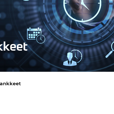
kkeet
hankkeet