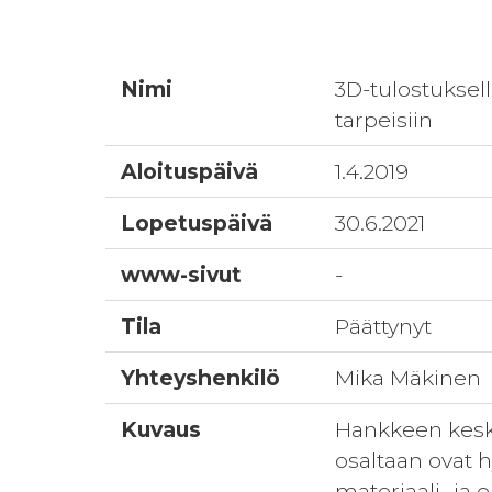
Nimi
3D-tulostuksell
tarpeisiin
Aloituspäivä
1.4.2019
Lopetuspäivä
30.6.2021
www-sivut
-
Tila
Päättynyt
Yhteyshenkilö
Mika Mäkinen
Kuvaus
Hankkeen keskei
osaltaan ovat 
materiaali- ja