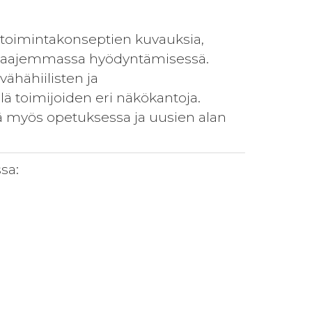
toimintakonseptien kuvauksia,
n laajemmassa hyödyntämisessä.
vähähiilisten ja
ä toimijoiden eri näkökantoja.
ää myös opetuksessa ja uusien alan
sa: