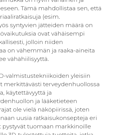
peeseen. Tämä mahdollistaa sen, että
aaliratkaisuja (esim.
 myös syntyvien jätteiden määrä on
stövaikutuksia ovat vähäisempi
lisesti, jolloin niiden
kaa on vähemmän ja raaka-aineita
 vähähiilisyyttä.
-valmistustekniikoiden yleisiin
vat merkittävästi terveydenhuollossa
, käytettävyyttä ja
denhuollon ja lääketieteen
jat ole vielä näköpiirissä, joten
naan uusia ratkaisukonsepteja eri
set pystyvät tuomaan markkinoille
lle 3D-tulostettuja tuotteita, jotka