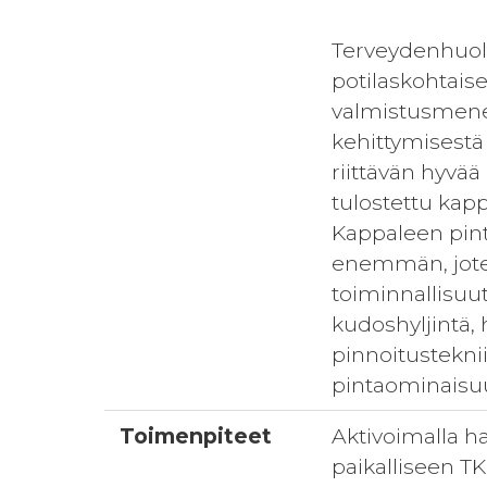
Terveydenhuoll
potilaskohtaise
valmistusmenet
kehittymisest
riittävän hyvä
tulostettu kapp
Kappaleen pint
enemmän, joten
toiminnallisuu
kudoshyljintä, 
pinnoitusteknii
pintaominaisuuk
Toimenpiteet
Aktivoimalla h
paikalliseen TK