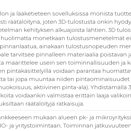
on ja lääketieteen sovelluksissa monista tuotte
sti räätälöitynä, joten 3D-tulostusta onkin hyödy
elmän kehityksen alkuajoista lähtien. 3D tulo
ä huolimatta monetkaan tulostusmenetelmät ei
ä pinnanlaatua, ainakaan tulostusnopeuden merk
ale tarvitsee pinnalleen materiaalia poistavan ja/
a määrittelee usein sen toiminnallisuuden ja 
 pintakäsittelyillä voidaan parantaa huomattav
tta tai jopa muuntaa niiden pintaominaisuudet k
huokoisuus, aktiivinen pinta-ala). Yhdistämällä 3
koita voidaankin valmistaa erittäin laaja valikoi
siltaan räätälöityjä ratkaisuja.
ankkeeseen mukaan alueen pk- ja mikroyrityksiä
IO- ja yritystoimintaan. Toiminnan jatkuvuuteen