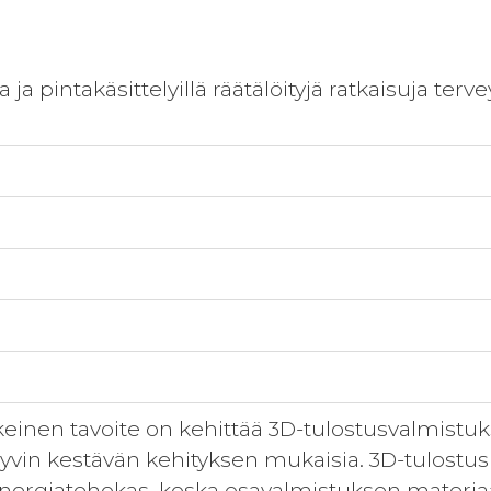
a ja pintakäsittelyillä räätälöityjä ratkaisuja te
nen tavoite on kehittää 3D-tulostusvalmistuksee
hyvin kestävän kehityksen mukaisia. 3D-tulost
 energiatehokas, koska osavalmistuksen materia