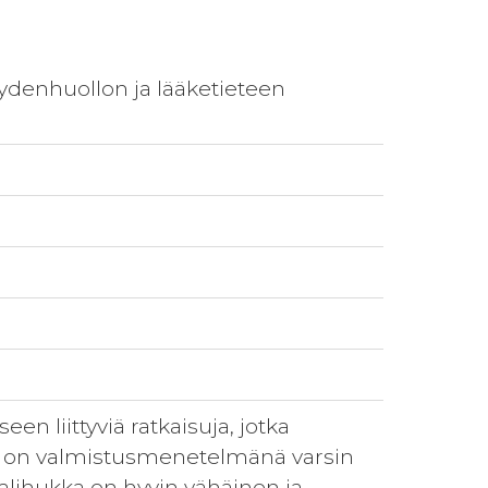
rveydenhuollon ja lääketieteen
n liittyviä ratkaisuja, jotka
us on valmistusmenetelmänä varsin
alihukka on hyvin vähäinen ja