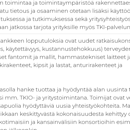
n toimintaa ja toimintaympäristöä rakennettaes
tu tietous ja osaaminen otetaan lisäksi käyttöö
tuksessa ja tutkimuksessa sekä yritysyhteistyö
an jatkossa tarjota yrityksille myös TKI-palvelun
hankkeen lopputuloksia ovat uudet ratkaisukons
us, käytettävyys, kustannustehokkuus) terveydenh
t fantomit ja mallit, hammastekniset laitteet ja
irakenteet, kipsit ja lastat, anturirakenteet ja
.
solla hanke tuottaa ja hyödyntää alan uusinta ti
i mm. TKIO- ja yritystoimintana. Toimijat ovat v
osapuolia hyödyttäviä uusia yhteistyökohteita. 
iikkaan keskittyvästä kokonaisuudesta kehittyy 
otimaisiin ja kansainvälisiin konsortioihin esim