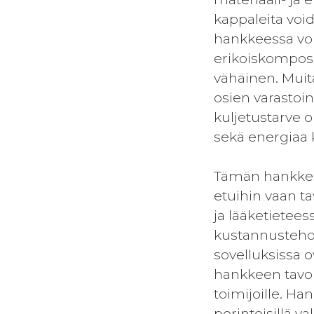
kappaleita voi
hankkeessa voi
erikoiskomposii
vähäinen. Muit
osien varastoin
kuljetustarve 
sekä energiaa 
Tämän hankkeen
etuihin vaan ta
ja lääketietees
kustannustehok
sovelluksissa o
hankkeen tavoi
toimijoille. Ha
perinteisillä va