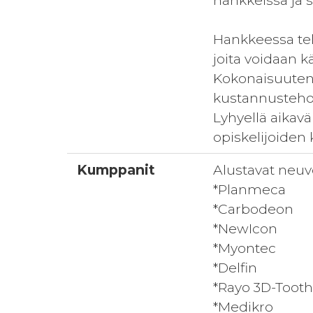
hankkeissa ja s
Hankkeessa te
joita voidaan
Kokonaisuutena 
kustannustehok
Lyhyellä aikav
opiskelijoiden
Kumppanit
Alustavat neuv
*Planmeca
*Carbodeon
*NewIcon
*Myontec
*Delfin
*Rayo 3D-ToothF
*Medikro