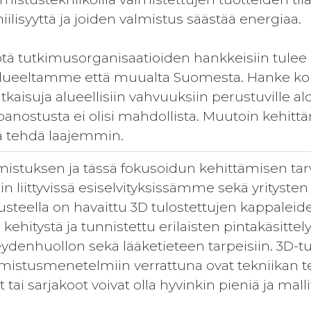
iilisyyttä ja joiden valmistus säästää energiaa.
ä tutkimusorganisaatioiden hankkeisiin tulee
 alueeltamme että muualta Suomesta. Hanke kok
kaisuja alueellisiin vahvuuksiin perustuville alo
 panostusta ei olisi mahdollista. Muutoin kehittä
tä tehdä laajemmin.
istuksen ja tässä fokusoidun kehittämisen tarve
hin liittyvissä esiselvityksissämme sekä yritysten
rusteella on havaittu 3D tulostettujen kappalei
 kehitystä ja tunnistettu erilaisten pintakäsittel
veydenhuollon sekä lääketieteen tarpeisiin. 3D
almistusmenetelmiin verrattuna ovat tekniikan t
tai sarjakoot voivat olla hyvinkin pieniä ja malli