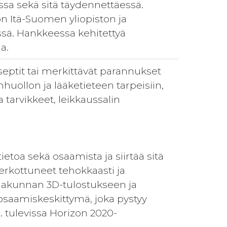
sa sekä sitä täydennettäessä.
n Itä-Suomen yliopiston ja
ssä. Hankkeessa kehitettyä
a.
eptit tai merkittävät parannukset
uollon ja lääketieteen tarpeisiin,
 tarvikkeet, leikkaussalin
etoa sekä osaamista ja siirtää sitä
erkottuneet tehokkaasti ja
Maakunnan 3D-tulostukseen ja
osaamiskeskittymä, joka pystyy
. tulevissa Horizon 2020-