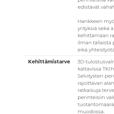
edistävät vähäh
Hankkeen myöt
yrityksiä sekä
kehittämään rat
ilman tällaista
eikä yhteistyö
Kehittämistarve
3D-tulostusvalm
kattavissa TKI:
Selvitysten pe
rajoittavan alan
ratkaisuja ter
perinteisiin v
tuotantomäärät 
muodossa.