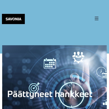
Päättyneet hankkeet