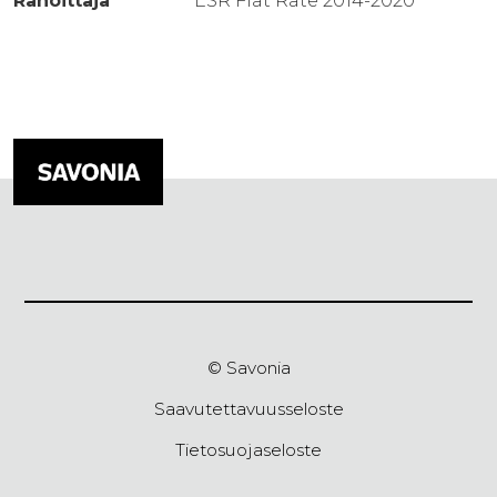
Rahoittaja
ESR Flat Rate 2014-2020
© Savonia
Saavutettavuusseloste
Tietosuojaseloste