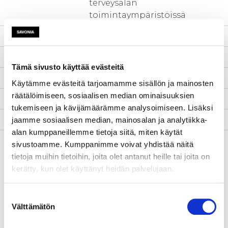
terveysalan
toimintaympäristöissä
Aloituspäivä
1.10.2018
Lopetuspäivä
31.1.2022
Tämä sivusto käyttää evästeitä
www-sivut
-
Käytämme evästeitä tarjoamamme sisällön ja mainosten
räätälöimiseen, sosiaalisen median ominaisuuksien
Tila
Päättynyt
tukemiseen ja kävijämäärämme analysoimiseen. Lisäksi
Yhteyshenkilö
Maija Suhonen
jaamme sosiaalisen median, mainosalan ja analytiikka-
alan kumppaneillemme tietoja siitä, miten käytät
Kuvaus
Hankkeen tavoitteena on
sivustoamme. Kumppanimme voivat yhdistää näitä
kehittää terveysalan
tietoja muihin tietoihin, joita olet antanut heille tai joita on
korkeakoulututkintoon
kerätty, kun olet käyttänyt heidän palvelujaan.
johtavan koulutuksen
harjoittelukäytänteitä,
Suostumuksen
harjoitteluympäristöjä ja
Välttämätön
valinta
harjoittelunohjausta
varmistamaan opiskelijoiden