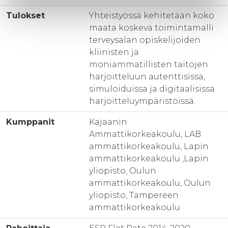
Tulokset
Yhteistyössä kehitetään koko
maata koskeva toimintamalli
terveysalan opiskelijoiden
kliinisten ja
moniammatillisten taitojen
harjoitteluun autenttisissa,
simuloiduissa ja digitaalisissa
harjoitteluympäristöissä.
Kumppanit
Kajaanin
Ammattikorkeakoulu, LAB
ammattikorkeakoulu, Lapin
ammattikorkeakoulu ,Lapin
yliopisto, Oulun
ammattikorkeakoulu, Oulun
yliopisto, Tampereen
ammattikorkeakoulu