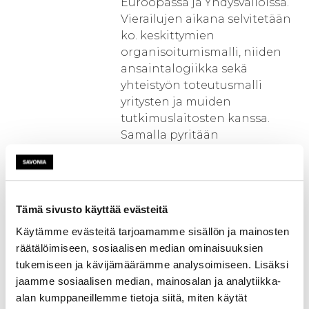
Euroopassa ja Yhdysvalloissa.
Vierailujen aikana selvitetään
ko. keskittymien
organisoitumismalli, niiden
ansaintalogiikka sekä
yhteistyön toteutusmalli
yritysten ja muiden
tutkimuslaitosten kanssa.
Samalla pyritään
hahmottamaan ne strategiat,
joitten kautta ko. keskittymät
pyrkivät jalkauttamaan
korkeatasoista osaamistaan
Tämä sivusto käyttää evästeitä
uudeksi liiketoiminnaksi sekä
Käytämme evästeitä tarjoamamme sisällön ja mainosten
edesauttamaan yritysten
räätälöimiseen, sosiaalisen median ominaisuuksien
tuotekehitysprosesseja sekä
tukemiseen ja kävijämäärämme analysoimiseen. Lisäksi
uusien yritysten syntymistä.
jaamme sosiaalisen median, mainosalan ja analytiikka-
Huomiota kiinnitetään myös
alan kumppaneillemme tietoja siitä, miten käytät
IPR-oikeuksien sekä