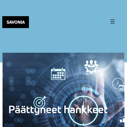
Päättyneet hankkeet