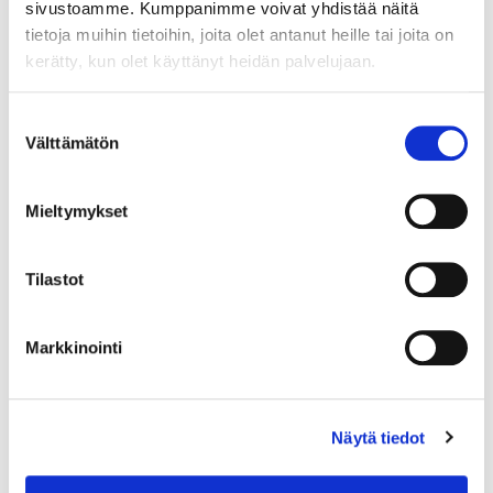
sivustoamme. Kumppanimme voivat yhdistää näitä
kustannusten jaon
tietoja muihin tietoihin, joita olet antanut heille tai joita on
periaatteisiin osana toimintaa.
kerätty, kun olet käyttänyt heidän palvelujaan.
Esimerkkikohteitten pohjalta
muodostetaan parhaiten
suomalaiseen TKI-ympäristöön
Suostumuksen
Välttämätön
sopiva toimintamalli Kuopion
valinta
tiedepuiston vesiklusterin
organisoitumiseksi jatkossa.
Mieltymykset
Samalla laaditaan esitys
klusterin käytännön
toimintamalliksi sekä eri
Tilastot
organisaatioitten väliseksi
vastuunjaoksi osana klusterin
Markkinointi
toimintaa. Lisäksi laaditaan
yksityiskohtainen suunintelma
ns. strategisten laite-, tila-, sekä
osaamisresurssien
Näytä tiedot
hankkimiseksi klusterin
yhteiskäytön piiriin tulevien 2-