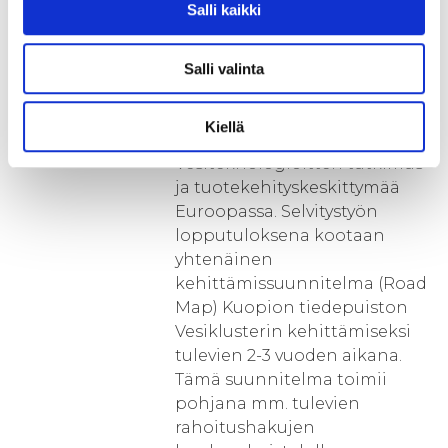
Salli kaikki
3 vuoden aikana. Näillä
toimenpiteillä pyritään
luomaan edellytykset Kuopion
Salli valinta
tiedepuiston Vesiklusterin
tason nostamiseksi kohti
Kiellä
kansainvälisesti tunnustettua
Vesiteknologioitten tutkimus-
ja tuotekehityskeskittymää
Euroopassa. Selvitystyön
lopputuloksena kootaan
yhtenäinen
kehittämissuunnitelma (Road
Map) Kuopion tiedepuiston
Vesiklusterin kehittämiseksi
tulevien 2-3 vuoden aikana.
Tämä suunnitelma toimii
pohjana mm. tulevien
rahoitushakujen