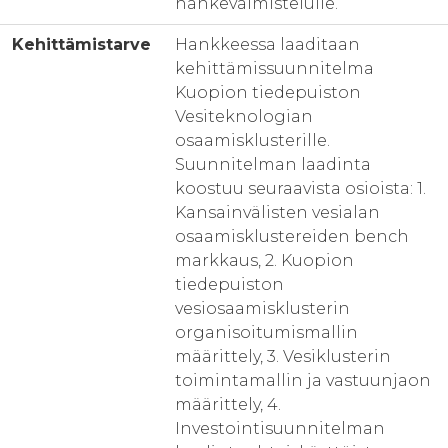
hankevalmistelulle.
Kehittämistarve
Hankkeessa laaditaan
kehittämissuunnitelma
Kuopion tiedepuiston
Vesiteknologian
osaamisklusterille.
Suunnitelman laadinta
koostuu seuraavista osioista: 1.
Kansainvälisten vesialan
osaamisklustereiden bench
markkaus, 2. Kuopion
tiedepuiston
vesiosaamisklusterin
organisoitumismallin
määrittely, 3. Vesiklusterin
toimintamallin ja vastuunjaon
määrittely, 4.
Investointisuunnitelman