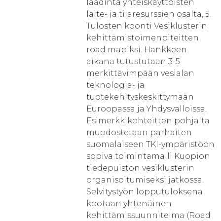
laadinta yhteiskäyttöisten
laite- ja tilaresurssien osalta, 5.
Tulosten koonti Vesiklusterin
kehittämistoimenpiteitten
road mapiksi. Hankkeen
aikana tutustutaan 3-5
merkittävimpään vesialan
teknologia- ja
tuotekehityskeskittymään
Euroopassa ja Yhdysvalloissa.
Esimerkkikohteitten pohjalta
muodostetaan parhaiten
suomalaiseen TKI-ympäristöön
sopiva toimintamalli Kuopion
tiedepuiston vesiklusterin
organisoitumiseksi jatkossa.
Selvitystyön lopputuloksena
kootaan yhtenäinen
kehittämissuunnitelma (Road