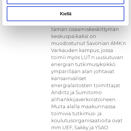
kehittyäkseen vahvan TKI
osaamiskeskittymän.
Kiellä
Energiateknologian alueella
tämän osaamiskeskittymän
keskuspaikaksi on
muodostunut Savonian AMK:n
Varkauden kampus, jossa
toimii myös LUT:n uusiutuvan
energian tutkimusyksikkö
ympärillään alan johtavat
kansainväliset
energialaitosten toimittajat
Andritz ja Sumitomo
alihankkijaverkoistoineen.
Muita alalla maakunnassa
toimivia tutkimus- ja
koulutusorganisaatioita ovat
mm UEF, Sakky ja YSAO.