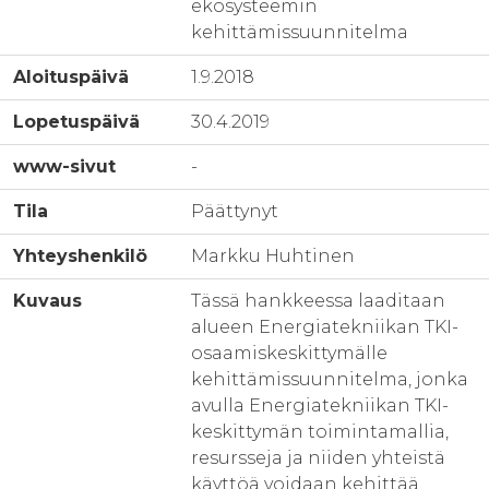
ekosysteemin
kehittämissuunnitelma
Aloituspäivä
1.9.2018
Lopetuspäivä
30.4.2019
www-sivut
-
Tila
Päättynyt
Yhteyshenkilö
Markku Huhtinen
Kuvaus
Tässä hankkeessa laaditaan
alueen Energiatekniikan TKI-
osaamiskeskittymälle
kehittämissuunnitelma, jonka
avulla Energiatekniikan TKI-
keskittymän toimintamallia,
resursseja ja niiden yhteistä
käyttöä voidaan kehittää