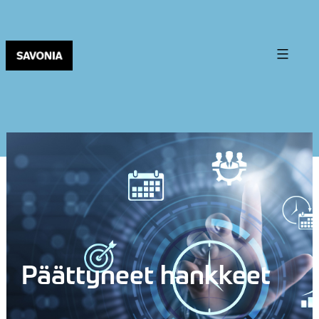
Päättyneet hankkeet