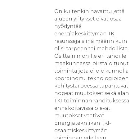
On kuitenkin havaittu ,että
alueen yritykset eivät osaa
hyödyntää
energiakeskittymän TKI
resursseja siinä määrin kuin
olisi tarpeen tai mahdollista.
Osittain monille eri tahoille
maakunnassa pirstaloitunut
toiminta jota ei ole kunnolla
koordinoitu, teknologioiden
kehitystarpeessa tapahtuvat
nopeat muutokset sekä alan
TKI-toiminnan rahoituksessa
ennakoitavissa olevat
muutokset vaativat
Energiatekniikan TKI-
osaamiskeskittymän
toiminnan edelleen