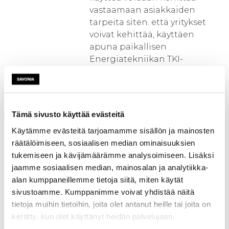
vastaamaan asiakkaiden
tarpeita siten. että yritykset
voivat kehittää, käyttäen
apuna paikallisen
Energiatekniikan TKI-
keskittymän palveluita,
tuotteita kansainvälisille
markkinoille ja samalla
varmistetaan
Tämä sivusto käyttää evästeitä
Energiatekniikan TKI-
Käytämme evästeitä tarjoamamme sisällön ja mainosten
keskuksen pitkäjänteinen
räätälöimiseen, sosiaalisen median ominaisuuksien
liiketaloudellisesti kestävä
tukemiseen ja kävijämäärämme analysoimiseen. Lisäksi
toiminta.
jaamme sosiaalisen median, mainosalan ja analytiikka-
alan kumppaneillemme tietoja siitä, miten käytät
Lopullisena tavoitteena (kun
sivustoamme. Kumppanimme voivat yhdistää näitä
tässä hankkeessa laadittu
tietoja muihin tietoihin, joita olet antanut heille tai joita on
suunnitelma on toteutettu
kerätty, kun olet käyttänyt heidän palvelujaan.
erillisen rahoituksen turvin) on