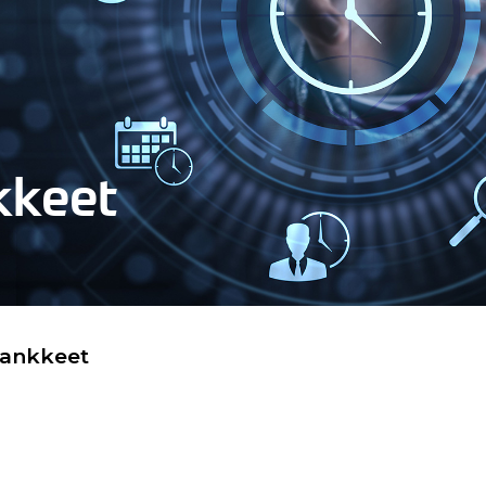
kkeet
hankkeet