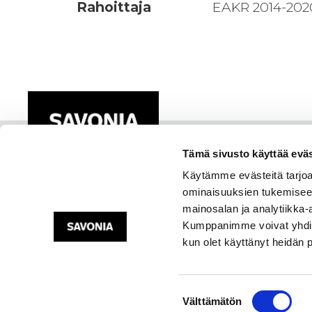
Rahoittaja
EAKR 2014-202
Tämä sivusto käyttää eväs
Käytämme evästeitä tarjoa
ominaisuuksien tukemisee
mainosalan ja analytiikka-
Kumppanimme voivat yhdistää 
kun olet käyttänyt heidän 
Suostumuksen
Välttämätön
valinta