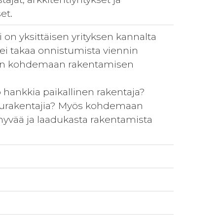
et.
i on yksittäisen yrityksen kannalta
ei takaa onnistumista viennin
uten kohdemaan rakentamisen
ö hankkia paikallinen rakentaja?
 puurakentajia? Myös kohdemaan
 hyvää ja laadukasta rakentamista