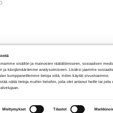
0
teitä
mamme sisällön ja mainosten räätälöimiseen, sosiaalisen medi
n ja kävijämäärämme analysoimiseen. Lisäksi jaamme sosiaali
alan kumppaneillemme tietoja siitä, miten käytät sivustoamme.
näitä tietoja muihin tietoihin, joita olet antanut heille tai joita 
palvelujaan.
Mieltymykset
Tilastot
Markkinoin
© Savonia
Saavutettavuusseloste
Tietosuojaseloste