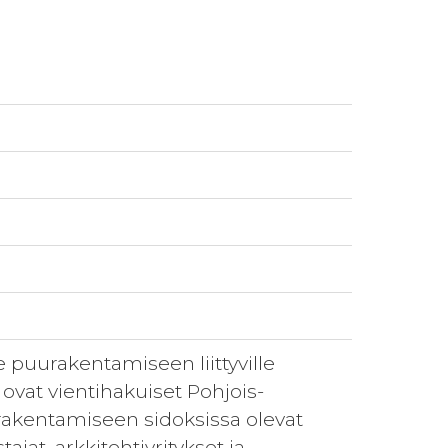
e puurakentamiseen liittyville
ovat vientihakuiset Pohjois-
 rakentamiseen sidoksissa olevat
ajat, arkkitehtiyritykset ja