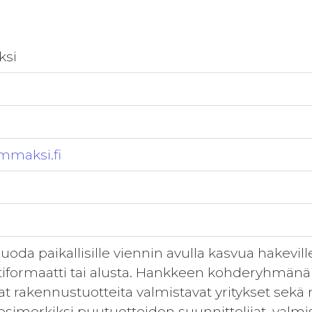
ksi
maksi.fi
uoda paikallisille viennin avulla kasvua hakevill
ntiformaatti tai alusta. Hankkeen kohderyhmänä 
at rakennustuotteita valmistavat yritykset sekä
esimerkiksi puutuotteiden suunnittelijat, valmist