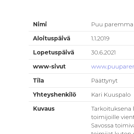
Nimi
Puu paremma
Aloituspäivä
1.1.2019
Lopetuspäivä
30.6.2021
www-sivut
www.puuparem
Tila
Päättynyt
Yhteyshenkilö
Kari Kuuspalo
Kuvaus
Tarkoituksena l
toimijoille vie
Savossa toimiv
toimijat kuten 