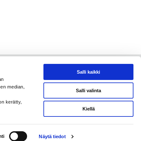
Salli kaikki
an
sen median,
Salli valinta
on kerätty,
Kiellä
ti
Näytä tiedot