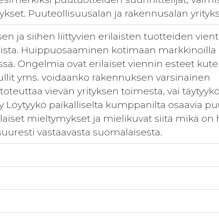
ykset. Puuteollisuusalan ja rakennusalan yrityks
 ja siihen liittyvien erilaisten tuotteiden vient
llista. Huippuosaaminen kotimaan markkinoilla 
sä. Ongelmia ovat erilaiset viennin esteet k
tullit yms. voidaanko rakennuksen varsinainen
oteuttaa vievän yrityksen toimesta, vai täytyyk
yy Löytyykö paikalliselta kumppanilta osaavia
laiset mieltymykset ja mielikuvat siitä mikä on
suuresti vastaavasta suomalaisesta.