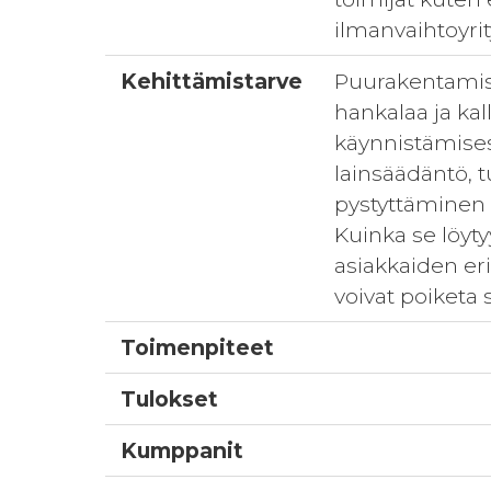
ilmanvaihtoyrit
Kehittämistarve
Puurakentamisen
hankalaa ja ka
käynnistämises
lainsäädäntö, 
pystyttäminen t
Kuinka se löyt
asiakkaiden eri
voivat poiketa 
Toimenpiteet
Tulokset
Kumppanit