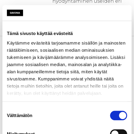
hyödyntäminen useiden eri
organisaatioiden kesken
Savilahden alueella niin
opetuksen kuin
tutkimuksenkin osalta.
Tämä sivusto käyttää evästeitä
Kehittämistarve
Kyseessä on kehittämishanke
Käytämme evästeitä tarjoamamme sisällön ja mainosten
joka on osa Savonian 3D-
räätälöimiseen, sosiaalisen median ominaisuuksien
tulostuslaboratorion
tukemiseen ja kävijämäärämme analysoimiseen. Lisäksi
investointihanketta (3DTIK).
jaamme sosiaalisen median, mainosalan ja analytiikka-
Investointihankkeessa
alan kumppaneillemme tietoja siitä, miten käytät
hankitaan laitteet, osaamisen
sivustoamme. Kumppanimme voivat yhdistää näitä
kehittämishankkeessa
tietoja muihin tietoihin, joita olet antanut heille tai joita on
otetaan ne käyttöön.
kerätty, kun olet käyttänyt heidän palvelujaan.
Yleisenä päämääränä on saada
Suostumuksen
Savilahden tulevalle
Välttämätön
valinta
kampukselle 3D-
tulostuskeskukseen modernit
Mieltymykset