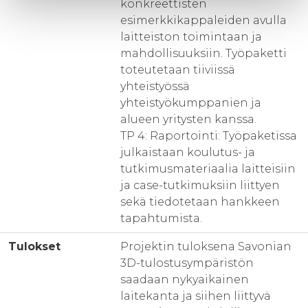
konkreettisten
esimerkkikappaleiden avulla
laitteiston toimintaan ja
mahdollisuuksiin. Työpaketti
toteutetaan tiiviissä
yhteistyössä
yhteistyökumppanien ja
alueen yritysten kanssa.
TP 4: Raportointi: Työpaketissa
julkaistaan koulutus- ja
tutkimusmateriaalia laitteisiin
ja case-tutkimuksiin liittyen
sekä tiedotetaan hankkeen
tapahtumista.
Tulokset
Projektin tuloksena Savonian
3D-tulostusympäristön
saadaan nykyaikainen
laitekanta ja siihen liittyvä