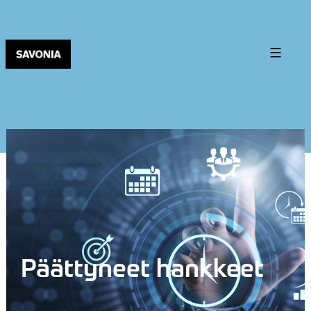
Päättyneet hankkeet