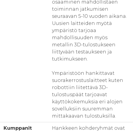
osaaminen mahdollistaen
toiminnan jatkumisen
seuraavan 5-10 vuoden aikana.
Uusien laitteiden myötä
ympäristö tarjoaa
mahdollisuuden myös
metallin 3D-tulostukseen
liittyvään testaukseen ja
tutkimukseen.
Ympäristöön hankittavat
suorakerrostuslaitteet kuten
robottiin liitettävä 3D-
tulostuspäät tarjoavat
käyttökokemuksia eri alojen
sovelluksiin suuremman
mittakaavan tulostuksilla.
Kumppanit
Hankkeen kohderyhmät ovat