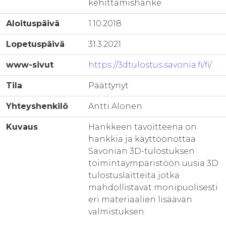
kehittämishanke
Aloituspäivä
1.10.2018
Lopetuspäivä
31.3.2021
www-sivut
https://3dtulostus.savonia.fi/fi/
Tila
Päättynyt
Yhteyshenkilö
Antti Alonen
Kuvaus
Hankkeen tavoitteena on
hankkia ja käyttöönottaa
Savonian 3D-tulostuksen
toimintaympäristöön uusia 3D
tulostuslaitteita jotka
mahdollistavat monipuolisesti
eri materiaalien lisäävän
valmistuksen.