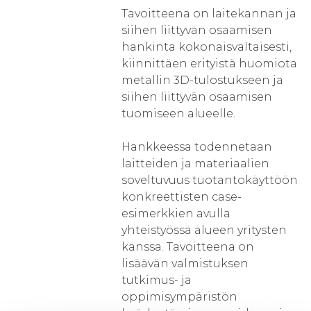
Tavoitteena on laitekannan ja
siihen liittyvän osaamisen
hankinta kokonaisvaltaisesti,
kiinnittäen erityistä huomiota
metallin 3D-tulostukseen ja
siihen liittyvän osaamisen
tuomiseen alueelle.
Hankkeessa todennetaan
laitteiden ja materiaalien
soveltuvuus tuotantokäyttöön
konkreettisten case-
esimerkkien avulla
yhteistyössä alueen yritysten
kanssa. Tavoitteena on
lisäävän valmistuksen
tutkimus- ja
oppimisympäristön