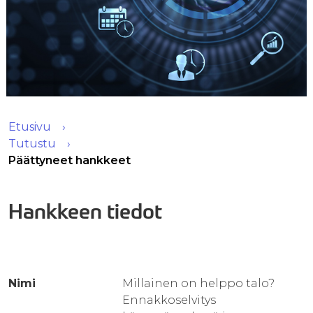
Etusivu
Tutustu
Päättyneet hankkeet
Hankkeen tiedot
Nimi
Millainen on helppo talo?
Ennakkoselvitys