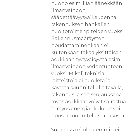
huono esim. liian äänekkään
ilmanvaihdon,
säädettäävyysvaikeuden tai
rakennuksen hankalien
huoltotoimenpiteiden vuoksi.
Rakennusmääräysten
noudattaminenkaan ei
kuitenkaan takaa yksittäisen
asukkaan tyytyväisyyttä esim.
ilmanvaihdon vedontunteen
vuoksi. Mikäli teknisiä
laitteistoja ei huolleta ja
käytetä suunnitellulla tavalla,
rakennus ja sen seurauksena
myös asukkaat voivat sairastua
ja myös energiankulutus voi
nousta suunnitellusta tasosta.
Suomessa ei ole aiemmin ei