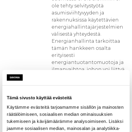
ole tehty selvitystyötä
asumisviihtyvyyden ja
rakennuksissa käytettävien
energiahallintajärjestelmien
välisestä yhteydestä.
Energianhallinta tarkoittaa
tämän hankkeen osalta
erityisesti
energiantuotantomuotoja ja
ilmanvaihtoa, johon voi liittyä
myös energian talteenotto.
Myöskään vanhojen
rakennusten, peruskorjattujen
ja uusien rakennusten välistä
Tämä sivusto käyttää evästeitä
vertailua ei ole tehty
Käytämme evästeitä tarjoamamme sisällön ja mainosten
rakennusten
räätälöimiseen, sosiaalisen median ominaisuuksien
energianhallinnan
tukemiseen ja kävijämäärämme analysoimiseen. Lisäksi
käytettävyyden näkökulmasta.
jaamme sosiaalisen median, mainosalan ja analytiikka-