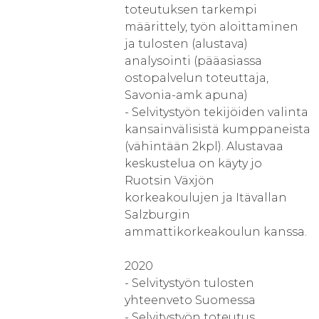
toteutuksen tarkempi
määrittely, työn aloittaminen
ja tulosten (alustava)
analysointi (pääasiassa
ostopalvelun toteuttaja,
Savonia-amk apuna)
- Selvitystyön tekijöiden valinta
kansainvälisistä kumppaneista
(vähintään 2kpl). Alustavaa
keskustelua on käyty jo
Ruotsin Växjön
korkeakoulujen ja Itävallan
Salzburgin
ammattikorkeakoulun kanssa.
2020
- Selvitystyön tulosten
yhteenveto Suomessa
- Selvitystyön toteutus