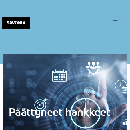
Päättyneet hankkeet