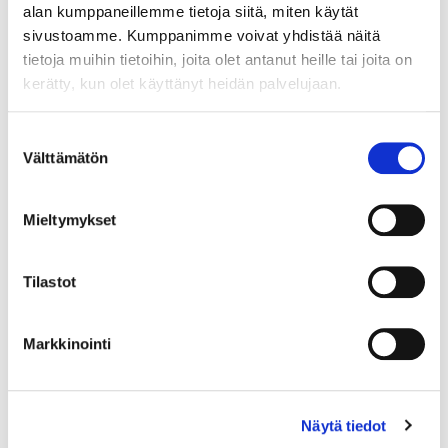
alan kumppaneillemme tietoja siitä, miten käytät
Rakennusalan toimintaan
sivustoamme. Kumppanimme voivat yhdistää näitä
liittyvien yritysten uusien
tietoja muihin tietoihin, joita olet antanut heille tai joita on
tuoteinnovaatioiden
kerätty, kun olet käyttänyt heidän palvelujaan.
synnyttämiseksi on tarpeen
kartoittaa asukkaiden
Suostumuksen
ajatuksia järjestelmistä, joita ei
Välttämätön
valinta
vielä ole kaupallisesti
saatavana. Esimerkiksi
sähköverkkoyhtiöillä on tarve
Mieltymykset
lisätä palveluita, joiden avulla
voidaan hallita etänä
Tilastot
sähköpattereilla
lämmitettävien rakennusten
lämmitystä. Tarve voi olla
Markkinointi
yhtenevä rakennusten
käyttäjien kanssa, mikäli
järjestelmien hintataso
Näytä tiedot
koetaan järkeväksi (esim.