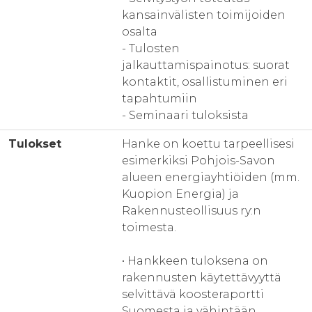
kansainvälisten toimijoiden
osalta
- Tulosten
jalkauttamispainotus: suorat
kontaktit, osallistuminen eri
tapahtumiin
- Seminaari tuloksista
Tulokset
Hanke on koettu tarpeellisesi
esimerkiksi Pohjois-Savon
alueen energiayhtiöiden (mm.
Kuopion Energia) ja
Rakennusteollisuus ry:n
toimesta.
• Hankkeen tuloksena on
rakennusten käytettävyyttä
selvittävä koosteraportti
Suomesta ja vähintään