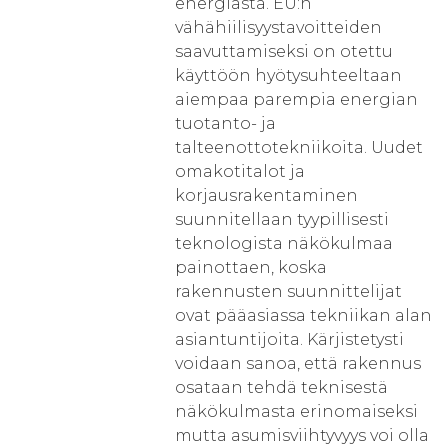
energiasta. EU:n
vähähiilisyystavoitteiden
saavuttamiseksi on otettu
käyttöön hyötysuhteeltaan
aiempaa parempia energian
tuotanto- ja
talteenottotekniikoita. Uudet
omakotitalot ja
korjausrakentaminen
suunnitellaan tyypillisesti
teknologista näkökulmaa
painottaen, koska
rakennusten suunnittelijat
ovat pääasiassa tekniikan alan
asiantuntijoita. Kärjistetysti
voidaan sanoa, että rakennus
osataan tehdä teknisestä
näkökulmasta erinomaiseksi
mutta asumisviihtyvyys voi olla