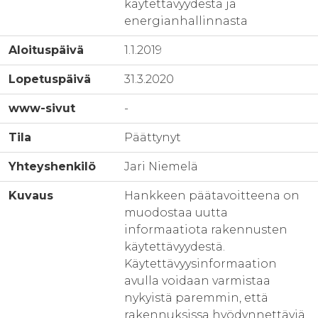
käytettävyydestä ja
energianhallinnasta
Aloituspäivä
1.1.2019
Lopetuspäivä
31.3.2020
www-sivut
-
Tila
Päättynyt
Yhteyshenkilö
Jari Niemelä
Kuvaus
Hankkeen päätavoitteena on
muodostaa uutta
informaatiota rakennusten
käytettävyydestä.
Käytettävyysinformaation
avulla voidaan varmistaa
nykyistä paremmin, että
rakennuksissa hyödynnettäviä