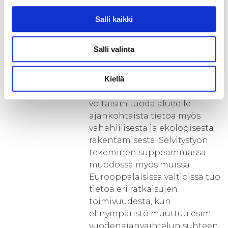
vapaa-ajan asuntojen
lämmitys).
Salli kaikki
Pohjois-Savon alueen energia-
Salli valinta
ja rakennusalan tutkimus-,
kehitys- ja innovaatiotoiminta
(TKI) kaipaa lisää kansainvälisiä
Kiellä
kumppaneita, joiden avulla
voitaisiin tuoda alueelle
ajankohtaista tietoa myös
vähähiilisestä ja ekologisesta
rakentamisesta. Selvitystyön
tekeminen suppeammassa
muodossa myös muissa
Eurooppalaisissa valtioissa tuo
tietoa eri ratkaisujen
toimivuudesta, kun
elinympäristö muuttuu esim.
vuodenajanvaihtelun suhteen.