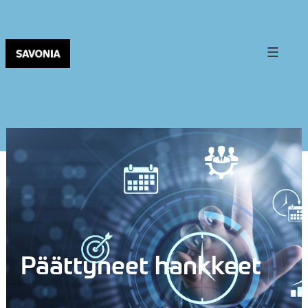
Päättyneet hankkeet