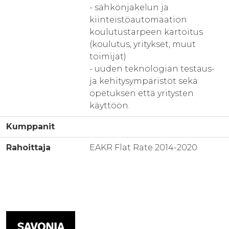
- sähkönjakelun ja
kiinteistöautomaation
koulutustarpeen kartoitus
(koulutus, yritykset, muut
toimijat)
- uuden teknologian testaus-
ja kehitysympäristöt sekä
opetuksen että yritysten
käyttöön.
Kumppanit
Rahoittaja
EAKR Flat Rate 2014-2020