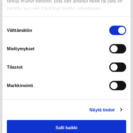
tietoja muihin tietoihin, joita olet antanut heille tai joita on
järjestelmien rakentamisesta
kerätty, kun olet käyttänyt heidän palvelujaan.
nykypäivän ja tulevaisuuden
koulutus-, oppimis- ja tki
Suostumuksen
tarpeisiin. Yhtenä tarpeena on
Välttämätön
valinta
myös rakentaa sähkönjakelun
järjestelmä, jossa on älykkään
sähköverkon ominaisuuksia ja
Mieltymykset
jolla voidaan testata ja koestaa
sähkönjakelun
Tilastot
huoltovarmuutta.
Savonia-ammattikorkeakoulu
Markkinointi
siirtää tekniikan koulutuksen
pois Opistotien kampukselta
Savilahden alueelle seuraavien
Näytä tiedot
vuosien aikana. Savilahteen
siirtyy myöhemmin myös
Savon ammattiopiston
Salli kaikki
sähkötekniikan opetus. Tästä