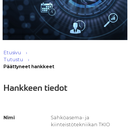
Etusivu
Tutustu
Päättyneet hankkeet
Hankkeen tiedot
Nimi
Sähköasema- ja
kiinteistötekniikan TKIO