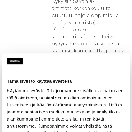
Nykyisin Savonia-
ammattikorkeakoululta
puuttuu laajoja oppimis- ja
kehitysympäristöjä.
Pienimuotoiset
laboratoriolaitteistot eivät
nykyisin muodosta sellaista
laajaa kokonaisuutta, jollaisia
nykyjärjestelmät oikeasti ovat,
ja mitä teollisuus ja
yhteiskunnan tekniset
rakenteet vaatisivat oppimis-
Tämä sivusto käyttää evästeitä
ja kehittämisympäristöiltä.
Käytämme evästeitä tarjoamamme sisällön ja mainosten
räätälöimiseen, sosiaalisen median ominaisuuksien
Tältä pohjalta on keskusteltu
tukemiseen ja kävijämäärämme analysoimiseen. Lisäksi
yhdessä paikallisen
jaamme sosiaalisen median, mainosalan ja analytiikka-
elinkeinoelämän sekä laite- ja
alan kumppaneillemme tietoja siitä, miten käytät
järjestelmätoimijoiden kanssa
sivustoamme. Kumppanimme voivat yhdistää näitä
riittävän laajan tai laajojen