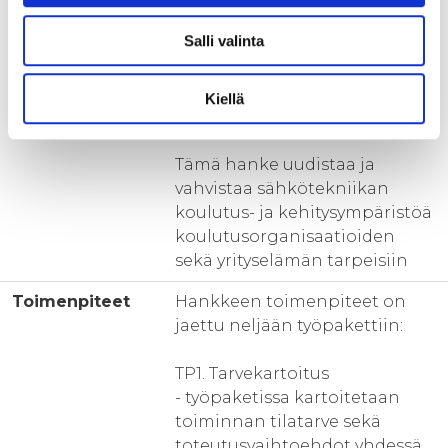
syystä hankkeessa pystytään
Salli valinta
selvittämään myös eri
koulutusasteiden vastaavien
järjestelmien tarve ja
Kiellä
yhteistyön mahdollisuudet.
Tämä hanke uudistaa ja
vahvistaa sähkötekniikan
koulutus- ja kehitysympäristöä
koulutusorganisaatioiden
sekä yrityselämän tarpeisiin
Toimenpiteet
Hankkeen toimenpiteet on
jaettu neljään työpakettiin:
TP1. Tarvekartoitus
- työpaketissa kartoitetaan
toiminnan tilatarve sekä
toteutusvaihtoehdot yhdessä