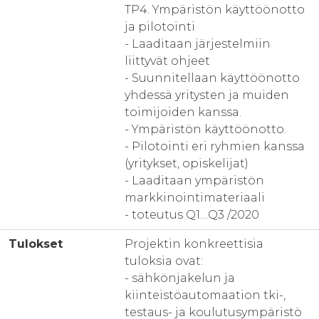
TP4. Ympäristön käyttöönotto
ja pilotointi
- Laaditaan järjestelmiin
liittyvät ohjeet
- Suunnitellaan käyttöönotto
yhdessä yritysten ja muiden
toimijoiden kanssa.
- Ympäristön käyttöönotto.
- Pilotointi eri ryhmien kanssa
(yritykset, opiskelijat)
- Laaditaan ympäristön
markkinointimateriaali
- toteutus Q1…Q3 /2020
Tulokset
Projektin konkreettisia
tuloksia ovat:
- sähkönjakelun ja
kiinteistöautomaation tki-,
testaus- ja koulutusympäristö