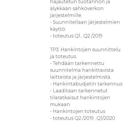
hajautetun tuotannon ja
älykkään sähköverkon
järjestelmille.
- Suunnitellaan järjestelmien
käyttö
- toteutus Q1…Q2 /2019
TP3. Hankintojen suunnittelu
ja toteutus
- Tehdään tarkennettu
suunnitelma hankittavista
laitteista ja järjestelmistä.
- Hankintabudjetin tarkennus
- Laaditaan tarkennetut
tilaratkaisut hankintojen
mukaan
- Hankintojen toteutus
- toteutus Q2 /2019 ..Q1/2020