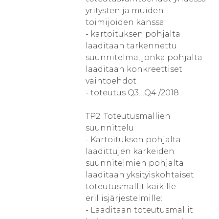
yritysten ja muiden
toimijoiden kanssa.
- kartoituksen pohjalta
laaditaan tarkennettu
suunnitelma, jonka pohjalta
laaditaan konkreettiset
vaihtoehdot.
- toteutus Q3…Q4 /2018
TP2. Toteutusmallien
suunnittelu
- Kartoituksen pohjalta
laadittujen karkeiden
suunnitelmien pohjalta
laaditaan yksityiskohtaiset
toteutusmallit kaikille
erillisjärjestelmille:
- Laaditaan toteutusmallit