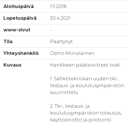
Aloituspäivä
1.9.2018
Lopetuspäivä
30.4.2021
www-sivut
-
Tila
Päättynyt
Yhteyshenkilö
Osmo Miinalainen
Kuvaus
Hankkeen päätavoitteet ovat:
1. Sähkötekniikan uuden tki-,
testaus- ja koulutusympäristön
suunnittelu
2. Tki-, testaus- ja
koulutusympäristön toteutus,
käyttöönotto ja pilotointi