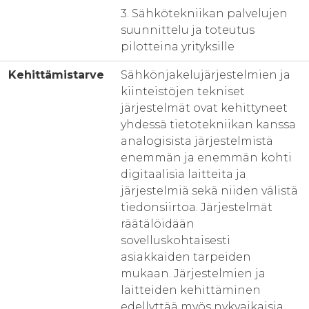
3. Sähkötekniikan palvelujen
suunnittelu ja toteutus
pilotteina yrityksille
Kehittämistarve
Sähkönjakelujärjestelmien ja
kiinteistöjen tekniset
järjestelmät ovat kehittyneet
yhdessä tietotekniikan kanssa
analogisista järjestelmistä
enemmän ja enemmän kohti
digitaalisia laitteita ja
järjestelmiä sekä niiden välistä
tiedonsiirtoa. Järjestelmät
räätälöidään
sovelluskohtaisesti
asiakkaiden tarpeiden
mukaan. Järjestelmien ja
laitteiden kehittäminen
edellyttää myös nykyaikaisia