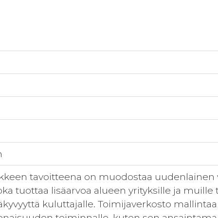
n
kkeen tavoitteena on muodostaa uudenlainen 
ka tuottaa lisäarvoa alueen yrityksille ja muille 
äkyvyyttä kuluttajalle. Toimijaverkosto mallint
aisuuden toiminnalle, kuten sen ansaintamallill