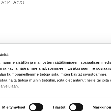
 2014-2020
teitä
mamme sisällön ja mainosten räätälöimiseen, sosiaalisen medi
n ja kävijämäärämme analysoimiseen. Lisäksi jaamme sosiaali
alan kumppaneillemme tietoja siitä, miten käytät sivustoamme.
näitä tietoja muihin tietoihin, joita olet antanut heille tai joita 
palvelujaan.
Mieltymykset
Tilastot
Markkinoin
© Savonia
Saavutettavuusseloste
Tietosuojaseloste