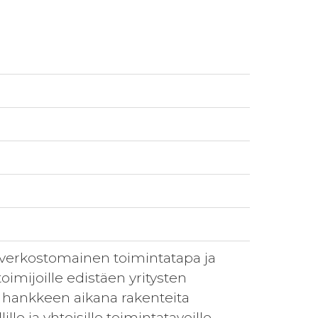
verkostomainen toimintatapa ja
toimijoille edistäen yritysten
aa hankkeen aikana rakenteita
e ja yhteisille toimintatavoille.