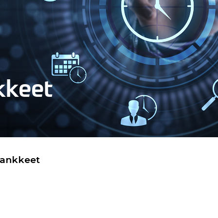
kkeet
hankkeet