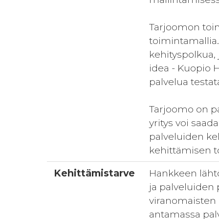
Tarjoomon toim
toimintamallia
kehityspolkua,
idea - Kuopio H
palvelua testa
Tarjoomo on pai
yritys voi saad
palveluiden ke
kehittämisen to
Kehittämistarve
Hankkeen lähtö
ja palveluiden
viranomaisten 
antamassa palv