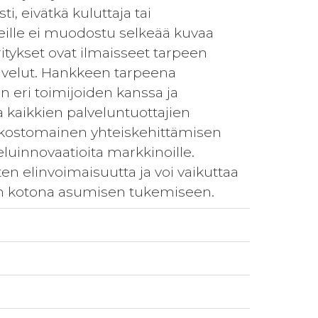
ti, eivätkä kuluttaja tai
 heille ei muodostu selkeää kuvaa
itykset ovat ilmaisseet tarpeen
alvelut. Hankkeen tarpeena
 eri toimijoiden kanssa ja
 kaikkien palveluntuottajien
erkostomainen yhteiskehittämisen
luinnovaatioita markkinoille.
en elinvoimaisuutta ja voi vaikuttaa
en kotona asumisen tukemiseen.