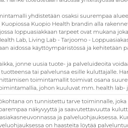
intamalli yhdistetään osaksi suurempaa alueel
. Kuopiossa Kuopio Health brandin alla rakennet
 jossa loppuasiakkaan tarpeet ovat mukana joka
ealth Lab, Living Lab - Tarjoomo - Loppuasiakas.
taan aidossa käyttöympäristössä ja kehitetään p
kka, jonne uusia tuote- ja palveluideoita voida
a tuotteensa tai palvelunsa esille kuluttajalle.
hittämisen toimintamallit toimivat osana suure
imintamallia, johon kuuluvat mm. health lab- ja
kohtana on tunnistettu tarve toiminnalle, joka 
 parempaa näkyvyyttä ja saavutettavuutta kulutt
asiakasneuvonnassa ja palveluohjauksessa. Ku
eluohjauksessa on haasteita löytää palveluntuot