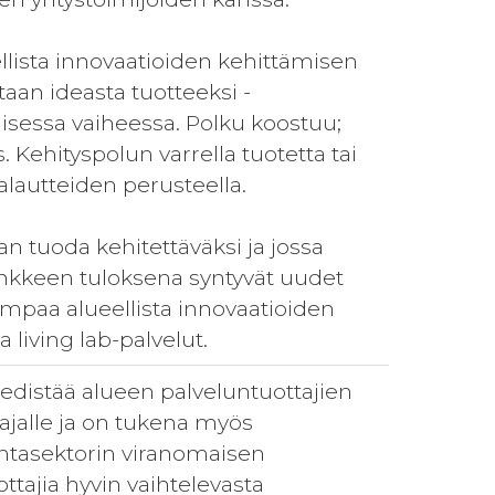
lista innovaatioiden kehittämisen
aan ideasta tuotteeksi -
isessa vaiheessa. Polku koostuu;
 Kehityspolun varrella tuotetta tai
alautteiden perusteella.
an tuoda kehitettäväksi ja jossa
 Hankkeen tuloksena syntyvät uudet
mpaa alueellista innovaatioiden
 living lab-palvelut.
edistää alueen palveluntuottajien
ajalle ja on tukena myös
ntasektorin viranomaisen
tajia hyvin vaihtelevasta