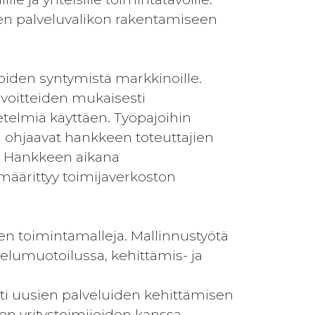
sen palveluvalikon rakentamiseen
oiden syntymistä markkinoille.
avoitteiden mukaisesti
telmiä käyttäen. Työpajoihin
a ohjaavat hankkeen toteuttajien
a. Hankkeen aikana
ö määrittyy toimijaverkoston
n toimintamalleja. Mallinnustyötä
elumuotoilussa, kehittämis- ja
ti uusien palveluiden kehittämisen
en yritystoimijoiden kanssa.