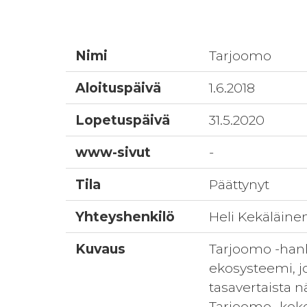
Nimi
Tarjoomo
Aloituspäivä
1.6.2018
Lopetuspäivä
31.5.2020
www-sivut
-
Tila
Päättynyt
Yhteyshenkilö
Heli Kekäläine
Kuvaus
Tarjoomo -han
ekosysteemi, jo
tasavertaista n
Tarjoomo -kokon