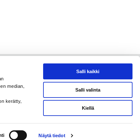
Salli kaikki
an
sen median,
Salli valinta
on kerätty,
Kiellä
ti
Näytä tiedot