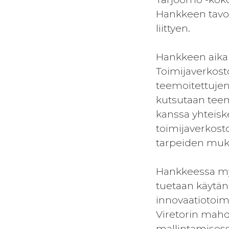
Hankkeen tavoi
liittyen.
Hankkeen aikan
Toimijaverkost
teemoitettujen
kutsutaan teem
kanssa yhteisk
toimijaverkosto
tarpeiden muka
Hankkeessa myö
tuetaan käytän
innovaatiotoi
Viretorin mahd
mallintamisess