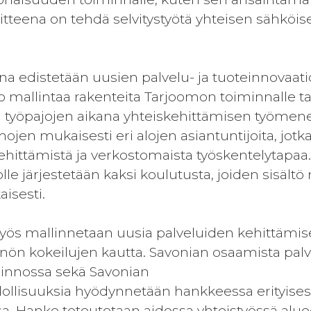
tteena on tehdä selvitystyötä yhteisen sähköi
a edistetään uusien palvelu- ja tuoteinnovaati
o mallintaa rakenteita Tarjoomon toiminnalle t
 työpajojen aikana yhteiskehittämisen työmene
ojen mukaisesti eri alojen asiantuntijoita, jotk
ehittämistä ja verkostomaista työskentelytapa
lle järjestetään kaksi koulutusta, joiden sisält
isesti.
s mallinnetaan uusia palveluiden kehittämise
nön kokeilujen kautta. Savonian osaamista palv
minnossa sekä Savonian
ollisuuksia hyödynnetään hankkeessa erityises
a. Hanke toteutetaan aidossa yhteistyössä alue