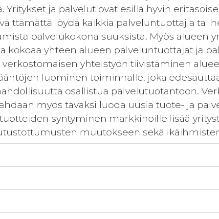
 Yritykset ja palvelut ovat esillä hyvin eritasoises
välttämättä löydä kaikkia palveluntuottajia tai
tamista palvelukokonaisuuksista. Myös alueen yr
oka kokoaa yhteen alueen palveluntuottajat ja p
erkostomaisen yhteistyön tiivistäminen alueen
sääntöjen luominen toiminnalle, joka edesauttaa
mahdollisuutta osallistua palvelutuotantoon. V
ähdään myös tavaksi luoda uusia tuote- ja palve
uotteiden syntyminen markkinoille lisää yrityst
ulutustottumusten muutokseen sekä ikäihmist