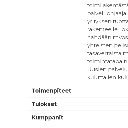
toimijakentästä.
palveluohjaaja 
yrityksen tuot
rakenteelle, j
nähdään myös v
yhteisten peli
tasavertaista 
toimintatapa n
Uusien palvelut
kuluttajien k
Toimenpiteet
Tulokset
Kumppanit