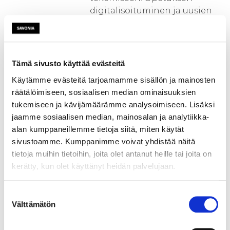
digitalisoituminen ja uusien
oppimisympäristöjen
kehittämien on iso haaste,
muttase tuo ison
mahdollisuuden mm.
Tämä sivusto käyttää evästeitä
koulutusvientiin.
Käytämme evästeitä tarjoamamme sisällön ja mainosten
räätälöimiseen, sosiaalisen median ominaisuuksien
Virtuaalisilla
tukemiseen ja kävijämäärämme analysoimiseen. Lisäksi
oppimisympäristöillä
jaamme sosiaalisen median, mainosalan ja analytiikka-
parannetaan työelämässä
alan kumppaneillemme tietoja siitä, miten käytät
olevien henkilöiden osaamista
sivustoamme. Kumppanimme voivat yhdistää näitä
ja sopeutumiskykyä
tietoja muihin tietoihin, joita olet antanut heille tai joita on
nopeasti muuttuviin
kerätty, kun olet käyttänyt heidän palvelujaan.
osaamistarpeisiin sekä
pyritään parantamaan
Suostumuksen
koulutuksen laatua ja
Välttämätön
valinta
osuvuutta. Näiden
virtuaalisten