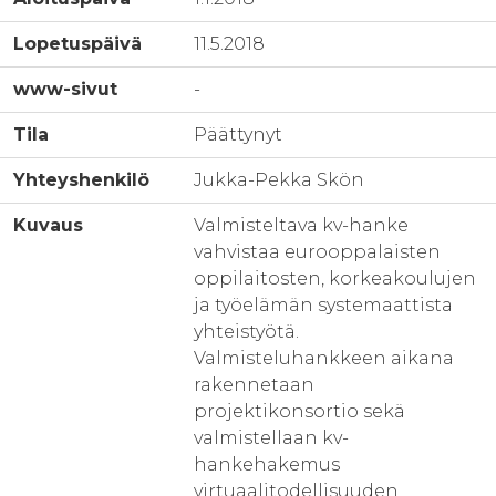
Lopetuspäivä
11.5.2018
www-sivut
-
Tila
Päättynyt
Yhteyshenkilö
Jukka-Pekka Skön
Kuvaus
Valmisteltava kv-hanke
vahvistaa eurooppalaisten
oppilaitosten, korkeakoulujen
ja työelämän systemaattista
yhteistyötä.
Valmisteluhankkeen aikana
rakennetaan
projektikonsortio sekä
valmistellaan kv-
hankehakemus
virtuaalitodellisuuden