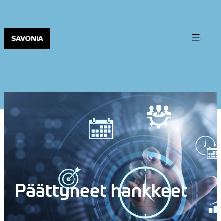
Päättyneet hankkeet