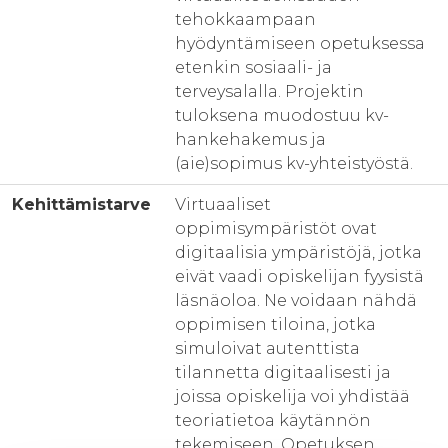
tehokkaampaan
hyödyntämiseen opetuksessa
etenkin sosiaali- ja
terveysalalla. Projektin
tuloksena muodostuu kv-
hankehakemus ja
(aie)sopimus kv-yhteistyöstä.
Kehittämistarve
Virtuaaliset
oppimisympäristöt ovat
digitaalisia ympäristöjä, jotka
eivät vaadi opiskelijan fyysistä
läsnäoloa. Ne voidaan nähdä
oppimisen tiloina, jotka
simuloivat autenttista
tilannetta digitaalisesti ja
joissa opiskelija voi yhdistää
teoriatietoa käytännön
tekemiseen. Opetuksen