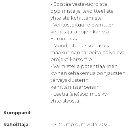
- Edistää vastavuoroista
oppimista ja tavoitteelista
yhteistä kehittämistä
- Verkostoitua relevanttien
kehittäjätahojen kanssa
Euroopassa
- Muodostaa uskottava ja
maakunnan tarpeita palveleva
projektikorsortio
- Valmistella potentiaalinen
kv-hankehakemus pohjautuen
terveysklusterin
kehittämistarpeisiin
- Laatia (aie)sopimus kv-
yhteistyöstä
Kumppanit
Rahoittaja
ESR lump sum 2014-2020