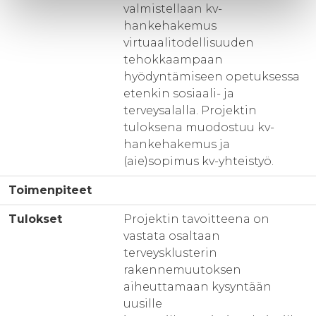
valmistellaan kv-
hankehakemus
virtuaalitodellisuuden
tehokkaampaan
hyödyntämiseen opetuksessa
etenkin sosiaali- ja
terveysalalla. Projektin
tuloksena muodostuu kv-
hankehakemus ja
(aie)sopimus kv-yhteistyö.
Toimenpiteet
Tulokset
Projektin tavoitteena on
vastata osaltaan
terveysklusterin
rakennemuutoksen
aiheuttamaan kysyntään
uusille