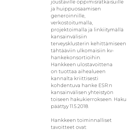
joustaville oppimisratkaisuille
ja huippuosaamisen
generoinnille,
verkostoitumalla,
projektoimalla ja linkiitymällä
kansainvälisiin
terveysklusterin kehittämiseen
tähtääviin ulkomaisiin kv-
hankekonsortioihin.
Hankkeen ulostavoittena
on tuottaa aihealueen
kannalta kriittisesti
kohdentuva hanke ESR:n
kansainvälisen yhteistyön
toiseen hakukierrokseen. Haku
päättyy 11.5.2018.
Hankkeen toiminnalliset
tavoitteet ovat: