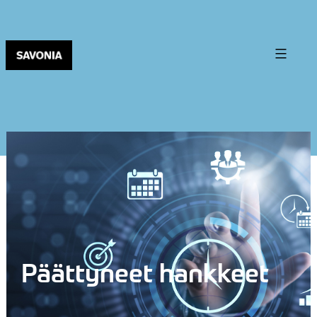
Päättyneet hankkeet