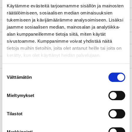
korkeakouluissa
Käytämme evästeitä tarjoamamme sisällön ja mainosten
räätälöimiseen, sosiaalisen median ominaisuuksien
Aloituspäivä
1.2.2018
tukemiseen ja kävijämäärämme analysoimiseen. Lisäksi
Lopetuspäivä
31.7.2021
jaamme sosiaalisen median, mainosalan ja analytiikka-
alan kumppaneillemme tietoja siitä, miten käytät
www-sivut
http://www.kivako.fi/
sivustoamme. Kumppanimme voivat yhdistää näitä
tietoja muihin tietoihin, joita olet antanut heille tai joita on
Tila
Päättynyt
kerätty, kun olet käyttänyt heidän palvelujaan.
Yhteyshenkilö
Satu Huusari
Suostumuksen
Kuvaus
Hankkeessa kehitetään
Välttämätön
valinta
korkeakoulujen vieraiden
kielten opintopolkutarjontaa
yhdistelemällä ja uutta
Mieltymykset
kehittämällä sekä
valtakunnallisena että
Tilastot
alueellisena yhteistyönä.
Tarjonta koostuu
digipedagogiikan mukaisesti
Markkinointi