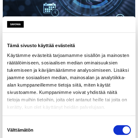
Tämä sivusto käyttää evästeitä
Käytämme evästeitä tarjoamamme sisällön ja mainosten
Etusivu
räätälöimiseen, sosiaalisen median ominaisuuksien
Tutustu
tukemiseen ja kävijämäärämme analysoimiseen. Lisäksi
Käynnissä olevat hankkeet
jaamme sosiaalisen median, mainosalan ja analytiikka-
alan kumppaneillemme tietoja siitä, miten käytät
Hankkeen tiedot
sivustoamme. Kumppanimme voivat yhdistää näitä
tietoja muihin tietoihin, joita olet antanut heille tai joita on
kerätty, kun olet käyttänyt heidän palvelujaan.
Suostumuksen
Nimi
Training for early-stage
Välttämätön
valinta
researchers on Evidence-