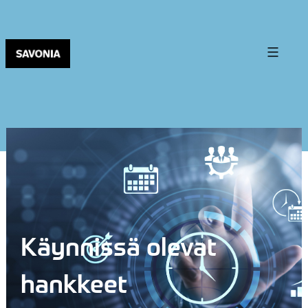
Käynnissä olevat
hankkeet