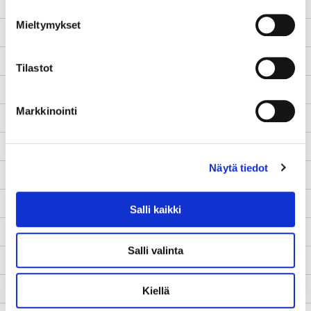
Informed Policymaking
Mieltymykset
Aloituspäivä
1.9.2025
Lopetuspäivä
29.2.2028
Tilastot
www-sivut
-
Markkinointi
Tila
Käynnissä
Yhteyshenkilö
Maria Luojus
Näytä tiedot
Kuvaus
Kehittämistarve
Salli kaikki
Toimenpiteet
Salli valinta
Tulokset
Kumppanit
Kiellä