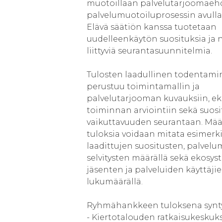
muotoillaan palvelutarjoomaeh
palvelumuotoiluprosessin avulla
Elävä säätiön kanssa tuotetaan
uudelleenkäytön suosituksia ja n
liittyviä seurantasuunnitelmia.
Tulosten laadullinen todentam
perustuu toimintamallin ja
palvelutarjooman kuvauksiin, e
toiminnan arviointiin sekä suos
vaikuttavuuden seurantaan. Määr
tuloksia voidaan mitata esimerki
laadittujen suositusten, palvelum
selvitysten määrällä sekä ekosy
jäsenten ja palveluiden käyttäji
lukumäärällä.
Ryhmähankkeen tuloksena synty
- Kiertotalouden ratkaisukeskuk