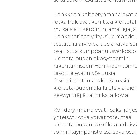
Hankkeen kohderyhmänä ovat pk
jotka haluavat kehittää kiertot
mukaisia liiketoimintamalleja ja 
Hanke tarjoaa yrityksille mahdo
testata ja arvioida uusia ratkaisu
osallistua kumppanuusverkosto
kiertotalouden ekosysteemin
rakentamiseen. Hankkeen toime
tavoittelevat myös uusia
liiketoimintamahdollisuuksia
kiertotalouden alalla etsiviä pien
kevytyrittäjiä tai niiksi aikovia.
Kohderyhmänä ovat lisäksi järjes
yhteisöt, jotka voivat toteuttaa
kiertotalouden kokeiluja aidoiss
toimintaympäristöissä sekä osal