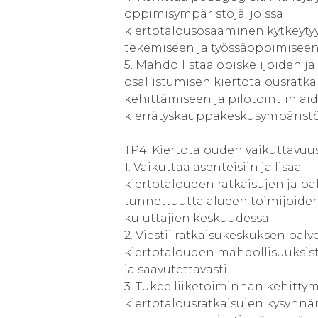
oppimisympäristöjä, joissa
kiertotalousosaaminen kytkeyty
tekemiseen ja työssäoppimiseen
5. Mahdollistaa opiskelijoiden ja
osallistumisen kiertotalousratka
kehittämiseen ja pilotointiin ai
kierrätyskauppakeskusympäristö
TP4: Kiertotalouden vaikuttavuus
1. Vaikuttaa asenteisiin ja lisää
kiertotalouden ratkaisujen ja pa
tunnettuutta alueen toimijoiden
kuluttajien keskuudessa.
2. Viestii ratkaisukeskuksen palve
kiertotalouden mahdollisuuksist
ja saavutettavasti.
3. Tukee liiketoiminnan kehittym
kiertotalousratkaisujen kysynnä