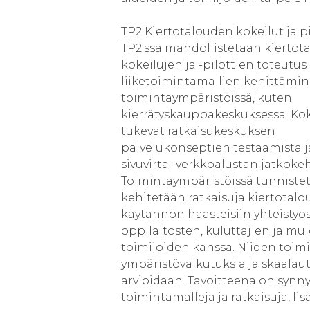
TP2 Kiertotalouden kokeilut ja pi
TP2:ssa mahdollistetaan kiertot
kokeilujen ja -pilottien toteutus
liiketoimintamallien kehittämin
toimintaympäristöissä, kuten
kierrätyskauppakeskuksessa. Kok
tukevat ratkaisukeskuksen
palvelukonseptien testaamista 
sivuvirta -verkkoalustan jatkoke
Toimintaympäristöissä tunnistet
kehitetään ratkaisuja kiertotal
käytännön haasteisiin yhteistyöss
oppilaitosten, kuluttajien ja mu
toimijoiden kanssa. Niiden toimi
ympäristövaikutuksia ja skaalau
arvioidaan. Tavoitteena on synny
toimintamalleja ja ratkaisuja, lis