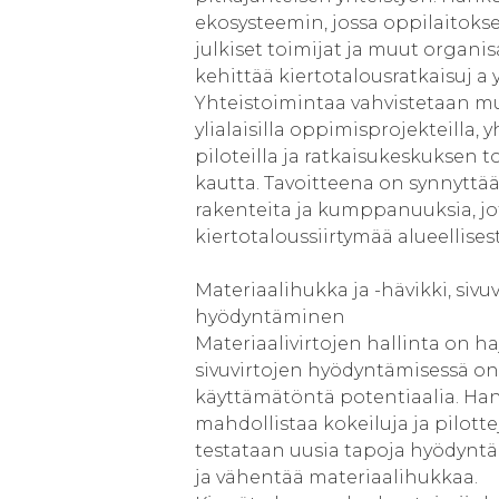
ekosysteemin, jossa oppilaitokset,
julkiset toimijat ja muut organis
kehittää kiertotalousratkaisuj a 
Yhteistoimintaa vahvistetaan 
ylialaisilla oppimisprojekteilla, y
piloteilla ja ratkaisukeskuksen 
kautta. Tavoitteena on synnyttää
rakenteita ja kumppanuuksia, jo
kiertotaloussiirtymää alueellisest
Materiaalihukka ja -hävikki, sivu
hyödyntäminen
Materiaalivirtojen hallinta on ha
sivuvirtojen hyödyntämisessä on
käyttämätöntä potentiaalia. Ha
mahdollistaa kokeiluja ja pilottej
testataan uusia tapoja hyödyntää
ja vähentää materiaalihukkaa.