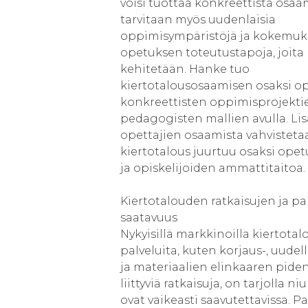
voisi tuottaa konkreettista osaa
tarvitaan myös uudenlaisia
oppimisympäristöjä ja kokemuks
opetuksen toteutustapoja, joit
kehitetään. Hanke tuo
kiertotalousosaamisen osaksi o
konkreettisten oppimisprojektie
pedagogisten mallien avulla. Lis
opettajien osaamista vahvistetaa
kiertotalous juurtuu osaksi ope
ja opiskelijoiden ammattitaitoa.
Kiertotalouden ratkaisujen ja pa
saatavuus
Nykyisillä markkinoilla kiertotal
palveluita, kuten korjaus-, uudel
ja materiaalien elinkaaren pid
liittyviä ratkaisuja, on tarjolla ni
ovat vaikeasti saavutettavissa. P