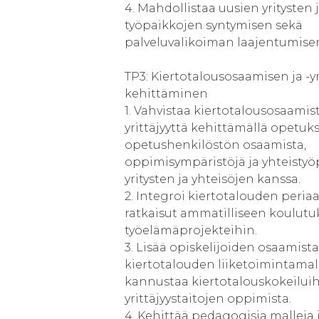
4. Mahdollistaa uusien yritysten 
työpaikkojen syntymisen sekä
palveluvalikoiman laajentumisen
TP3: Kiertotalousosaamisen ja -y
kehittäminen
1. Vahvistaa kiertotalousosaamist
yrittäjyyttä kehittämällä opetuks
opetushenkilöstön osaamista,
oppimisympäristöjä ja yhteistyö
yritysten ja yhteisöjen kanssa.
2. Integroi kiertotalouden periaa
ratkaisut ammatilliseen koulutu
työelämäprojekteihin.
3. Lisää opiskelijoiden osaamista
kiertotalouden liiketoimintamall
kannustaa kiertotalouskokeilui
yrittäjyystaitojen oppimista.
4. Kehittää pedagogisia malleja 