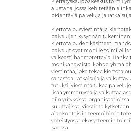
Kierrätyskauppakeskus toimii y
alustana, jossa kehitetään elink
pidentäviä palveluja ja ratkaisuja
Kiertotalousviestintä ja kiertot
palvelujen kysynnän tukeminen
Kiertotalouden käsitteet, mahdol
palvelut ovat monille toimijoille v
vaikeasti hahmotettavia. Hanke 
monikanavaista, kohderyhmäläh
viestintää, joka tekee kiertotal
sanastoa, ratkaisuja ja vaikuttav
tutuksi. Viestintä tukee palveluj
lisää ymmärrystä ja vaikuttaa ase
niin yrityksissä, organisaatioissa
kuluttajissa. Viestintä kytketään
ajankohtaisiin teemoihin ja tot
yhteistyössä ekosysteemin toimi
kanssa.