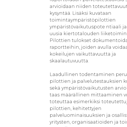
arvioidaan niiden toteutettavuut
kysyntää. Lisäksi kuvataan
toimintaympäristöpilottien
ympäristövaikutuspote ntiaali j
uusia kiertotalouden liiketoimin
Pilottien tulokset dokumentoid
raportteihin, joiden avulla voida
kokeilujen vaikuttavuutta ja
skaalautuvuutta.
Laadullinen todentaminen peru
pilottien ja palvelutestauksien 
sekä ympäristövaikutusten arvioi
taas määrällinen mittaaminen 
toteuttaa esimerkiksi toteutettu
pilottien, kehitettyjen
palveluominaisuuksien ja osalli
yritysten, organisaatioiden ja to