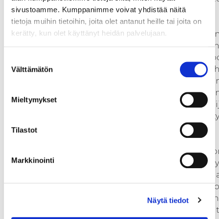
sivustoamme. Kumppanimme voivat yhdistää näitä
ekosysteemin toimintakykyä ja
tietoja muihin tietoihin, joita olet antanut heille tai joita on
vaikuttavuutta. Ekosysteemin
kerätty, kun olet käyttänyt heidän palvelujaan.
kehittämisessä keskitytään jäse
yhteiseen suuntaan, tavoitteisiin
arvolupaukseen. Työkaluina hy
Suostumuksen
mm. Savonian ja Sakkyn JOPPI
Välttämätön
valinta
kokemuksia sekä Valtiokonttori
ekosysteemeissä -mallia. Koordi
Mieltymykset
verkoston järjestäytymistä, toim
roolien selkeyttämistä ja yhteist
rakenteiden muotoilua.
Tilastot
1.2 Ratkaisukeskuksen palveluk
Markkinointi
kehittäminenKehitetään sidosr
palvelutarpeen selvityksen pohj
palvelutarjooma, joka vastaa ek
jäsenten tarpeita ja maakunnan
Näytä tiedot
toimijoiden kiertotaloushaasteit