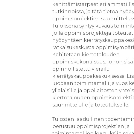
kehittämistarpeet eri ammatillis
tutkinnoissa, ja tätä tietoa hyö
oppimisprojektien suunnittelus
Tuloksena syntyy kuvaus toimint
jolla oppimisprojekteja toteute
hyödyntäen kierrätyskauppakesk
ratkaisukeskusta oppimisympäri
Kehitetään kiertotalouden
oppimiskokonaisuus, johon sisäl
opinnollistettu vierailu
kierrätyskauppakeskuk sessa. Lis
luodaan toimintamalli ja vuosike
ylialaisille ja oppilaitosten yhteis
kiertotalouden oppimisprojekti
suunnittelulle ja toteutukselle.
Tulosten laadullinen todentam
perustuu oppimisprojektien ja
toimintamallien kuvauksiin sek