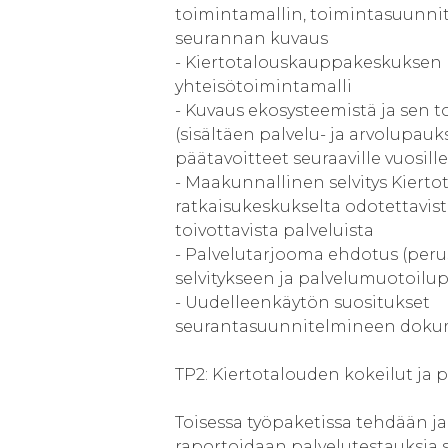
toimintamallin, toimintasuunni
seurannan kuvaus
- Kiertotalouskauppakeskuksen
yhteisötoimintamalli
- Kuvaus ekosysteemistä ja sen 
(sisältäen palvelu- ja arvolupauks
päätavoitteet seuraaville vuosille
- Maakunnallinen selvitys Kiert
ratkaisukeskukselta odotettavist
toivottavista palveluista
- Palvelutarjooma ehdotus (per
selvitykseen ja palvelumuotoilup
- Uudelleenkäytön suositukset
seurantasuunnitelmineen doku
TP2: Kiertotalouden kokeilut ja pi
Toisessa työpaketissa tehdään ja
raportoidaan palvelutestauksia 