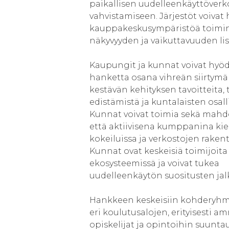
paikallisen uudelleenkäyttöver
vahvistamiseen. Järjestöt voivat
kauppakeskusympäristöä toimi
näkyvyyden ja vaikuttavuuden li
Kaupungit ja kunnat voivat hyö
hanketta osana vihreän siirtymä
kestävän kehityksen tavoitteita, 
edistämistä ja kuntalaisten osall
Kunnat voivat toimia sekä mahdo
että aktiivisena kumppanina ki
kokeiluissa ja verkostojen raken
Kunnat ovat keskeisiä toimijoita
ekosysteemissä ja voivat tukea
uudelleenkäytön suositusten jal
Hankkeen keskeisiin kohderyhm
eri koulutusalojen, erityisesti am
opiskelijat ja opintoihin suunta