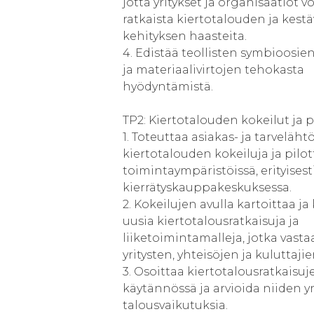
jotta yritykset ja organisaatiot v
ratkaista kiertotalouden ja kest
kehityksen haasteita.
4. Edistää teollisten symbioosie
ja materiaalivirtojen tehokasta
hyödyntämistä.
TP2: Kiertotalouden kokeilut ja pi
1. Toteuttaa asiakas- ja tarvelähtö
kiertotalouden kokeiluja ja pilott
toimintaympäristöissä, erityisest
kierrätyskauppakeskuksessa.
2. Kokeilujen avulla kartoittaa ja
uusia kiertotalousratkaisuja ja
liiketoimintamalleja, jotka vasta
yritysten, yhteisöjen ja kuluttajie
3. Osoittaa kiertotalousratkaisu
käytännössä ja arvioida niiden y
talousvaikutuksia.