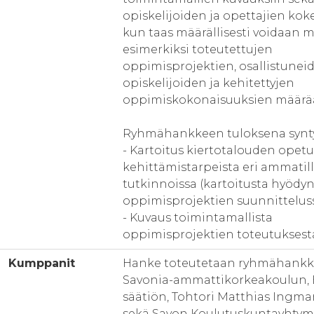
opiskelijoiden ja opettajien kok
kun taas määrällisesti voidaan m
esimerkiksi toteutettujen
oppimisprojektien, osallistunei
opiskelijoiden ja kehitettyjen
oppimiskokonaisuuksien määrä
Ryhmähankkeen tuloksena synty
- Kartoitus kiertotalouden opetu
kehittämistarpeista eri ammatill
tutkinnoissa (kartoitusta hyöd
oppimisprojektien suunnittelus
- Kuvaus toimintamallista
oppimisprojektien toteutuksest
Kumppanit
Hanke toteutetaan ryhmähank
Savonia-ammattikorkeakoulun, 
säätiön, Tohtori Matthias Ingma
sekä Savon Koulutuskuntayhtym