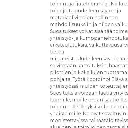
toimintaa (jätehierarkia). Niillä 
toimijoita uudelleenkäytön ja
materiaalivirtojen hallinnan
mahdollisuuksiin ja niiden vaik
Suositukset voivat sisältää toim
yhteistyö- ja kumppaniehdotuks
aikataulutuksia, vaikuttavuusarvi
tietoa
mittareista.Uudelleenkäyttömah
selvitetään kartoituksin, haastat
pilottien ja kokeilujen tuottam
pohjalta. Työtä koordinoi Elävä s
yhteistyössä muiden toteuttajie
Suosituksia voidaan laatia yrityksi
kunnille, muille organisaatioille,
toiminnallisille yksiköille tai nä
yhdistelmille. Ne ovat soveltuvin
monistettavissa tai räätälöitäviss
alueiden ja toimijoiden tarpeisii