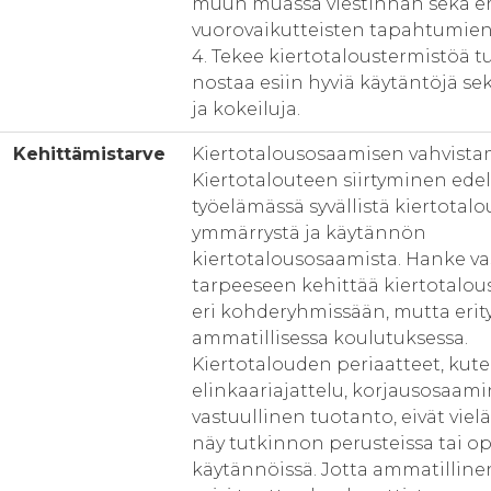
muun muassa viestinnän sekä er
vuorovaikutteisten tapahtumien 
4. Tekee kiertotaloustermistöä tu
nostaa esiin hyviä käytäntöjä sek
ja kokeiluja.
Kehittämistarve
Kiertotalousosaamisen vahvist
Kiertotalouteen siirtyminen edel
työelämässä syvällistä kiertotal
ymmärrystä ja käytännön
kiertotalousosaamista. Hanke va
tarpeeseen kehittää kiertotalo
eri kohderyhmissään, mutta erity
ammatillisessa koulutuksessa.
Kiertotalouden periaatteet, kut
elinkaariajattelu, korjausosaami
vastuullinen tuotanto, eivät vielä 
näy tutkinnon perusteissa tai o
käytännöissä. Jotta ammatilline