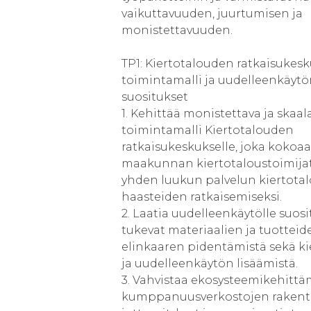
vaikuttavuuden, juurtumisen ja
monistettavuuden.
TP1: Kiertotalouden ratkaisukes
toimintamalli ja uudelleenkäyt
suositukset
1. Kehittää monistettava ja skaa
toimintamalli Kiertotalouden
ratkaisukeskukselle, joka kokoa
maakunnan kiertotaloustoimijat 
yhden luukun palvelun kiertotal
haasteiden ratkaisemiseksi.
2. Laatia uudelleenkäytölle suosi
tukevat materiaalien ja tuotteid
elinkaaren pidentämistä sekä ki
ja uudelleenkäytön lisäämistä.
3. Vahvistaa ekosysteemikehittäm
kumppanuusverkostojen rakent