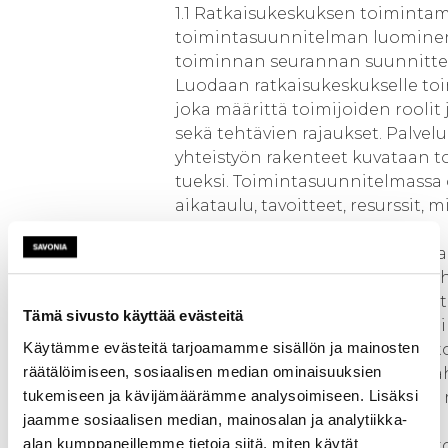
1.1 Ratkaisukeskuksen toimintama
toimintasuunnitelman luomine
toiminnan seurannan suunnitte
Luodaan ratkaisukeskukselle toi
joka määrittä toimijoiden roolit 
sekä tehtävien rajaukset. Palvelu
yhteistyön rakenteet kuvataan 
tueksi. Toimintasuunnitelmassa
aikataulu, tavoitteet, resurssit, mi
tehtävien jako sekä toimijoiden
erityisasiantuntijuuden tunnist
Seuranta perustuu suunniteltui
toimenpiteisiin, joilla on vastuu
Tämä sivusto käyttää evästeitä
mittarit. Seurannan ja koordino
Käytämme evästeitä tarjoamamme sisällön ja mainosten
päävastuu on Savonialla. Muut t
räätälöimiseen, sosiaalisen median ominaisuuksien
osallistuvat aktiivisesti omien 
tukemiseen ja kävijämäärämme analysoimiseen. Lisäksi
mukaan. Mukaan otetaan myös 
jaamme sosiaalisen median, mainosalan ja analytiikka-
ekosysteemin jäseniä.
alan kumppaneillemme tietoja siitä, miten käytät
TP1:ssä vahvistetaan bio- ja kier