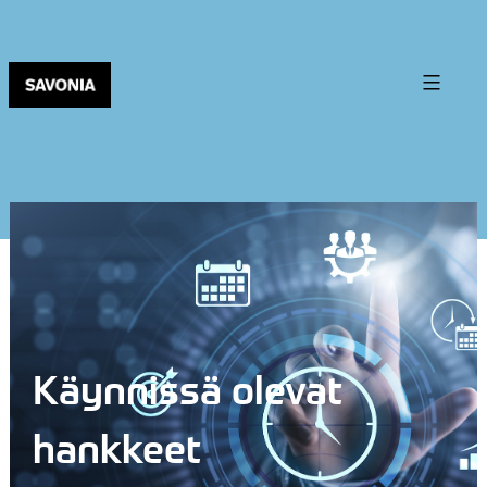
Käynnissä olevat
hankkeet