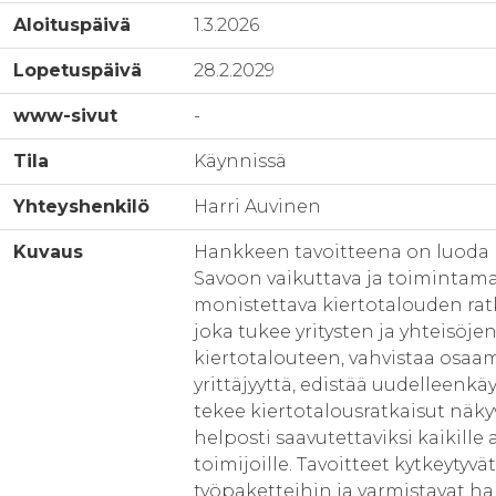
Aloituspäivä
1.3.2026
Lopetuspäivä
28.2.2029
www-sivut
-
Tila
Käynnissä
Yhteyshenkilö
Harri Auvinen
Kuvaus
Hankkeen tavoitteena on luoda 
Savoon vaikuttava ja toimintama
monistettava kiertotalouden rat
joka tukee yritysten ja yhteisöje
kiertotalouteen, vahvistaa osaam
yrittäjyyttä, edistää uudelleenkä
tekee kiertotalousratkaisut näkyv
helposti saavutettaviksi kaikille
toimijoille. Tavoitteet kytkeytyvät t
työpaketteihin ja varmistavat 