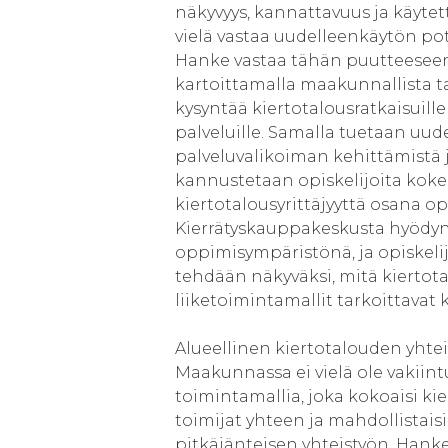
näkyvyys, kannattavuus ja käytett
vielä vastaa uudelleenkäytön pot
Hanke vastaa tähän puutteesee
kartoittamalla maakunnallista ta
kysyntää kiertotalousratkaisuille 
palveluille. Samalla tuetaan uud
palveluvalikoiman kehittämistä 
kannustetaan opiskelijoita kok
kiertotalousyrittäjyyttä osana o
Kierrätyskauppakeskusta hyödy
oppimisympäristönä, ja opiskelij
tehdään näkyväksi, mitä kiertot
liiketoimintamallit tarkoittavat
Alueellinen kiertotalouden yhte
Maakunnassa ei vielä ole vakiin
toimintamallia, joka kokoaisi ki
toimijat yhteen ja mahdollistaisi
pitkäjänteisen yhteistyön. Hank