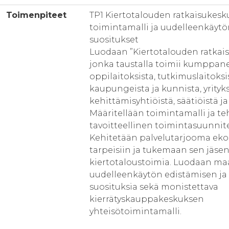
Toimenpiteet
TP1 Kiertotalouden ratkaisukes
toimintamalli ja uudelleenkäyt
suositukset
Luodaan ”Kiertotalouden ratkais
jonka taustalla toimii kumppane
oppilaitoksista, tutkimuslaitoksi
kaupungeista ja kunnista, yrityks
kehittämisyhtiöistä, säätiöistä ja 
Määritellään toimintamalli ja t
tavoitteellinen toimintasuunnit
Kehitetään palvelutarjooma ek
tarpeisiin ja tukemaan sen jäse
kiertotaloustoimia. Luodaan m
uudelleenkäytön edistämisen ja
suosituksia sekä monistettava
kierrätyskauppakeskuksen
yhteisötoimintamalli.