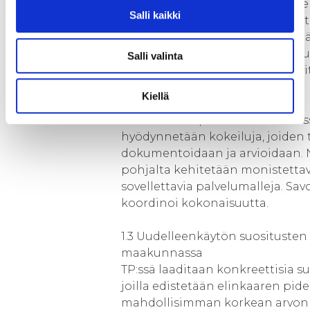
muotoillaan ja tuotteistetaan se
Salli kaikki
kokonaisuudeksi. Ne voivat olla 
konsultointia, toimijoiden törmä
kiertotalousprojektien muotoilu
Salli valinta
oppimisprojekteja.Tarpeita selv
kyselyillä, haastatteluilla ja
Kiellä
yhteiskehittämisen keinoin.
Palvelukonseptien kehittämises
hyödynnetään kokeiluja, joiden 
dokumentoidaan ja arvioidaan.
pohjalta kehitetään monistettav
sovellettavia palvelumalleja. Sav
koordinoi kokonaisuutta.
1.3 Uudelleenkäytön suositusten
maakunnassa
TP:ssä laaditaan konkreettisia su
joilla edistetään elinkaaren pid
mahdollisimman korkean arvon s