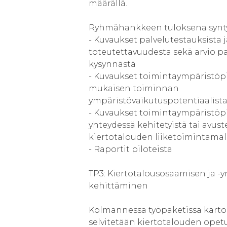
määrällä.
Ryhmähankkeen tuloksena synty
- Kuvaukset palvelutestauksista 
toteutettavuudesta sekä arvio p
kysynnästä
- Kuvaukset toimintaympäristöpi
mukaisen toiminnan
ympäristövaikutuspotentiaalist
- Kuvaukset toimintaympäristöpi
yhteydessä kehitetyistä tai avust
kiertotalouden liiketoimintamal
- Raportit piloteista
TP3: Kiertotalousosaamisen ja -y
kehittäminen
Kolmannessa työpaketissa kartoi
selvitetään kiertotalouden opet