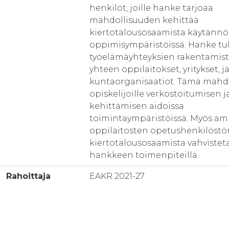
henkilöt, joille hanke tarjoaa
mahdollisuuden kehittää
kiertotalousosaamista käytännö
oppimisympäristöissä. Hanke t
työelämäyhteyksien rakentamist
yhteen oppilaitokset, yritykset, jä
kuntaorganisaatiot. Tämä mahdo
opiskelijoille verkostoitumisen 
kehittämisen aidoissa
toimintaympäristöissä. Myös am
oppilaitosten opetushenkilöstö
kiertotalousosaamista vahvistet
hankkeen toimenpiteillä.
Rahoittaja
EAKR 2021-27