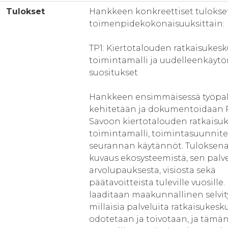
Tulokset
Hankkeen konkreettiset tulokse
toimenpidekokonaisuuksittain:
TP1: Kiertotalouden ratkaisukes
toimintamalli ja uudelleenkäyt
suositukset
Hankkeen ensimmäisessä työpak
kehitetään ja dokumentoidaan 
Savoon kiertotalouden ratkaisu
toimintamalli, toimintasuunnite
seurannan käytännöt. Tuloksena
kuvaus ekosysteemistä, sen palve
arvolupauksesta, visiosta sekä
päätavoitteista tuleville vuosille.
laaditaan maakunnallinen selvitys
millaisia palveluita ratkaisukesk
odotetaan ja toivotaan, ja tämä