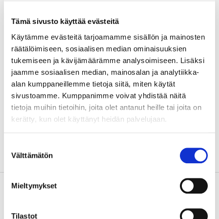
transitions. Based on this
research, the e-learning
Tämä sivusto käyttää evästeitä
course on dance sector
Käytämme evästeitä tarjoamamme sisällön ja mainosten
economy and management -
räätälöimiseen, sosiaalisen median ominaisuuksien
co-created by universities,
tukemiseen ja kävijämäärämme analysoimiseen. Lisäksi
dance institutions, and
jaamme sosiaalisen median, mainosalan ja analytiikka-
educational centers - will be
alan kumppaneillemme tietoja siitä, miten käytät
developed. NewSteps Project
sivustoamme. Kumppanimme voivat yhdistää näitä
will host networking events,
tietoja muihin tietoihin, joita olet antanut heille tai joita on
conferences, and meetings,
kerätty, kun olet käyttänyt heidän palvelujaan.
connecting all stakeholders
across the dance supply chain
Suostumuksen
to raise awareness and foster
Välttämätön
valinta
collaborations.
Kehittämistarve
NewSteps is a 36-month
Mieltymykset
project focused on supporting
European dancers by
Tilastot
equipping them with