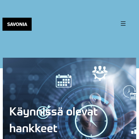
Käynnissä olevat
hankkeet