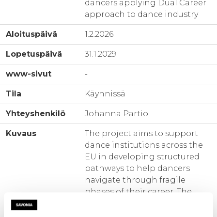
dancers applying Dual Career
approach to dance industry
Aloituspäivä
1.2.2026
Lopetuspäivä
31.1.2029
www-sivut
-
Tila
Käynnissä
Yhteyshenkilö
Johanna Partio
Kuvaus
The project aims to support
dance institutions across the
EU in developing structured
pathways to help dancers
navigate through fragile
phases of their career. The
project includes EU-level
research on dancers’ career