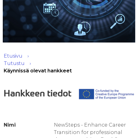
Etusivu
Tutustu
Käynnissä olevat hankkeet
Hankkeen tiedot
Nimi
NewSteps - Enhance Career
Transition for professional