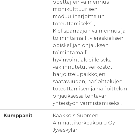
opettajien valmennus
monikulttuurisen
moduuliharjoittelun
toteuttamiseksi ,
Kielisparraajan valmennus ja
toimintamalli, vieraskielisen
opiskelijan ohjauksen
toimintamalli
hyvinvointialueille sekä
vakiinnutetut verkostot
harjoittelupaikkojen
saatavuuden, harjoittelujen
toteuttamisen ja harjoittelun
ohjauksessa tehtävän
yhteistyön varmistamiseksi.
Kumppanit
Kaakkois-Suomen
Ammattikorkeakoulu Oy
Jyväskylän