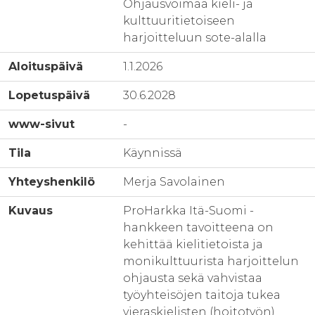
Ohjausvoimaa kieli- ja
kulttuuritietoiseen
harjoitteluun sote-alalla
Aloituspäivä
1.1.2026
Lopetuspäivä
30.6.2028
www-sivut
-
Tila
Käynnissä
Yhteyshenkilö
Merja Savolainen
Kuvaus
ProHarkka Itä-Suomi -
hankkeen tavoitteena on
kehittää kielitietoista ja
monikulttuurista harjoittelun
ohjausta sekä vahvistaa
työyhteisöjen taitoja tukea
vieraskielisten (hoitotyön)