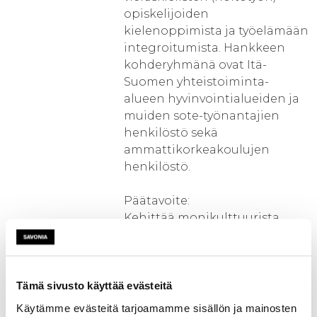
opiskelijoiden
kielenoppimista ja työelämään
integroitumista. Hankkeen
kohderyhmänä ovat Itä-
Suomen yhteistoiminta-
alueen hyvinvointialueiden ja
muiden sote-työnantajien
henkilöstö sekä
ammattikorkeakoulujen
henkilöstö.
Päätavoite:
Kehittää monikulttuurista
harjoittelun ohjausta ja
vahvistaa työyhteisöjen taitoja
tukea
vieraskielisten (hoitotyön)
Tämä sivusto käyttää evästeitä
opiskelijoiden oppimista ja
Käytämme evästeitä tarjoamamme sisällön ja mainosten