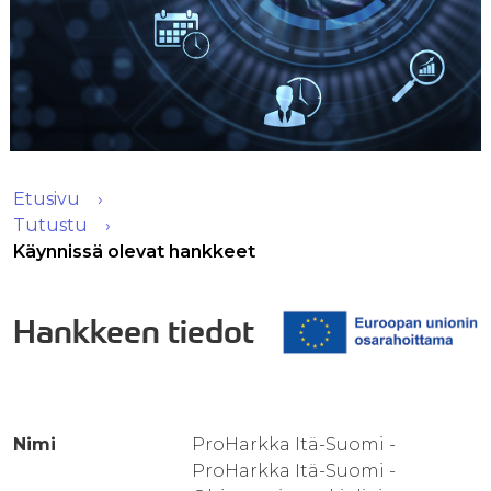
Etusivu
Tutustu
Käynnissä olevat hankkeet
Hankkeen tiedot
Nimi
ProHarkka Itä-Suomi -
ProHarkka Itä-Suomi -