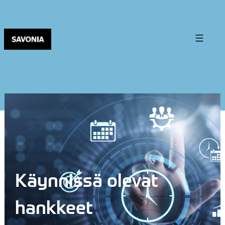
Käynnissä olevat
hankkeet