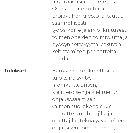
monipuolisia menetelmiä.
Osana toimenpiteitä
projektihenkilöstö jalkautuu
säännöllisesti
työpaikoille ja arvioi kriittisesti
toimenpiteiden toimivuutta ja
hyödynnettävyyttä jatkuvan
kehittämisen periaatteita
noudattaen.
Tulokset
Hankkeen konkreettisina
tuloksina syntyy
monikulttuurisen,
kielitietoisen ja kielituetun
ohjausosaamisen
valmennuskokonaisuus
harjoittelun ohjaajille ja
opettajille, tekoälyavusteisen
ohjauksen toimintamalli,