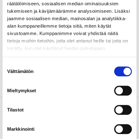
työelämään integroitumista
räätälöimiseen, sosiaalisen median ominaisuuksien
sekä vahvistaa
tukemiseen ja kävijämäärämme analysoimiseen. Lisäksi
alueellista yhteistyötä.
jaamme sosiaalisen median, mainosalan ja analytiikka-
alan kumppaneillemme tietoja siitä, miten käytät
Osatavoitteet:
sivustoamme. Kumppanimme voivat yhdistää näitä
1. Ohjausosaamisen
tietoja muihin tietoihin, joita olet antanut heille tai joita on
kehittäminen
kerätty, kun olet käyttänyt heidän palvelujaan.
2. Harjoittelumallien
Suostumuksen
kehittäminen ja arviointi
Välttämätön
valinta
3. Alueellinen yhteistyö ja
verkostoituminen
Mieltymykset
Kehittämistarve
Sosiaali- ja terveysalalla
Tilastot
opiskelee yhä enemmän
vieraskielisiä opiskelijoita,
joiden harjoittelujen
Markkinointi
organisointiin, ohjaukseen ja