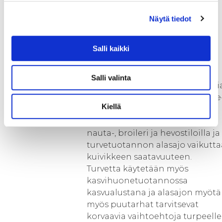
maanparannusaineita /
kiertolannoitevalmisteita
Näytä tiedot
voidaan käyttää maa- ja
metsätaloudessa niiden
Salli kaikki
ominaisuuksien mukaan.
Hankkeessa selvitetään
biokaasulaitoksen
Salli valinta
mädätysjäännöksen potentiaali
korvaavana materiaalina kuivike
Kiellä
ja kasvualustakäytössä. Turvetta
käytetään kuivikkeena mm.
nauta-, broileri ja hevostiloilla ja
turvetuotannon alasajo vaikutta
kuivikkeen saatavuuteen.
Turvetta käytetään myös
kasvihuonetuotannossa
kasvualustana ja alasajon myötä
myös puutarhat tarvitsevat
korvaavia vaihtoehtoja turpeelle