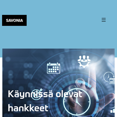
Käynnissä olevat
hankkeet