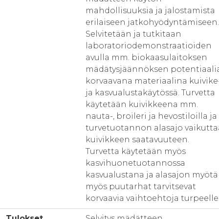
mahdollisuuksia ja jalostamista
erilaiseen jatkohyödyntämiseen.
Selvitetään ja tutkitaan
laboratoriodemonstraatioiden
avulla mm. biokaasulaitoksen
mädätysjäännöksen potentiaali
korvaavana materiaalina kuivike
ja kasvualustakäytössä. Turvetta
käytetään kuivikkeena mm.
nauta-, broileri ja hevostiloilla ja
turvetuotannon alasajo vaikutta
kuivikkeen saatavuuteen.
Turvetta käytetään myös
kasvihuonetuotannossa
kasvualustana ja alasajon myötä
myös puutarhat tarvitsevat
korvaavia vaihtoehtoja turpeelle
Tulokset
Selvitys mädätteen