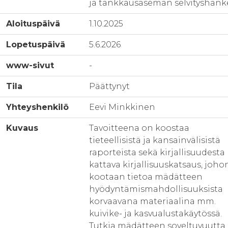
ja tankkausaseman selvityshank
Aloituspäivä
1.10.2025
Lopetuspäivä
5.6.2026
www-sivut
-
Tila
Päättynyt
Yhteyshenkilö
Eevi Minkkinen
Kuvaus
Tavoitteena on koostaa
tieteellisistä ja kansainvälisistä
raporteista sekä kirjallisuudesta
kattava kirjallisuuskatsaus, joho
kootaan tietoa mädätteen
hyödyntämismahdollisuuksista
korvaavana materiaalina mm.
kuivike- ja kasvualustakäytössä.
Tutkia mädätteen soveltuvuutta