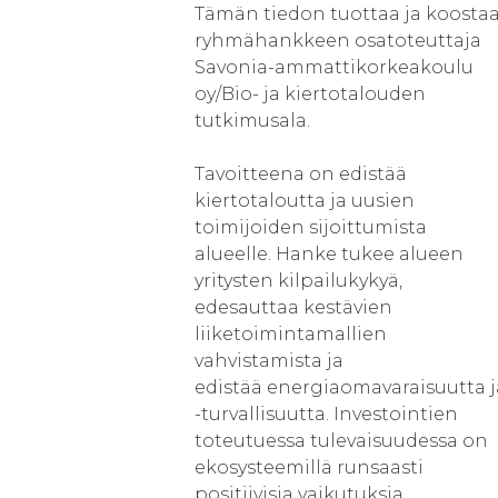
Tämän tiedon tuottaa ja koosta
ryhmähankkeen osatoteuttaja
Savonia-ammattikorkeakoulu
oy/Bio- ja kiertotalouden
tutkimusala.
Tavoitteena on edistää
kiertotaloutta ja uusien
toimijoiden sijoittumista
alueelle. Hanke tukee alueen
yritysten kilpailukykyä,
edesauttaa kestävien
liiketoimintamallien
vahvistamista ja
edistää energiaomavaraisuutta j
-turvallisuutta. Investointien
toteutuessa tulevaisuudessa on
ekosysteemillä runsaasti
positiivisia vaikutuksia