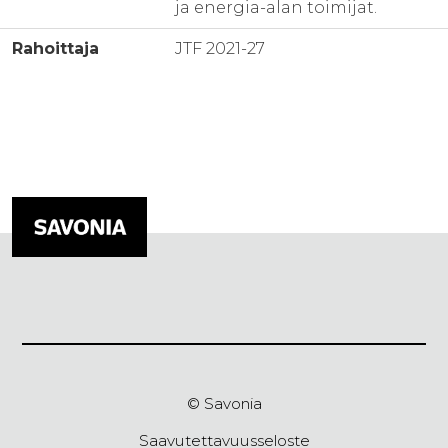
ja energia-alan toimijat.
Rahoittaja
JTF 2021-27
© Savonia
Saavutettavuusseloste