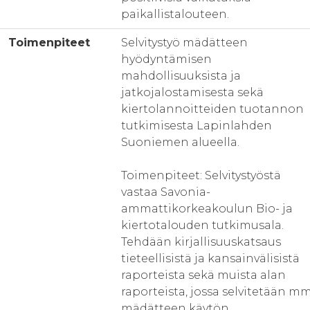
paikallistalouteen.
Toimenpiteet
Selvitystyö mädätteen
hyödyntämisen
mahdollisuuksista ja
jatkojalostamisesta sekä
kiertolannoitteiden tuotannon
tutkimisesta Lapinlahden
Suoniemen alueella.
Toimenpiteet: Selvitystyöstä
vastaa Savonia-
ammattikorkeakoulun Bio- ja
kiertotalouden tutkimusala.
Tehdään kirjallisuuskatsaus
tieteellisistä ja kansainvälisistä
raporteista sekä muista alan
raporteista, jossa selvitetään mm
mädätteen käytön