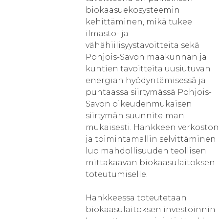
biokaasuekosysteemin
kehittäminen, mikä tukee
ilmasto- ja
vähähiilisyystavoitteita sekä
Pohjois-Savon maakunnan ja
kuntien tavoitteita uusiutuvan
energian hyödyntämisessä ja
puhtaassa siirtymässä Pohjois-
Savon oikeudenmukaisen
siirtymän suunnitelman
mukaisesti. Hankkeen verkoston
ja toimintamallin selvittäminen
luo mahdollisuuden teollisen
mittakaavan biokaasulaitoksen
toteutumiselle.
Hankkeessa toteutetaan
biokaasulaitoksen investoinnin