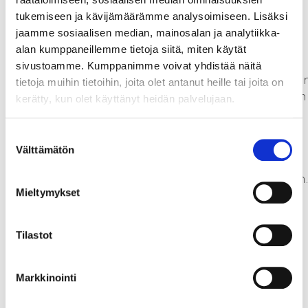
varmistetaan tuotettavan
tukemiseen ja kävijämäärämme analysoimiseen. Lisäksi
energian myynti taloudellisesti
jaamme sosiaalisen median, mainosalan ja analytiikka-
mahdollisimman kannattavaan
alan kumppaneillemme tietoja siitä, miten käytät
hintaan. Nesteytetyn
sivustoamme. Kumppanimme voivat yhdistää näitä
biometaanin osalta markkina o
tietoja muihin tietoihin, joita olet antanut heille tai joita on
kehittymässä raskaan liikenteen
kerätty, kun olet käyttänyt heidän palvelujaan.
suuntaan.
Suostumuksen
Hankkeessa selvitetään lisäksi
Välttämätön
valinta
mädätteen hyödyntämistä,
jalostamista ja jatkokäyttöä mm.
Mieltymykset
kuivikkeena sekä
kiertolannoitteiden sekä
maanparannusaineiden/
Tilastot
kiertolannoitevalmist
eiden tuotantoa
biokaasuekosysteemin osana.
Markkinointi
Kiertolannoitteita sekä