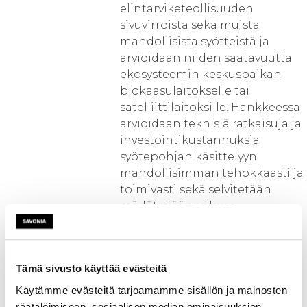
elintarviketeollisuuden
sivuvirroista sekä muista
mahdollisista syötteistä ja
arvioidaan niiden saatavuutta
ekosysteemin keskuspaikan
biokaasulaitokselle tai
satelliittilaitoksille. Hankkeessa
arvioidaan teknisiä ratkaisuja ja
investointikustannuksia
syötepohjan käsittelyyn
mahdollisimman tehokkaasti ja
toimivasti sekä selvitetään
mädätysjäännöksen
hyödyntämisen ja syötteiden
logistiikkakustannuksia ja -
ratkaisuja. Hankkeessa pyritään
Tämä sivusto käyttää evästeitä
kartoittamaan alueen kaikki
sidosryhmät ja kiinnostuksen
Käytämme evästeitä tarjoamamme sisällön ja mainosten
varmistaminen ja kuinka
räätälöimiseen, sosiaalisen median ominaisuuksien