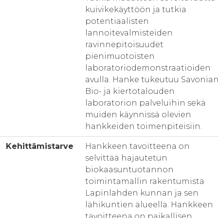
kuivikekäyttöön ja tutkia
potentiaalisten
lannoitevalmisteiden
ravinnepitoisuudet
pienimuotoisten
laboratoriodemonstraatioiden
avulla. Hanke tukeutuu Savonia
Bio- ja kiertotalouden
laboratorion palveluihin sekä
muiden käynnissä olevien
hankkeiden toimenpiteisiin.
Kehittämistarve
Hankkeen tavoitteena on
selvittää hajautetun
biokaasuntuotannon
toimintamallin rakentumista
Lapinlahden kunnan ja sen
lähikuntien alueella. Hankkeen
tavoitteena on paikallisen