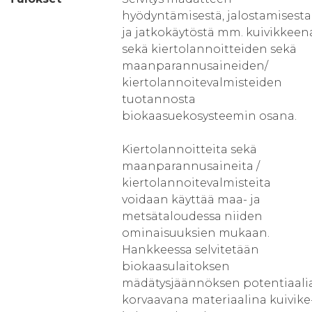
hyödyntämisestä, jalostamisesta
ja jatkokäytöstä mm. kuivikkeen
sekä kiertolannoitteiden sekä
maanparannusaineiden/
kiertolannoitevalmisteiden
tuotannosta
biokaasuekosysteemin osana.
Kiertolannoitteita sekä
maanparannusaineita /
kiertolannoitevalmisteita
voidaan käyttää maa- ja
metsätaloudessa niiden
ominaisuuksien mukaan.
Hankkeessa selvitetään
biokaasulaitoksen
mädätysjäännöksen potentiaali
korvaavana materiaalina kuivike