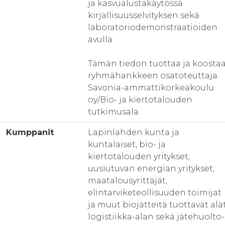
ja kasvualustakäytössä
kirjallisuusselvityksen sekä
laboratoriodemonstraatioiden
avulla.
Tämän tiedon tuottaa ja koosta
ryhmähankkeen osatoteuttaja
Savonia-ammattikorkeakoulu
oy/Bio- ja kiertotalouden
tutkimusala.
Kumppanit
Lapinlahden kunta ja
kuntalaiset, bio- ja
kiertotalouden yritykset,
uusiutuvan energian yritykset,
maatalousyrittäjät,
elintarviketeollisuuden toimijat
ja muut biojätteitä tuottavat alat
logistiikka-alan sekä jätehuolto-