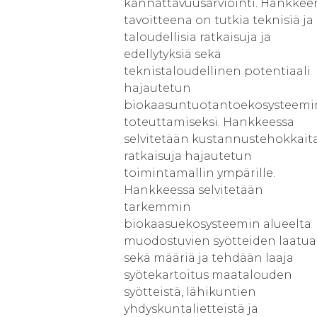
kannattavuusarviointi. Hankkee
tavoitteena on tutkia teknisiä ja
taloudellisia ratkaisuja ja
edellytyksiä sekä
teknistaloudellinen potentiaali
hajautetun
biokaasuntuotantoekosysteemi
toteuttamiseksi. Hankkeessa
selvitetään kustannustehokkait
ratkaisuja hajautetun
toimintamallin ympärille.
Hankkeessa selvitetään
tarkemmin
biokaasuekosysteemin alueelta
muodostuvien syötteiden laatua
sekä määriä ja tehdään laaja
syötekartoitus maatalouden
syötteistä, lähikuntien
yhdyskuntalietteistä ja