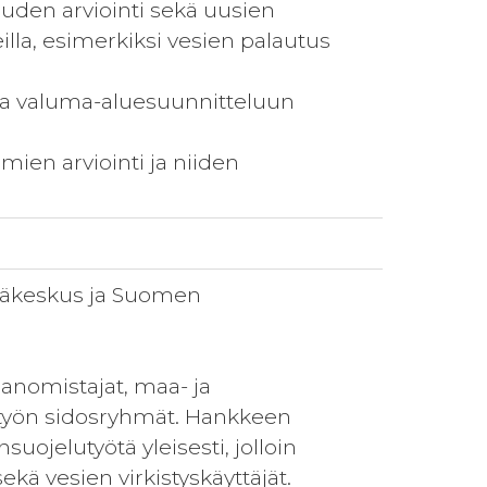
uden arviointi sekä uusien
la, esimerkiksi vesien palautus
n ja valuma-aluesuunnitteluun
ien arviointi ja niiden
säkeskus ja Suomen
nomistajat, maa- ja
etyön sidosryhmät. Hankkeen
ojelutyötä yleisesti, jolloin
kä vesien virkistyskäyttäjät.