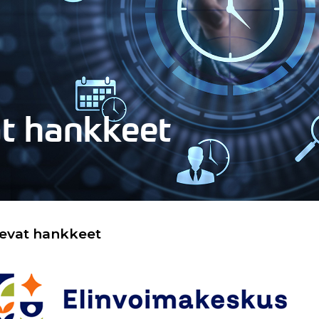
at hankkeet
levat hankkeet