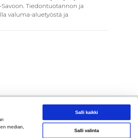
s-Savoon. Tiedontuotannon ja
lla valuma-aluetyöstä ja
.
Salli kaikki
an
sen median,
Salli valinta