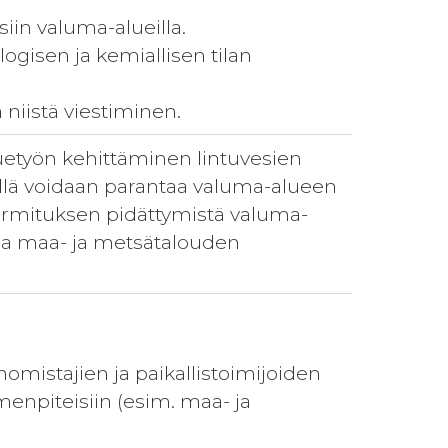
iin valuma-alueilla.
ogisen ja kemiallisen tilan
niistä viestiminen.
etyön kehittäminen lintuvesien
eillä voidaan parantaa valuma-alueen
ormituksen pidättymistä valuma-
 ja maa- ja metsätalouden
istajien ja paikallistoimijoiden
enpiteisiin (esim. maa- ja