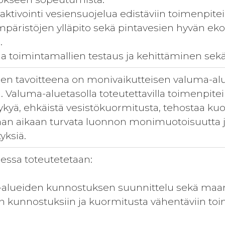
ktivointi vesiensuojelua edistäviin toimenpiteis
mpäristöjen ylläpito sekä pintavesien hyvän ekol
.
a toimintamallien testaus ja kehittäminen sekä 
n tavoitteena on monivaikutteisen valuma-alu
a. Valuma-aluetasolla toteutettavilla toimenpit
kyä, ehkäistä vesistökuormitusta, tehostaa ku
maan aikaan turvata luonnon monimuotoisuutta
yksiä.
ssa toteutetetaan:
lueiden kunnostuksen suunnittelu sekä maanom
kunnostuksiin ja kuormitusta vähentäviin toim