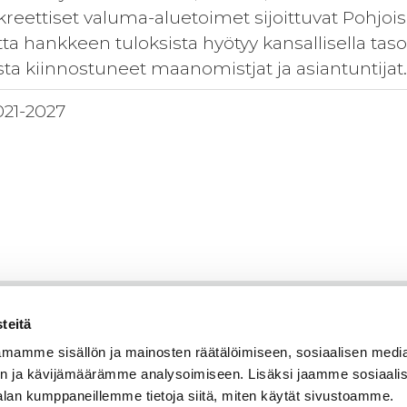
eettiset valuma-aluetoimet sijoittuvat Pohjoi
ta hankkeen tuloksista hyötyy kansallisella taso
sta kiinnostuneet maanomistjat ja asiantuntijat
021-2027
teitä
mamme sisällön ja mainosten räätälöimiseen, sosiaalisen medi
n ja kävijämäärämme analysoimiseen. Lisäksi jaamme sosiaali
alan kumppaneillemme tietoja siitä, miten käytät sivustoamme.