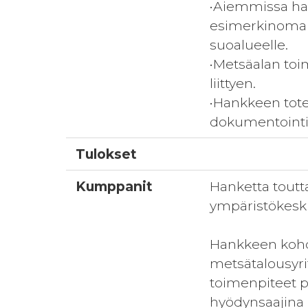
•Aiemmissa han
esimerkinomais
suoalueelle.
•Metsäalan toi
liittyen.
•Hankkeen tote
dokumentointi 
Tulokset
Kumppanit
Hanketta tout
ympäristökesk
Hankkeen kohd
metsätalousyri
toimenpiteet py
hyödynsaajina 