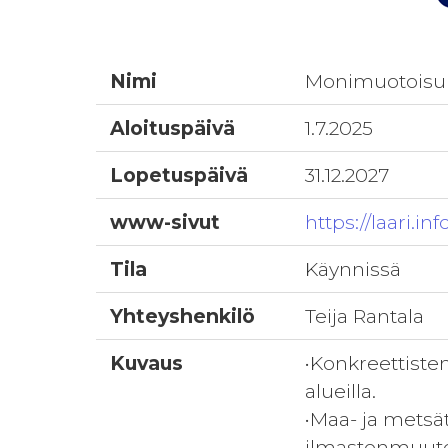
Nimi
Monimuotoisuu
Aloituspäivä
1.7.2025
Lopetuspäivä
31.12.2027
www-sivut
https://laari.i
Tila
Käynnissä
Yhteyshenkilö
Teija Rantala
Kuvaus
•Konkreettiste
alueilla.
•Maa- ja metsät
ilmastonmuuto