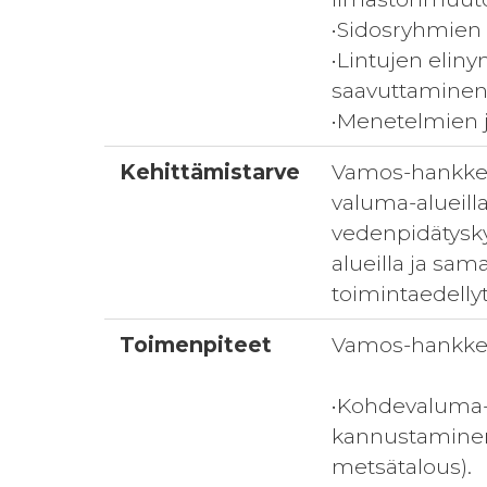
•Sidosryhmien a
•Lintujen eliny
saavuttaminen
•Menetelmien j
Kehittämistarve
Vamos-hankkee
valuma-alueill
vedenpidätysky
alueilla ja sa
toimintaedellyt
Toimenpiteet
Vamos-hankkee
•Kohdevaluma-a
kannustaminen 
metsätalous).