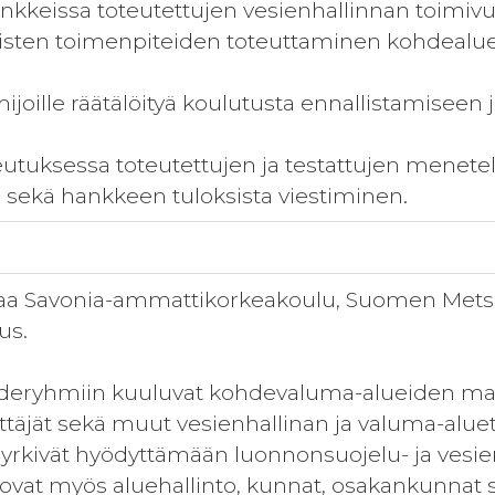
kkeissa toteutettujen vesienhallinnan toimivu
ten toimenpiteiden toteuttaminen kohdealueil
mijoille räätälöityä koulutusta ennallistamisee
utuksessa toteutettujen ja testattujen menetelm
sekä hankkeen tuloksista viestiminen.
taa Savonia-ammattikorkeakoulu, Suomen Met
us.
eryhmiin kuuluvat kohdevaluma-alueiden maa
ttäjät sekä muut vesienhallinan ja valuma-alu
rkivät hyödyttämään luonnonsuojelu- ja vesiensu
ovat myös aluehallinto, kunnat, osakankunnat se