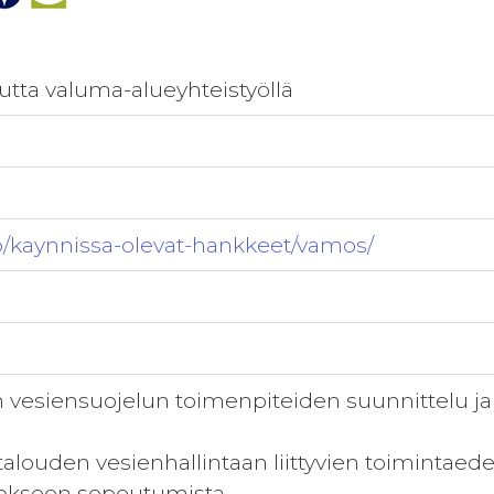
tta valuma-alueyhteistyöllä
nfo/kaynnissa-olevat-hankkeet/vamos/
n vesiensuojelun toimenpiteiden suunnittelu ja 
alouden vesienhallintaan liittyvien toimintaede
kseen sopeutumista.