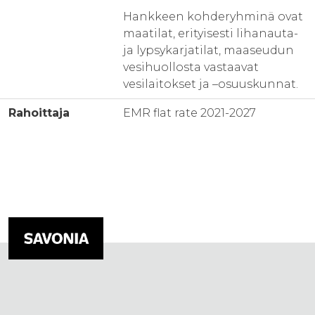
Hankkeen kohderyhminä ovat
maatilat, erityisesti lihanauta-
ja lypsykarjatilat, maaseudun
vesihuollosta vastaavat
vesilaitokset ja –osuuskunnat.
Rahoittaja
EMR flat rate 2021-2027