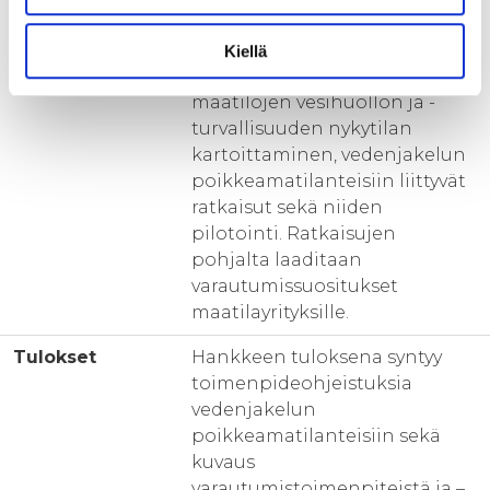
5) Hallinnointi
Kiellä
Hankkeeseen sisältyy
maatilojen vesihuollon ja -
turvallisuuden nykytilan
kartoittaminen, vedenjakelun
poikkeamatilanteisiin liittyvät
ratkaisut sekä niiden
pilotointi. Ratkaisujen
pohjalta laaditaan
varautumissuositukset
maatilayrityksille.
Tulokset
Hankkeen tuloksena syntyy
toimenpideohjeistuksia
vedenjakelun
poikkeamatilanteisiin sekä
kuvaus
varautumistoimenpiteistä ja –