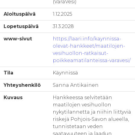
(VaraVesi)
Aloituspäivä
1.12.2025
Lopetuspäivä
31.3.2028
www-sivut
https://laari.info/kaynnissa-
olevat-hankkeet/maatilojen-
vesihuollon-ratkaisut-
poikkeamatilanteissa-varavesi/
Tila
Käynnissä
Yhteyshenkilö
Sanna Antikainen
Kuvaus
Hankkeessa selvitetään
maatilojen vesihuollon
nykytilannetta ja niihin liittyviä
riskejä Pohjois-Savon alueella,
tunnistetaan veden
saatavuuteen ja laadun