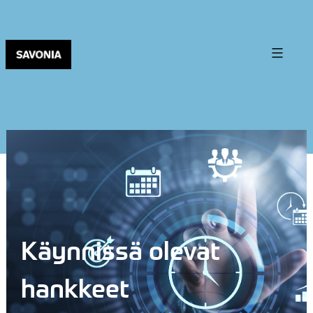
Käynnissä olevat
hankkeet