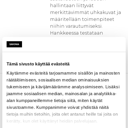
hallintaan liittyvät
merkittävimmät uhkakuvat ja
määritellään toimenpiteet
niihin varautumiseksi.
Hankkeessa testataan
vaihtoehtoisia menetelmiä
pilaantuneen verkostoveden
puhdistamiseksi laboratorio-
olosuhteissa hyödyntäen
Tämä sivusto käyttää evästeitä
erilaisia menetelmiä.
Käytämme evästeitä tarjoamamme sisällön ja mainosten
Kehittämistarve
Maatilojen vesihuollon
räätälöimiseen, sosiaalisen median ominaisuuksien
ratkaisut poikkeamatilanteissa
tukemiseen ja kävijämäärämme analysoimiseen. Lisäksi
(VaraVesi) -hankkeen
jaamme sosiaalisen median, mainosalan ja analytiikka-
tavoitteena on tunnistaa
alan kumppaneillemme tietoja siitä, miten käytät
maatilojen vesihuoltoon
sivustoamme. Kumppanimme voivat yhdistää näitä
liittyvät riskit ja uhkatekijät
tietoja muihin tietoihin, joita olet antanut heille tai joita on
Pohjois-Savon alueella sekä
kerätty, kun olet käyttänyt heidän palvelujaan.
tuottaa konkreettista tietoa ja