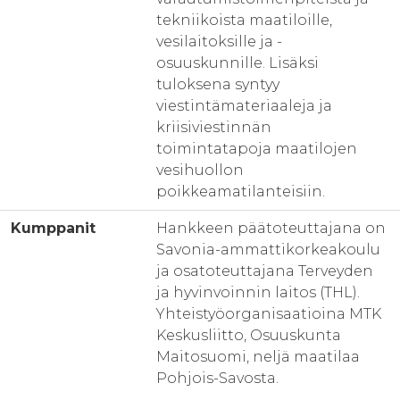
tekniikoista maatiloille,
vesilaitoksille ja -
osuuskunnille. Lisäksi
tuloksena syntyy
viestintämateriaaleja ja
kriisiviestinnän
toimintatapoja maatilojen
vesihuollon
poikkeamatilanteisiin.
Kumppanit
Hankkeen päätoteuttajana on
Savonia-ammattikorkeakoulu
ja osatoteuttajana Terveyden
ja hyvinvoinnin laitos (THL).
Yhteistyöorganisaatioina MTK
Keskusliitto, Osuuskunta
Maitosuomi, neljä maatilaa
Pohjois-Savosta.