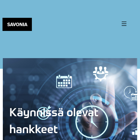
Käynnissä olevat
hankkeet