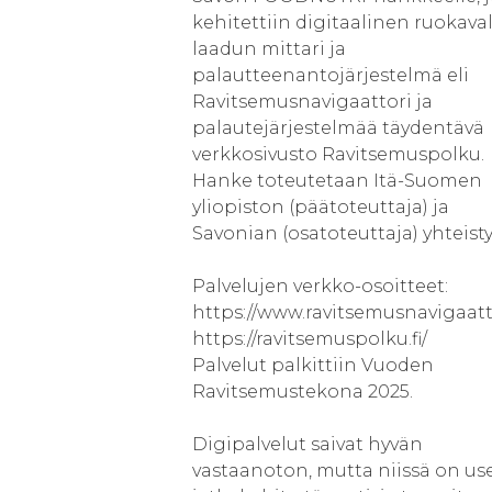
kehitettiin digitaalinen ruokava
laadun mittari ja
palautteenantojärjestelmä eli
Ravitsemusnavigaattori ja
palautejärjestelmää täydentävä
verkkosivusto Ravitsemuspolku.
Hanke toteutetaan Itä-Suomen
yliopiston (päätoteuttaja) ja
Savonian (osatoteuttaja) yhteist
Palvelujen verkko-osoitteet:
https://www.ravitsemusnavigaattor
https://ravitsemuspolku.fi/
Palvelut palkittiin Vuoden
Ravitsemustekona 2025.
Digipalvelut saivat hyvän
vastaanoton, mutta niissä on us