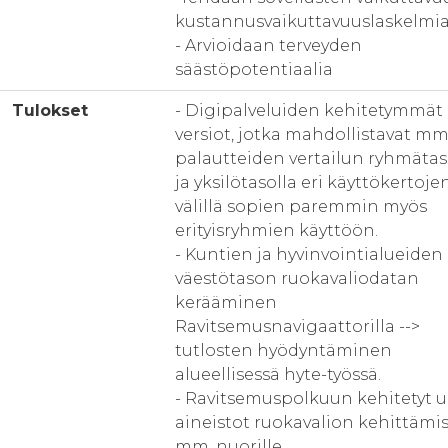
kustannusvaikuttavuuslaskelmi
- Arvioidaan terveyden
säästöpotentiaalia
Tulokset
- Digipalveluiden kehitetymmät
versiot, jotka mahdollistavat mm
palautteiden vertailun ryhmätas
ja yksilötasolla eri käyttökertoje
välillä sopien paremmin myös
erityisryhmien käyttöön.
- Kuntien ja hyvinvointialueiden
väestötason ruokavaliodatan
kerääminen
Ravitsemusnavigaattorilla -->
tutlosten hyödyntäminen
alueellisessä hyte-työssä.
- Ravitsemuspolkuun kehitetyt 
aineistot ruokavalion kehittämi
mm. nuorille.