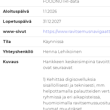
FOODNUTRI-data
Aloituspäivä
1.1.2026
Lopetuspäivä
31.12.2027
www-sivut
https://www.ravitsemusnavigaattor
Tila
Käynnissä
Yhteyshenkilö
Henna Lehikoinen
Kuvaus
Hankkeen keskeisimpinä tavoitt
ovat seuraavat:
1) Kehittää digisovelluksia
sisällöllisesti ja teknisesti, mm.
helpottamalla palautteiden vert
ryhmissä ja eri aikapisteissä,
huomioimalla ravitsemussuosit
tuomat muutokset