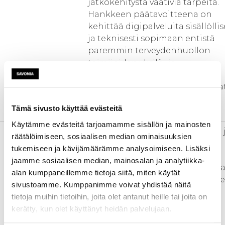
jatkokehitystä vaativia tarpeita.
Hankkeen päätavoitteena on
kehittää digipalveluita sisällöllis
ja teknisesti sopimaan entistä
paremmin terveydenhuollon
toimijoiden yksilö- ja
ryhmäohjaukseen, kuntien ja
hyvinvointialuiden ruokavalioda
keräämiseen sekä mitata
Tämä sivusto käyttää evästeitä
digipalveluiden vaikuttavuutta.
Käytämme evästeitä tarjoamamme sisällön ja mainosten
Toimenpiteet
1) Verkkotyökalujen sisällöllinen 
räätälöimiseen, sosiaalisen median ominaisuuksien
tekninen kehittäminen mm.
tukemiseen ja kävijämäärämme analysoimiseen. Lisäksi
- Huomioidaan ja muokataan
jaamme sosiaalisen median, mainosalan ja analytiikka-
ravitsemussuositusten tuomat j
alan kumppaneillemme tietoja siitä, miten käytät
mahdolliset muut päivitystarpee
sivustoamme. Kumppanimme voivat yhdistää näitä
(Ruokavalioindeksi –kysely ja
tietoja muihin tietoihin, joita olet antanut heille tai joita on
pisteytys, kaikki muu sisältö) ja
kerätty, kun olet käyttänyt heidän palvelujaan.
validointi.