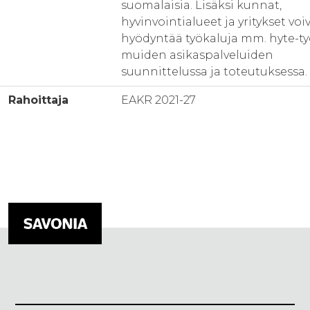
suomalaisia. Lisäksi kunnat,
hyvinvointialueet ja yritykset voi
hyödyntää työkaluja mm. hyte-ty
muiden asikaspalveluiden
suunnittelussa ja toteutuksessa.
Rahoittaja
EAKR 2021-27