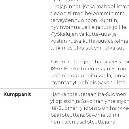
- Rajapinnat, jotka mahdollistav
tiedon siirron helpommin mm.
terveydenhuoltoon, kuntiin,
hyvinvointialueille ja tutkijoillle.
-Työkalujen vaikuttavuus- ja
kustannusvaikuttavuuslaskelmat
tutkimusjulkaisut ym. julkaisut
Savonian budjetti hankkeessa o
186 e. Hanke toteutetaan Euroo
unionin osarahoituksella, jonka
myöntänyt Pohjois-Savon liitto.
Kumppanit
Hanke toteutetaan Itä-Suomen
yliopiston ja Savonian yhteistyön
Itä-Suomen yliopisto on hankk
päätoteuttaja. Savonia toimii
hankkeen osatoteuttajana.