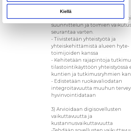
- Kelhitetään alueellista
tiedonkeruuta esim.
Kiellä
tilannekartoituksen, interventi
suunnittelun ja toimien vaikutu
seurantaa varten.
- Tiivistetään yhteistyötä ja
yhteiskehittämistä alueen hyte-
toimijoiden kanssa
- Kehitetään rajapintoja tutkimus
tilastointikäyttöön yhteistyössä 
kuntien ja tutkimusryhmien kan
- Edistetään ruokavaliodatan
integroitavuutta muuhun terveys
hyvinvointidataan
3) Arvioidaan digisovellusten
vaikuttavuutta ja
kustannusvaikuttavuutta
-Tehdään sovellusten vaikuttavuu