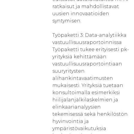
ratkaisut ja mahdollistavat
uusien innovaatioiden
syntymisen.
Työpaketti 3: Data-analytiikka
vastuullisuusraportoinnissa
Työpaketti tukee erityisesti pk-
yrityksiä kehittämään
vastuullisuusraportointiaan
suuryritysten
alihankintavaatimusten
mukaisesti. Yrityksiä tuetaan
konsultoimalla esimerkiksi
hiilijalanjälkilaskelmien ja
elinkaarianalyysien
tekemisessä sekä henkilöstön
hyvinvointia ja
ympäristövaikutuksia