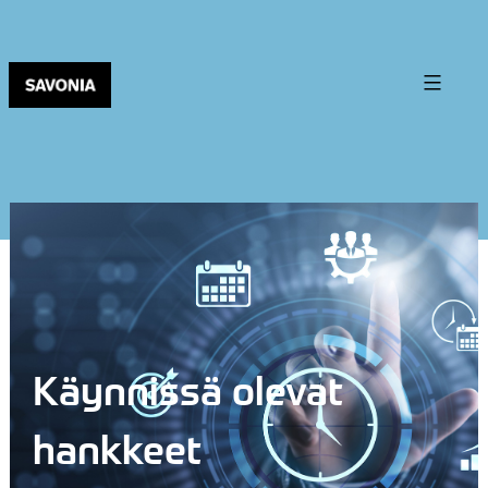
Käynnissä olevat
hankkeet