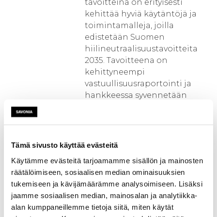
tavoitteina on erityisesti
kehittää hyviä käytäntöjä ja
toimintamalleja, joilla
edistetään Suomen
hiilineutraalisuustavoitteita
2035. Tavoitteena on
kehittyneempi
vastuullisuusraportointi ja
hankkeessa syvennetään
vastuullisuusraportoinnin
käytäntöjä, jotta pk-yritykset
pystyvät paremmin
vastaamaan markkinoiden ja
Tämä sivusto käyttää evästeitä
sääntelyn
Käytämme evästeitä tarjoamamme sisällön ja mainosten
vastuullisuusvaatimuksiin.
räätälöimiseen, sosiaalisen median ominaisuuksien
Tämä lisää yritysten
tukemiseen ja kävijämäärämme analysoimiseen. Lisäksi
kilpailuetua ja tukee kestävää
jaamme sosiaalisen median, mainosalan ja analytiikka-
kehitystä koko
alan kumppaneillemme tietoja siitä, miten käytät
liiketoimintaketjussa. Toisena