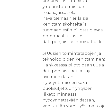
konkreettisia tuloksia
ympäristötoimistaan
reaaliajassa sekä
havaitsemaan erilaisia
kehittämiskohteita ja
tuomaan esiin piilossa olevaa
potentiaalia uusille
datapohjaisille innovaatioille.
3) Uusien toimintatapojen ja
teknologioiden kehittäminen:
Hankkeessa pilotoidaan uusia
datapohjaisia ratkaisuja
avoimen datan
hyödyntämiseen sekä
puolisuljettuun yritysten
liiketoiminnassa
hyödynnettävään dataan,
kehitetään yhteistyöverkostoja