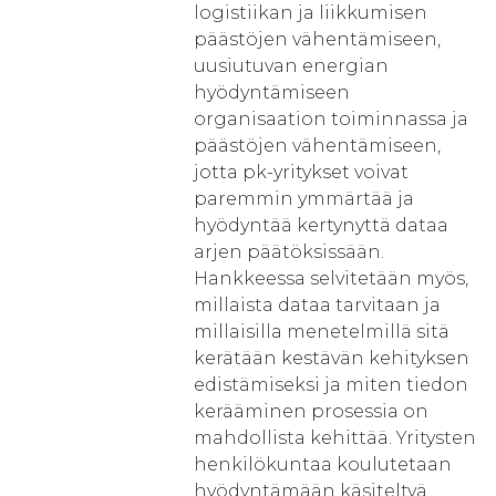
logistiikan ja liikkumisen
päästöjen vähentämiseen,
uusiutuvan energian
hyödyntämiseen
organisaation toiminnassa ja
päästöjen vähentämiseen,
jotta pk-yritykset voivat
paremmin ymmärtää ja
hyödyntää kertynyttä dataa
arjen päätöksissään.
Hankkeessa selvitetään myös,
millaista dataa tarvitaan ja
millaisilla menetelmillä sitä
kerätään kestävän kehityksen
edistämiseksi ja miten tiedon
kerääminen prosessia on
mahdollista kehittää. Yritysten
henkilökuntaa koulutetaan
hyödyntämään käsiteltyä