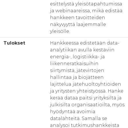
esittelystä yleisötapahtumissa
ja webinaareissa, mikä edistää
hankkeen tavoitteiden
näkyvyyttä laajemmalle
yleisölle.
Tulokset
Hankkeessa edistetään data-
analytiikan avulla kestäviin
energia-, logistiikka- ja
liikenneratkaisuihin
siirtymistä, jätevirtojen
hallintaa ja biojätteen
lajittelua jätehuoltoyhtiöiden
ja yritysten yhteistyössä. Hanke
kerää dataa paitsi yrityksiltä ja
julkisilta organisaatioilta, myös
hyödyntää avoimia
datalähteitä. Samalla se
analysoi tutkimushankkeista