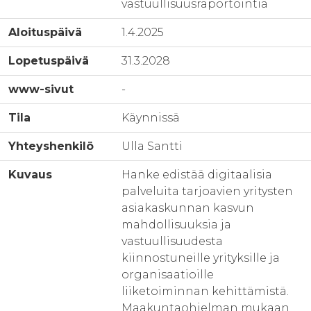
vastuullisuusraportointia
Aloituspäivä
1.4.2025
Lopetuspäivä
31.3.2028
www-sivut
-
Tila
Käynnissä
Yhteyshenkilö
Ulla Santti
Kuvaus
Hanke edistää digitaalisia
palveluita tarjoavien yritysten
asiakaskunnan kasvun
mahdollisuuksia ja
vastuullisuudesta
kiinnostuneille yrityksille ja
organisaatioille
liiketoiminnan kehittämistä.
Maakuntaohjelman mukaan