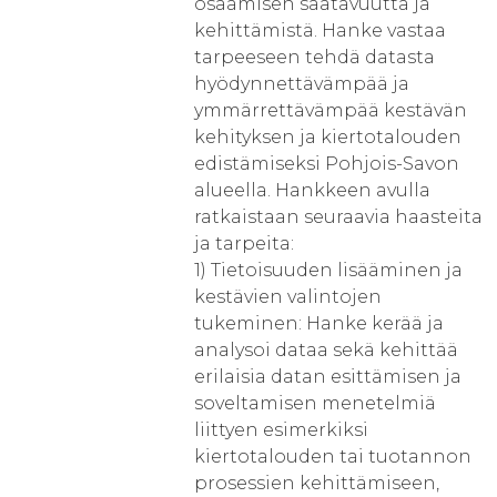
osaamisen saatavuutta ja
kehittämistä. Hanke vastaa
tarpeeseen tehdä datasta
hyödynnettävämpää ja
ymmärrettävämpää kestävän
kehityksen ja kiertotalouden
edistämiseksi Pohjois-Savon
alueella. Hankkeen avulla
ratkaistaan seuraavia haasteita
ja tarpeita:
1) Tietoisuuden lisääminen ja
kestävien valintojen
tukeminen: Hanke kerää ja
analysoi dataa sekä kehittää
erilaisia datan esittämisen ja
soveltamisen menetelmiä
liittyen esimerkiksi
kiertotalouden tai tuotannon
prosessien kehittämiseen,