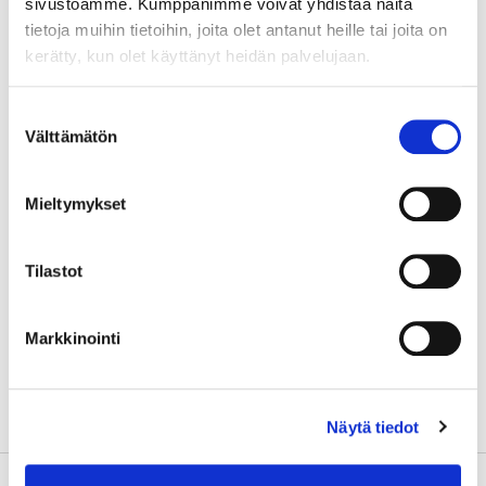
sivustoamme. Kumppanimme voivat yhdistää näitä
tavoitteena on reaaliaikaisen
tietoja muihin tietoihin, joita olet antanut heille tai joita on
datan hyödyntäminen
kerätty, kun olet käyttänyt heidän palvelujaan.
päätöksenteossa: hankkeen
myötä kehitetään datan
Suostumuksen
käyttöä erityisesti
Välttämätön
valinta
kiertotalouden edistämisessä,
vastuullisuusraportoinnissa,
energiankulutuksessa ja
Mieltymykset
liikennevirtojen seurannassa.
Hanke tukee
Tilastot
yhteiskehittämistä tavoitteena
suunnitella alakohtaisten
yritysryhmien kanssa, miten
Markkinointi
avoin data ja datan analysointi
ja hyödyntäminen tukevat
vastuullisuustavoitteiden
Näytä tiedot
saavuttamista.
Toimenpiteet
Työpaketti 1: Data-analytiikka