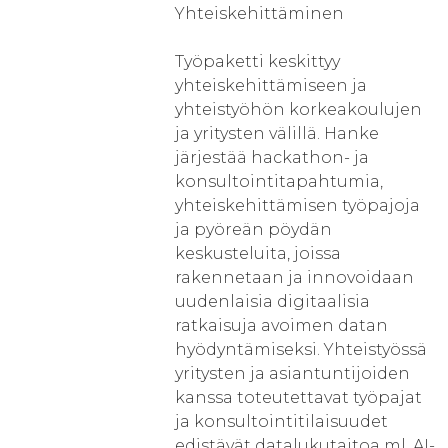
Yhteiskehittäminen
Työpaketti keskittyy
yhteiskehittämiseen ja
yhteistyöhön korkeakoulujen
ja yritysten välillä. Hanke
järjestää hackathon- ja
konsultointitapahtumia,
yhteiskehittämisen työpajoja
ja pyöreän pöydän
keskusteluita, joissa
rakennetaan ja innovoidaan
uudenlaisia digitaalisia
ratkaisuja avoimen datan
hyödyntämiseksi. Yhteistyössä
yritysten ja asiantuntijoiden
kanssa toteutettavat työpajat
ja konsultointitilaisuudet
edistävät datalukutaitoa ml. AI-