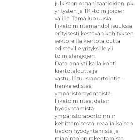
julkisten organisaatioiden, pk-
yritysten ja TKI-toimijoiden
välillä. Tämä luo uusia
liiketoimintamahdollisuuksia
erityisesti kestävän kehityksen
sektoreilla kiertotaloutta
edistäville yrityksille yli
toimialarajojen.
Data-analytiikalla kohti
kiertotaloutta ja
vastuullisuusraportointia -
hanke edistää
ympäristömyönteistä
liiketoimintaa, datan
hyödyntämistä
ympäristöraportoinnin
kehittämisessä, reaaliaikaisen
tiedon hyödyntämistä ja
rajapintojen rakentamista,