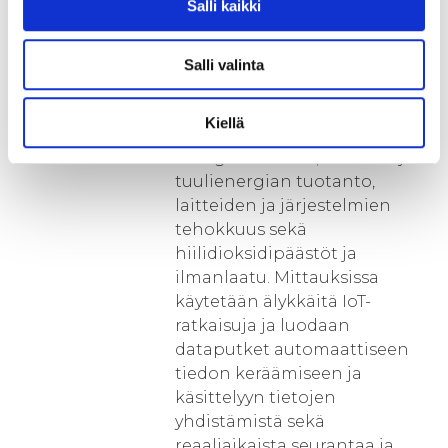
Salli kaikki
ja sensoriratkaisut
Sensoridatan kerääminen
keskittyy
Salli valinta
energiatehokkuuteen ja
kestävään kehitykseen liittyviin
Kiellä
mittauksiin. Näitä ovat mm.
energiankulutus, aurinko- ja
tuulienergian tuotanto,
laitteiden ja järjestelmien
tehokkuus sekä
hiilidioksidipäästöt ja
ilmanlaatu. Mittauksissa
käytetään älykkäitä IoT-
ratkaisuja ja luodaan
dataputket automaattiseen
tiedon keräämiseen ja
käsittelyyn tietojen
yhdistämistä sekä
reaaliaikaista seurantaa ja