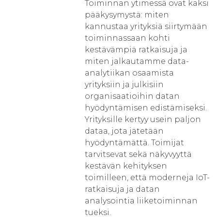
Toiminnan ytimessä ovat kaksi
pääkysymystä: miten
kannustaa yrityksiä siirtymään
toiminnassaan kohti
kestävämpiä ratkaisuja ja
miten jalkautamme data-
analytiikan osaamista
yrityksiin ja julkisiin
organisaatioihin datan
hyödyntämisen edistämiseksi.
Yrityksille kertyy usein paljon
dataa, jota jätetään
hyödyntämättä. Toimijat
tarvitsevat sekä näkyvyyttä
kestävän kehityksen
toimilleen, että moderneja IoT-
ratkaisuja ja datan
analysointia liiketoiminnan
tueksi.