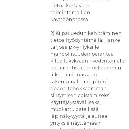
tietoa kestävien
toimintamallien
käyttöönotossa.
2) Kilpailuedun kehittäminen
tietoa hyödyntämällä: Hanke
tarjoaa pk-yrityksille
mahdollisuuden parantaa
kilpailukykyään hyödyntämällä
dataa entistä tehokkaammin
liiketoiminnassaan
rakentamalla rajapintoja
tiedon tehokkaamman
siirtymisen edistämiseksi.
Käyttäjäystävälliseksi
muokattu data lisää
läpinäkyvyyttä ja auttaa
yrityksiä näyttämään