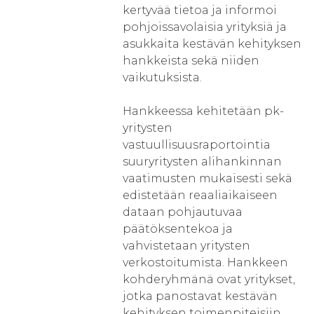
kertyvää tietoa ja informoi
pohjoissavolaisia yrityksiä ja
asukkaita kestävän kehityksen
hankkeista sekä niiden
vaikutuksista.
Hankkeessa kehitetään pk-
yritysten
vastuullisuusraportointia
suuryritysten alihankinnan
vaatimusten mukaisesti sekä
edistetään reaaliaikaiseen
dataan pohjautuvaa
päätöksentekoa ja
vahvistetaan yritysten
verkostoitumista. Hankkeen
kohderyhmänä ovat yritykset,
jotka panostavat kestävän
kehityksen toimenpiteisiin,