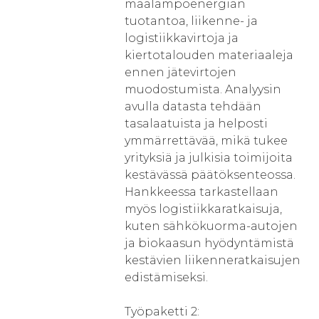
maalämpöenergian
tuotantoa, liikenne- ja
logistiikkavirtoja ja
kiertotalouden materiaaleja
ennen jätevirtojen
muodostumista. Analyysin
avulla datasta tehdään
tasalaatuista ja helposti
ymmärrettävää, mikä tukee
yrityksiä ja julkisia toimijoita
kestävässä päätöksenteossa.
Hankkeessa tarkastellaan
myös logistiikkaratkaisuja,
kuten sähkökuorma-autojen
ja biokaasun hyödyntämistä
kestävien liikenneratkaisujen
edistämiseksi.
Työpaketti 2: