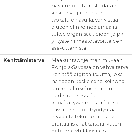
havainnollistamista datan
käsittelyn ja erilaisten
työkalujen avulla, vahvistaa
alueen elinkeinoelämää ja
tukee organisaatioiden ja pk-
yritysten ilmastotavoitteiden
saavuttamista.
Kehittämistarve
Maakuntaohjelman mukaan
Pohjois-Savossa on vahva tarve
kehittää digitaalisuutta, joka
nähdään keskeisenä keinona
alueen elinkeinoelämän
uudistumisessa ja
kilpailukyvyn nostamisessa.
Tavoitteena on hyödyntää
älykkäitä teknologioita ja
digitaalisia ratkaisuja, kuten
data-analytiikkaa ja IoT-