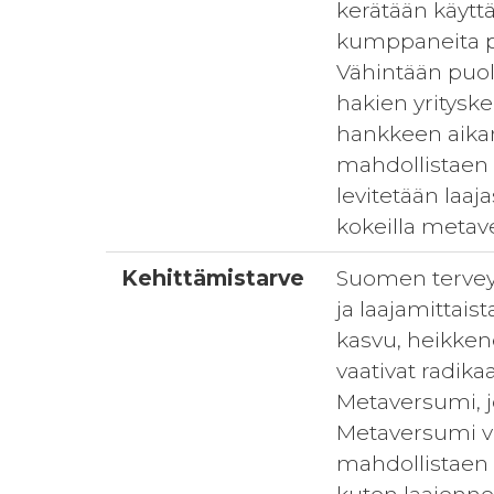
kerätään käytt
kumppaneita pr
Vähintään puole
hakien yrityske
hankkeen aikan
mahdollistaen 
levitetään laaj
kokeilla metav
Kehittämistarve
Suomen terveys-
ja laajamittai
kasvu, heikken
vaativat radika
Metaversumi, jo
Metaversumi vo
mahdollistaen 