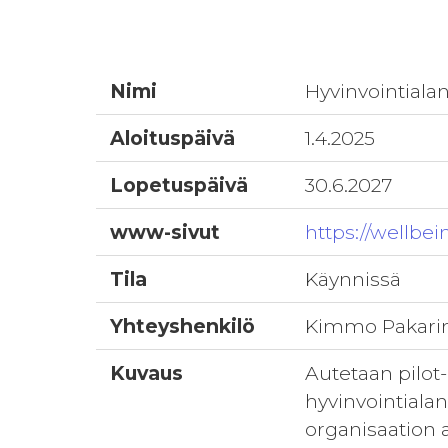
Nimi
Hyvinvointiala
Aloituspäivä
1.4.2025
Lopetuspäivä
30.6.2027
www-sivut
https://wellbei
Tila
Käynnissä
Yhteyshenkilö
Kimmo Pakari
Kuvaus
Autetaan pilot
hyvinvointiala
organisaation a