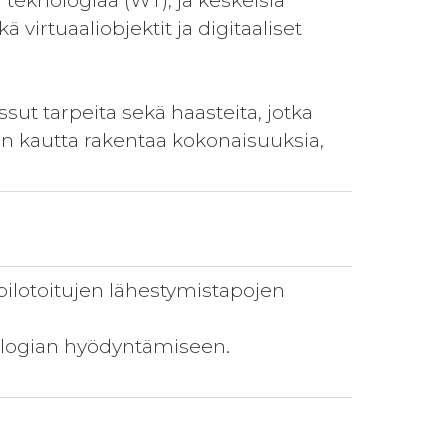
a teknologiaa (WT), ja keskeisiä
 virtuaaliobjektit ja digitaaliset
sut tarpeita sekä haasteita, jotka
en kautta rakentaa kokonaisuuksia,
 pilotoitujen lähestymistapojen
ologian hyödyntämiseen.