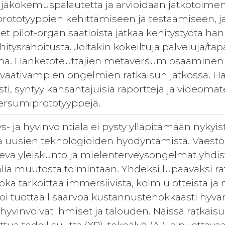
äjäkokemuspalautetta ja arvioidaan jatkotoimenp
ototyyppien kehittämiseen ja testaamiseen, ja
t pilot-organisaatioista jatkaa kehitystyötä ha
hitysrahoitusta. Joitakin kokeiltuja palveluja/t
a. Hanketoteuttajien metaversumiosaaminen ja
vaativampien ongelmien ratkaisun jatkossa. Ha
asti, syntyy kansantajuisia raportteja ja videoma
ersumiprototyyppejä.
 ja hyvinvointiala ei pysty ylläpitämään nykyis
sta uusien teknologioiden hyödyntämistä. Väest
evä yleiskunto ja mielenterveysongelmat yhdist
alia muutosta toimintaan. Yhdeksi lupaavaksi ra
ka tarkoittaa immersiivistä, kolmiulotteista ja 
i tuottaa lisäarvoa kustannustehokkaasti hyvä
hyvinvoivat ihmiset ja talouden. Näissä ratkais