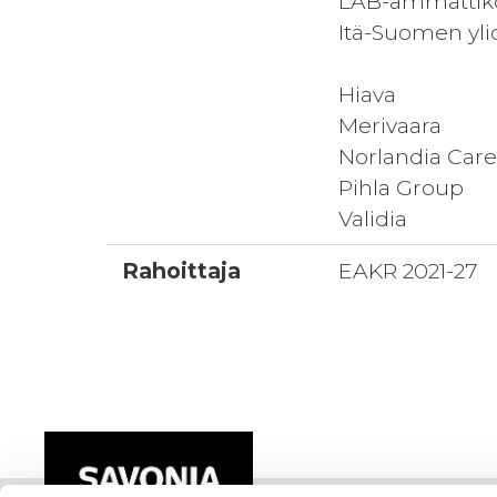
LAB-ammattik
Itä-Suomen yli
Hiava
Merivaara
Norlandia Car
Pihla Group
Validia
Rahoittaja
EAKR 2021-27