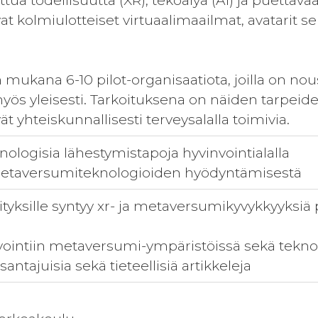
tua todellisuutta (XR), tekoälyä (AI) ja puettava
t kolmiulotteiset virtuaalimaailmat, avatarit sekä
ukana 6-10 pilot-organisaatiota, joilla on nous
yös yleisesti. Tarkoituksena on näiden tarpeid
ät yhteiskunnallisesti terveysalalla toimivia.
nologisia lähestymistapoja hyvinvointialalla
metaversumiteknologioiden hyödyntämisestä
yrityksille syntyy xr- ja metaversumikyvykkyyksiä
vointiin metaversumi-ympäristöissä sekä tekn
antajuisia sekä tieteellisiä artikkeleja