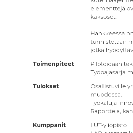
kuten laajennet
elementtejä ova
kaksoset.
Hankkeessa on m
tunnistetaan m
jotka hyödyttäv
Toimenpiteet
Pilotoidaan tek
Työpajasarja 
Tulokset
Osallistuville 
muodossa.
Työkaluja inno
Raportteja, kans
Kumppanit
LUT-yliopisto