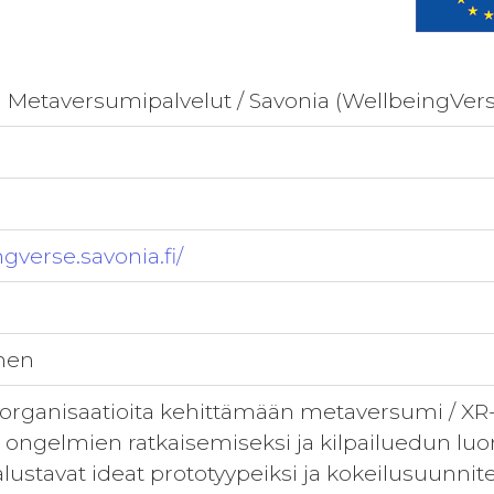
n Metaversumipalvelut / Savonia (WellbeingVer
ngverse.savonia.fi/
nen
-organisaatioita kehittämään metaversumi / XR
n ongelmien ratkaisemiseksi ja kilpailuedun luo
lustavat ideat prototyypeiksi ja kokeilusuunnite