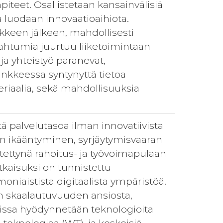
iteet. Osallistetaan kansainvälisiä
 luodaan innovaatioaihiota.
nkkeen jälkeen, mahdollisesti
apahtumia juurtuu liiketoimintaan
 yhteistyö paranevat,
nkkeessa syntynyttä tietoa
teriaalia, sekä mahdollisuuksia
tä palvelutasoa ilman innovatiivista
ön ikääntyminen, syrjäytymisvaaran
ettynä rahoitus- ja työvoimapulaan
tkaisuksi on tunnistettu
moniaistista digitaalista ympäristöä.
n skaalautuvuuden ansiosta,
uissa hyödynnetään teknologioita