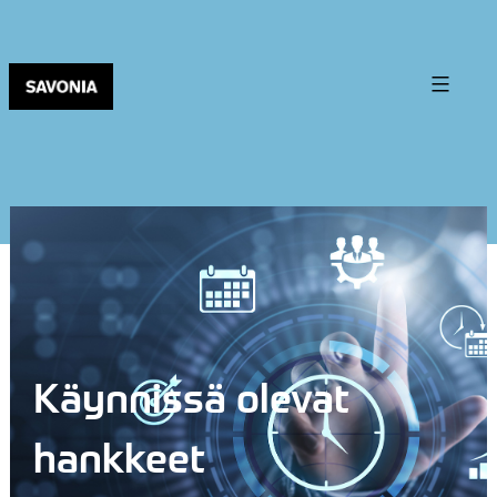
Käynnissä olevat
hankkeet