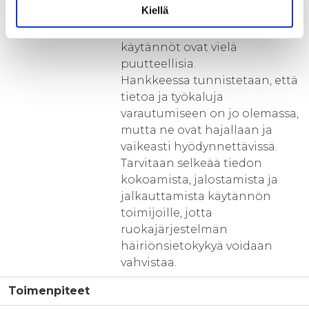
Kiellä
erityisesti pienemmillä
toimijoilla riskienhallinnan
käytännöt ovat vielä
puutteellisia.
Hankkeessa tunnistetaan, että
tietoa ja työkaluja
varautumiseen on jo olemassa,
mutta ne ovat hajallaan ja
vaikeasti hyödynnettävissä.
Tarvitaan selkeää tiedon
kokoamista, jalostamista ja
jalkauttamista käytännön
toimijoille, jotta
ruokajärjestelmän
häiriönsietokykyä voidaan
vahvistaa.
Toimenpiteet