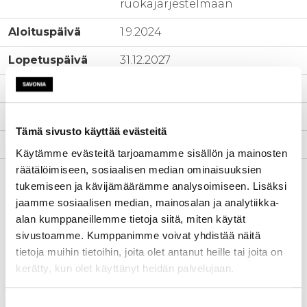
ruokajärjestelmään
Aloituspäivä
1.9.2024
Lopetuspäivä
31.12.2027
www-sivut
-
Tila
Käynnissä
Tämä sivusto käyttää evästeitä
Yhteyshenkilö
Elina Vehviläinen-Liikka
Käytämme evästeitä tarjoamamme sisällön ja mainosten
räätälöimiseen, sosiaalisen median ominaisuuksien
Kuvaus
Hankkeen tavoitteena on
tukemiseen ja kävijämäärämme analysoimiseen. Lisäksi
vahvistaa ruokajärjestelmän
jaamme sosiaalisen median, mainosalan ja analytiikka-
huoltovarmuutta ja resilienssiä
alan kumppaneillemme tietoja siitä, miten käytät
parantamalla maatilojen ja
sivustoamme. Kumppanimme voivat yhdistää näitä
elintarvikealan yritysten
tietoja muihin tietoihin, joita olet antanut heille tai joita on
valmiuksia ennakoida ja hallita
kerätty, kun olet käyttänyt heidän palvelujaan.
riskejä.
Keskeisenä tavoitteena on
koota olemassa oleva tieto,
Suostumuksen