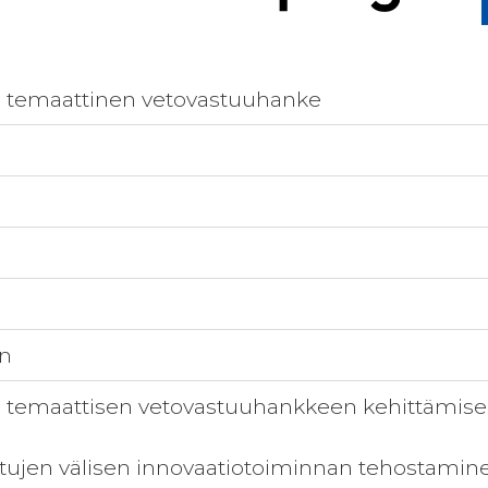
 temaattinen vetovastuuhanke
en
temaattisen vetovastuuhankkeen kehittämisen 
tujen välisen innovaatiotoiminnan tehostamin