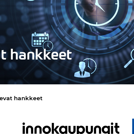
at hankkeet
levat hankkeet