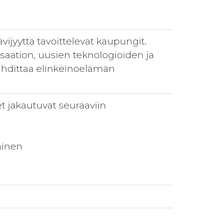
ijyyttä tavoittelevat kaupungit.
saation, uusien teknologioiden ja
uhdittaa elinkeinoelämän
 jakautuvat seuraaviin
minen