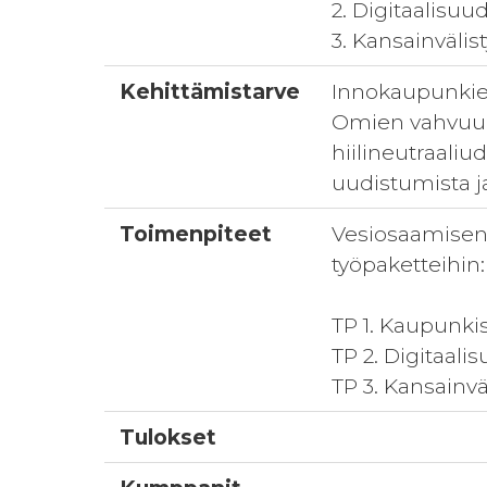
2. Digitaalisu
3. Kansainväli
Kehittämistarve
Innokaupunkien 
Omien vahvuuks
hiilineutraali
uudistumista j
Toimenpiteet
Vesiosaamisen
työpaketteihin:
TP 1. Kaupunki
TP 2. Digitaal
TP 3. Kansainv
Tulokset