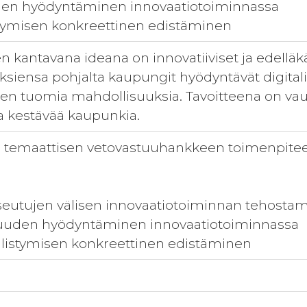
uden hyödyntäminen innovaatiotoiminnassa
stymisen konkreettinen edistäminen
kantavana ideana on innovatiiviset ja edelläkäv
iensa pohjalta kaupungit hyödyntävät digitali
uden tuomia mahdollisuuksia. Tavoitteena on va
a kestävää kaupunkia.
 temaattisen vetovastuuhankkeen toimenpiteet
seutujen välisen innovaatiotoiminnan tehosta
isuuden hyödyntäminen innovaatiotoiminnassa
älistymisen konkreettinen edistäminen