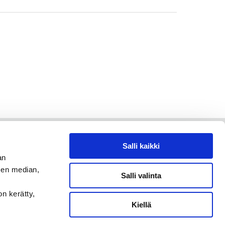
Salli kaikki
an
sen median,
Salli valinta
on kerätty,
Kiellä