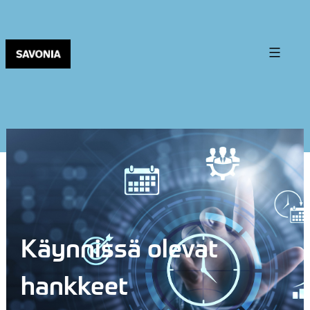
Käynnissä olevat
hankkeet