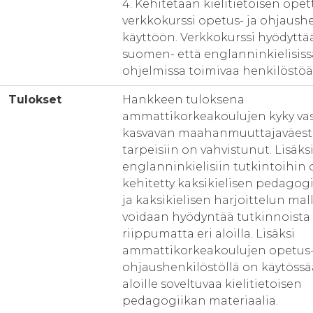
4. Kehitetään kielitietoisen ope
verkkokurssi opetus- ja ohjaush
käyttöön. Verkkokurssi hyödyttä
suomen- että englanninkielisiss
ohjelmissa toimivaa henkilöstöä
Tulokset
Hankkeen tuloksena
ammattikorkeakoulujen kyky va
kasvavan maahanmuuttajaväes
tarpeisiin on vahvistunut. Lisäks
englanninkielisiin tutkintoihin 
kehitetty kaksikielisen pedagogi
ja kaksikielisen harjoittelun malli
voidaan hyödyntää tutkinnoista
riippumatta eri aloilla. Lisäksi
ammattikorkeakoulujen opetus-
ohjaushenkilöstöllä on käytössä
aloille soveltuvaa kielitietoisen
pedagogiikan materiaalia.