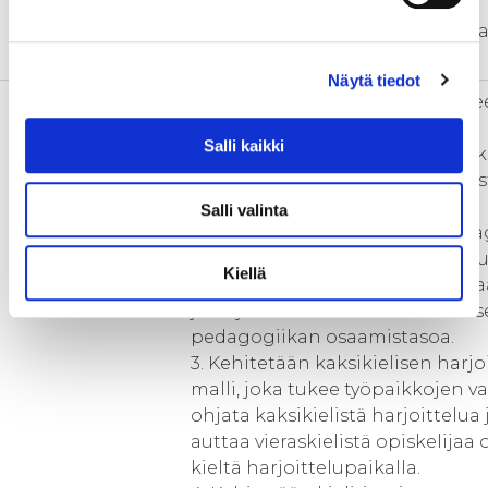
työttömiksi tai koulutustaan
vastamaattomiin töihin tai he s
muuttaa pois maasta.
Näytä tiedot
Toimenpiteet
Hankkeen keskeiset toimenpitee
1. Pilotoidaan AMK-tutkintoihin
Salli kaikki
kaksikielisiä opintokokonaisuuks
suomen opetus on kytketty subs
opetukseen.
Salli valinta
2. Kehitetään kaksikielisen ped
malli, jota voidaan soveltaa eri t
Kiellä
alasta riippumatta, ja joka nost
ja ohjaushenkilöstön kaksikieli
pedagogiikan osaamistasoa.
3. Kehitetään kaksikielisen harjo
malli, joka tukee työpaikkojen v
ohjata kaksikielistä harjoittelua 
auttaa vieraskielistä opiskelija
kieltä harjoittelupaikalla.