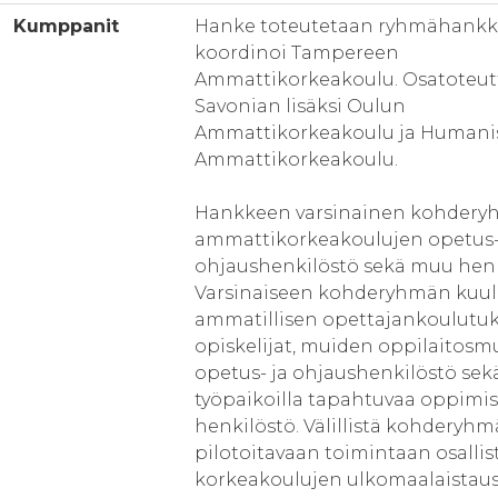
Kumppanit
Hanke toteutetaan ryhmähankke
koordinoi Tampereen
Ammattikorkeakoulu. Osatoteutt
Savonian lisäksi Oulun
Ammattikorkeakoulu ja Humani
Ammattikorkeakoulu.
Hankkeen varsinainen kohdery
ammattikorkeakoulujen opetus-
ohjaushenkilöstö sekä muu henk
Varsinaiseen kohderyhmän kuu
ammatillisen opettajankoulutu
opiskelijat, muiden oppilaitos
opetus- ja ohjaushenkilöstö sek
työpaikoilla tapahtuvaa oppimis
henkilöstö. Välillistä kohderyhm
pilotoitavaan toimintaan osallis
korkeakoulujen ulkomaalaistaust