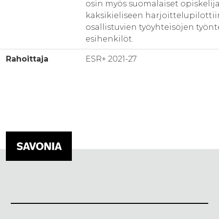
osin myös suomalaiset opiskelija
kaksikieliseen harjoittelupilottii
osallistuvien työyhteisöjen työnte
esihenkilöt.
Rahoittaja
ESR+ 2021-27