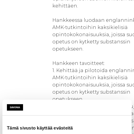
kehittäen.
Hankkeessa luodaan englanninki
AMK-tutkintoihin kaksikielisiä
opintokokonaisuuksia, joissa s
opetus on kytketty substanssin
opetukseen.
Hankkeen tavoitteet:
1. Kehittää ja pilotoida englannin
AMK-tutkintoihin kaksikielisiä
opintokokonaisuuksia, joissa s
opetus on kytketty substanssin
opetukseen.
2. Kehittää ammattikorkeakoulu
opetus- ja ohjaushenkilöstön ka
pedagogiikan osaamista ja kaksi
pedagogiikan malli, jota voidaa
Tämä sivusto käyttää evästeitä