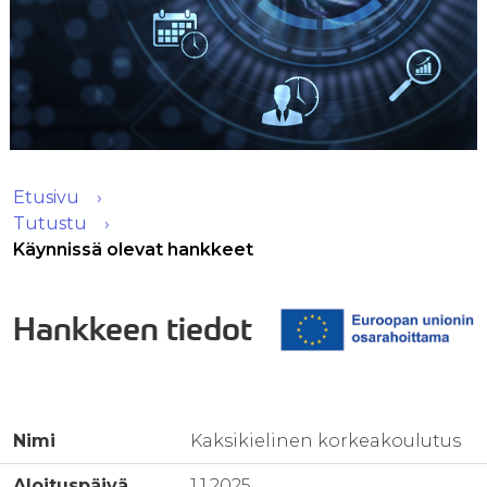
Etusivu
Tutustu
Käynnissä olevat hankkeet
Hankkeen tiedot
Nimi
Kaksikielinen korkeakoulutus
Aloituspäivä
1.1.2025