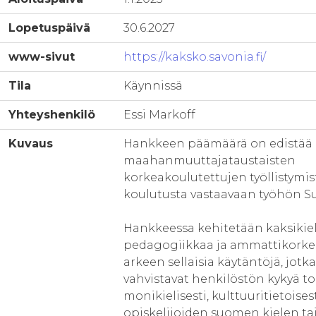
Lopetuspäivä
30.6.2027
www-sivut
https://kaksko.savonia.fi/
Tila
Käynnissä
Yhteyshenkilö
Essi Markoff
Kuvaus
Hankkeen päämäärä on edistää
maahanmuuttajataustaisten
korkeakoulutettujen työllistymis
koulutusta vastaavaan työhön S
Hankkeessa kehitetään kaksikiel
pedagogiikkaa ja ammattikorke
arkeen sellaisia käytäntöjä, jotka
vahvistavat henkilöstön kykyä t
monikielisesti, kulttuuritietoisest
opiskelijoiden suomen kielen ta