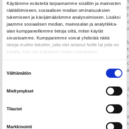
eri tutkintoihin alasta riippumat
Käytämme evästeitä tarjoamamme sisällön ja mainosten
3. Rakentaa kaksikielisen harjoit
räätälöimiseen, sosiaalisen median ominaisuuksien
vahvistamalla työelämäyhteistyö
tukemiseen ja kävijämäärämme analysoimiseen. Lisäksi
rakentamalla harjoitteluverkost
jaamme sosiaalisen median, mainosalan ja analytiikka-
tukemalla työpaikkojen valmiuks
alan kumppaneillemme tietoja siitä, miten käytät
kaksikielistä harjoittelua.
sivustoamme. Kumppanimme voivat yhdistää näitä
4. Vahvistaa ammattikorkeakoul
tietoja muihin tietoihin, joita olet antanut heille tai joita on
ammatillisen toisen asteen opet
kerätty, kun olet käyttänyt heidän palvelujaan.
ohjaushenkilöstönkielitietoisu
englannin- ja suomenkielisissä 
Suostumuksen
sekä opettajiksi tai opinto-ohjaa
Välttämätön
valinta
opiskelevien keskuudessa.
Kehittämistarve
Vieraskielisten opiskelijoiden m
Mieltymykset
ammattikorkeakouluissa ja eten
englanninkielisissä tutkinto-oh
Tilastot
lisääntynyt viime vuosina.
Ulkomaalaistaustaiset korkeako
päätyvät kantaväestöä useammi
Markkinointi