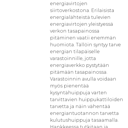
energiavirtojen
siirtoverkostona. Erilaisista
energialähteistä tulevien
energiavirtojen yleistyessä
verkon tasapainossa
pitäminen vaatii enemmän
huomiota. Tällöin syntyy tarve
energian tilapäiselle
varastoinnille, jotta
energiaverkko pystytään
pitämään tasapainossa.
Varastoinnin avulla voidaan
myös pienentää
kysyntähuippuja varten
tarvittavien huippukattiloiden
tarvetta ja näin vähentää
energiantuotannon tarvetta
kulutushuippuja tasaamalla.
Hankkeessa tutkitaan ja