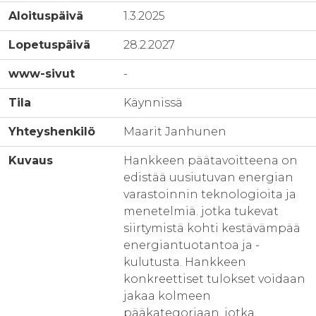
Aloituspäivä
1.3.2025
Lopetuspäivä
28.2.2027
www-sivut
-
Tila
Käynnissä
Yhteyshenkilö
Maarit Janhunen
Kuvaus
Hankkeen päätavoitteena on
edistää uusiutuvan energian
varastoinnin teknologioita ja
menetelmiä. jotka tukevat
siirtymistä kohti kestävämpää
energiantuotantoa ja -
kulutusta. Hankkeen
konkreettiset tulokset voidaan
jakaa kolmeen
pääkategoriaan, jotka