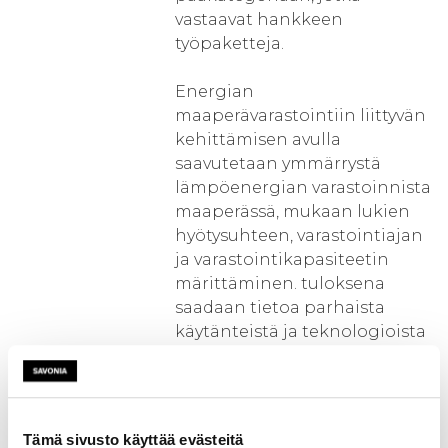
vastaavat hankkeen
työpaketteja.
Energian
maaperävarastointiin liittyvän
kehittämisen avulla
saavutetaan ymmärrystä
lämpöenergian varastoinnista
maaperässä, mukaan lukien
hyötysuhteen, varastointiajan
ja varastointikapasiteetin
märittäminen. tuloksena
saadaan tietoa parhaista
käytänteistä ja teknologioista
lämpöenergian varastointiin
maaperässä, mukaan lukien
optimoidut lämpökaivon
asetukset ja lämpöenergian
Tämä sivusto käyttää evästeitä