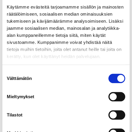
siirron tehostaminen.
Käytämme evästeitä tarjoamamme sisällön ja mainosten
räätälöimiseen, sosiaalisen median ominaisuuksien
Energian termokemiallisen
tukemiseen ja kävijämäärämme analysoimiseen. Lisäksi
varastoinnin kehittämisen
jaamme sosiaalisen median, mainosalan ja analytiikka-
avulla ymmärretään
alan kumppaneillemme tietoja siitä, miten käytät
paremmin termokemiallisen
sivustoamme. Kumppanimme voivat yhdistää näitä
varastoinnin prosesseja. Tämä
tietoja muihin tietoihin, joita olet antanut heille tai joita on
sisältää uusien aineiden ja
kerätty, kun olet käyttänyt heidän palvelujaan.
niihin liittyvien reaktioiden
tutkimisen, jotka
mahdollistavat energian
Suostumuksen
Välttämätön
varastoinnin ja
valinta
vapautttamisen tehokkaasti.
Työpaketti tuottaa tietoa
Mieltymykset
termokemiallisten reaktioiden
hyötysuhteista,
käyttökelpoisuudesta ja
Tilastot
energian häviömekanismeista
käytettävällä reaktorilla.