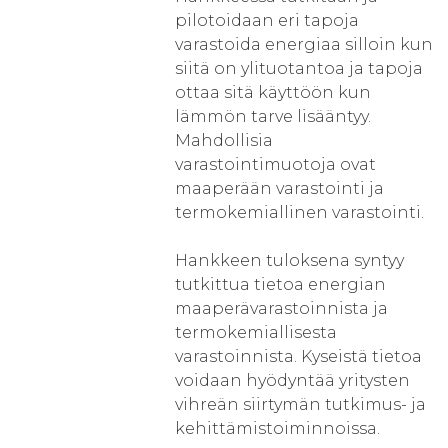
pilotoidaan eri tapoja
varastoida energiaa silloin kun
siitä on ylituotantoa ja tapoja
ottaa sitä käyttöön kun
lämmön tarve lisääntyy.
Mahdollisia
varastointimuotoja ovat
maaperään varastointi ja
termokemiallinen varastointi.
Hankkeen tuloksena syntyy
tutkittua tietoa energian
maaperävarastoinnista ja
termokemiallisesta
varastoinnista. Kyseistä tietoa
voidaan hyödyntää yritysten
vihreän siirtymän tutkimus- ja
kehittämistoiminnoissa.