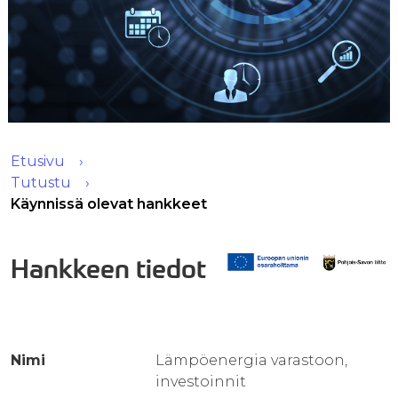
Etusivu
Tutustu
Käynnissä olevat hankkeet
Hankkeen tiedot
Nimi
Lämpöenergia varastoon,
investoinnit