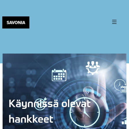
Käynnissä olevat
hankkeet