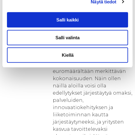
Näytä tiedot
kehittämisstrategioissa ja
yhteistyössä yritysten kanssa on
Salli kaikki
tunnistettu näiden
toimialaryppäiden täydentävän
synergisesti toisiaan. Ne
Salli valinta
liitetään alueiden imagoon ja
vetovoimaan. Pohjois-Savossa
Kiellä
ko. toimialakokonaisuudet
muodostavat yhdessä myös
euromäärältään merkittävän
kokonaisuuden. Näin ollen
näillä aloilla voisi olla
edellytykset järjestäytyä omaksi,
palveluiden,
innovaatiokehityksen ja
liiketoiminnan kautta
järjestäytyneeksi, ja yritysten
kasvua tavoittelevaksi