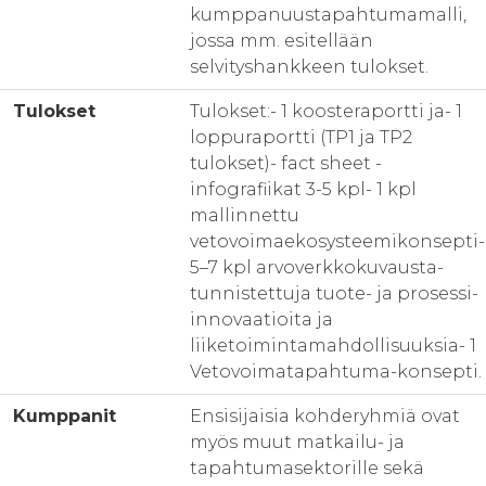
kumppanuustapahtumamalli,
jossa mm. esitellään
selvityshankkeen tulokset.
Tulokset
Tulokset:- 1 koosteraportti ja- 1
loppuraportti (TP1 ja TP2
tulokset)- fact sheet -
infografiikat 3-5 kpl- 1 kpl
mallinnettu
vetovoimaekosysteemikonsepti-
5–7 kpl arvoverkkokuvausta-
tunnistettuja tuote- ja prosessi-
innovaatioita ja
liiketoimintamahdollisuuksia- 1
Vetovoimatapahtuma-konsepti.
Kumppanit
Ensisijaisia kohderyhmiä ovat
myös muut matkailu- ja
tapahtumasektorille sekä