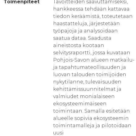
Toimenpiteet
Tavoitteiden saavuttamiseksi,
hankkeessa tehdään kattavaa
tiedon keräämistä, toteutetaan
haastatteluja, järjestetään
työpajoja ja analysoidaan
saatua dataa. Saadusta
aineistosta kootaan
selvitysraportti, jossa kuvataan
Pohjois-Savon alueen matkailu-
ja tapahtumateollisuuden ja
luovan talouden toimijoiden
nykytilanne, tulevaisuuden
kehittämissuunnitelmat ja
valmiudet monialaiseen
ekosysteemimäiseen
toimintaan. Samalla esitetään
alueelle sopivia ekosysteemin
toimintamalleja ja pilotoidaan
uusi