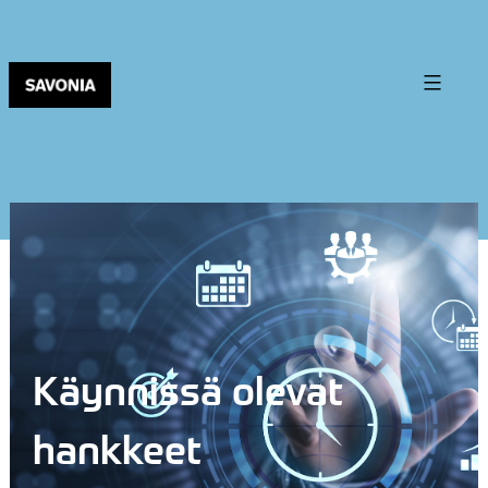
Käynnissä olevat
hankkeet