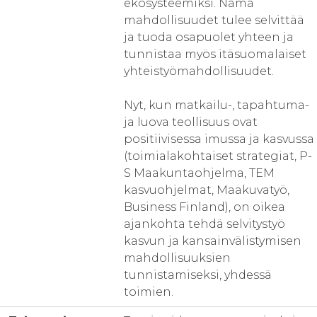
ekosysteemiksi. Nämä
mahdollisuudet tulee selvittää
ja tuoda osapuolet yhteen ja
tunnistaa myös itäsuomalaiset
yhteistyömahdollisuudet.
Nyt, kun matkailu-, tapahtuma-
ja luova teollisuus ovat
positiivisessa imussa ja kasvussa
(toimialakohtaiset strategiat, P-
S Maakuntaohjelma, TEM
kasvuohjelmat, Maakuvatyö,
Business Finland), on oikea
ajankohta tehdä selvitystyö
kasvun ja kansainvälistymisen
mahdollisuuksien
tunnistamiseksi, yhdessä
toimien.