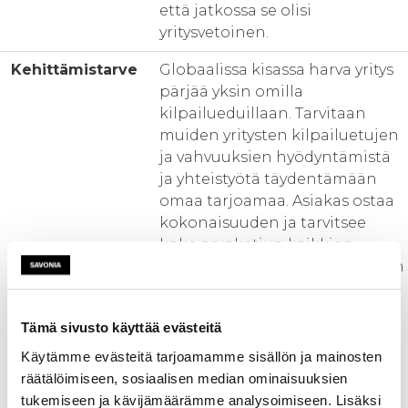
että jatkossa se olisi
yritysvetoinen.
Kehittämistarve
Globaalissa kisassa harva yritys
pärjää yksin omilla
kilpailueduillaan. Tarvitaan
muiden yritysten kilpailuetujen
ja vahvuuksien hyödyntämistä
ja yhteistyötä täydentämään
omaa tarjoamaa. Asiakas ostaa
kokonaisuuden ja tarvitsee
koko arvoketjun kaikkien
toimijoiden palvelut. Kilpailu on
siirtynyt verkostojen väliseksi ja
ekosysteemeissä toiminnaksi.
Tämä sivusto käyttää evästeitä
Pohjoissavolaisen harvaan
Käytämme evästeitä tarjoamamme sisällön ja mainosten
asutun alueen haasteena on
räätälöimiseen, sosiaalisen median ominaisuuksien
elinkeinojen pienuus ja
tukemiseen ja kävijämäärämme analysoimiseen. Lisäksi