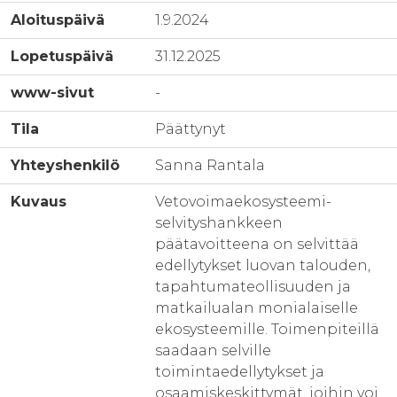
Aloituspäivä
1.9.2024
Lopetuspäivä
31.12.2025
www-sivut
-
Tila
Päättynyt
Yhteyshenkilö
Sanna Rantala
Kuvaus
Vetovoimaekosysteemi-
selvityshankkeen
päätavoitteena on selvittää
edellytykset luovan talouden,
tapahtumateollisuuden ja
matkailualan monialaiselle
ekosysteemille. Toimenpiteillä
saadaan selville
toimintaedellytykset ja
osaamiskeskittymät, joihin voi