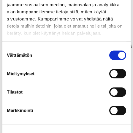
vähäinen määrä. Sama pätee
jaamme sosiaalisen median, mainosalan ja analytiikka-
myös Pohjois-Savon matkailu-,
alan kumppaneillemme tietoja siitä, miten käytät
luovan talouden ja
sivustoamme. Kumppanimme voivat yhdistää näitä
tapahtumateollisuuden
tietoja muihin tietoihin, joita olet antanut heille tai joita on
toimialoille. Haasteena on, että
kerätty, kun olet käyttänyt heidän palvelujaan.
toimijat ovat hajallaan, eivät
tunne riittävästi toisiaan eivätkä
Suostumuksen
toimi liiketoimintaverkostoina
Välttämätön
valinta
muiden toimialojen
arvoverkoissa. Myöskään niitä ei
Mieltymykset
tunnisteta lisäarvon tuottajina
maakunnan ekosysteemeissä.
Ongelmana on myös, että
Tilastot
kehittämistoimien taustalle
tarvittavaa ja julkisesti saatavaa
aluetietoa covidin jälkeiseltä
Markkinointi
ajalta ei ole kootusti saatavilla.
Sekä kansallisissa, että alueen