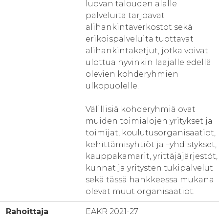
luovan talouden alalle
palveluita tarjoavat
alihankintaverkostot sekä
erikoispalveluita tuottavat
alihankintaketjut, jotka voivat
ulottua hyvinkin laajalle edellä
olevien kohderyhmien
ulkopuolelle.
Välillisiä kohderyhmiä ovat
muiden toimialojen yritykset ja
toimijat, koulutusorganisaatiot,
kehittämisyhtiöt ja –yhdistykset,
kauppakamarit, yrittäjäjärjestöt,
kunnat ja yritysten tukipalvelut
sekä tässä hankkeessa mukana
olevat muut organisaatiot.
Rahoittaja
EAKR 2021-27