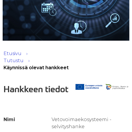
Etusivu
Tutustu
Käynnissä olevat hankkeet
Hankkeen tiedot
Nimi
Vetovoimaekosysteemi -
selvityshanke