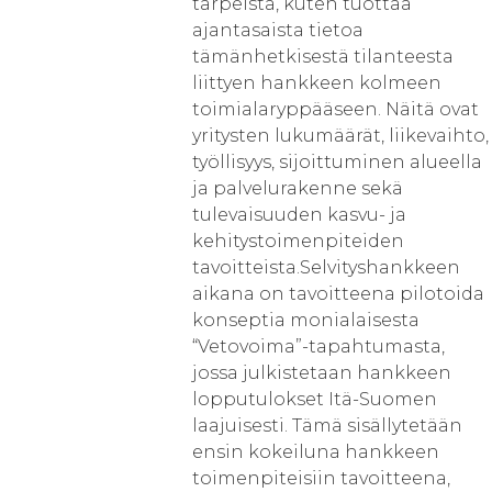
tarpeista, kuten tuottaa
ajantasaista tietoa
tämänhetkisestä tilanteesta
liittyen hankkeen kolmeen
toimialaryppääseen. Näitä ovat
yritysten lukumäärät, liikevaihto,
työllisyys, sijoittuminen alueella
ja palvelurakenne sekä
tulevaisuuden kasvu- ja
kehitystoimenpiteiden
tavoitteista.Selvityshankkeen
aikana on tavoitteena pilotoida
konseptia monialaisesta
“Vetovoima”-tapahtumasta,
jossa julkistetaan hankkeen
lopputulokset Itä-Suomen
laajuisesti. Tämä sisällytetään
ensin kokeiluna hankkeen
toimenpiteisiin tavoitteena,