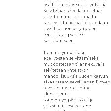
osallistua myös suuria yrityksiä.
Selvityshankkeella tuotetaan
yritystoiminnan kannalta
tarpeellista tietoa, jota voidaan
soveltaa suoraan yritysten
toimintaympäristön
kehittämiseen.
Toimintaympäristön
edellytysten selvittämiseksi
muodostetaan tilannekuva ja
selvitetään yhteistyön
mahdollisuuksia uuden kasvun
aikaansaamiseksi. Tähän liittyen
tavoitteena on tuottaa
aluetietoutta
toimintaympäristöstä ja
yritysten tulevaisuuden