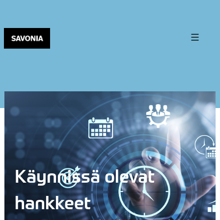
Käynnissä olevat
hankkeet