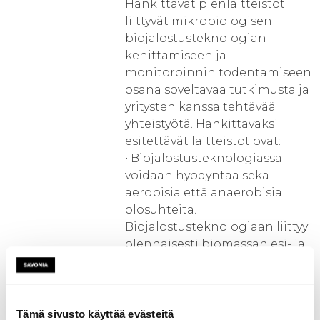
Hankittavat pienlaitteistot
liittyvät mikrobiologisen
biojalostusteknologian
kehittämiseen ja
monitoroinnin todentamiseen
osana soveltavaa tutkimusta ja
yritysten kanssa tehtävää
yhteistyötä. Hankittavaksi
esitettävät laitteistot ovat:
• Biojalostusteknologiassa
voidaan hyödyntää sekä
aerobisia että anaerobisia
olosuhteita.
Biojalostusteknologiaan liittyy
olennaisesti biomassan esi- ja
jälkikäsittely tarvittavine mitta-
ja analyysilaitteineen.
Biomassojen
käsittelyteknologiana
Tämä sivusto käyttää evästeitä