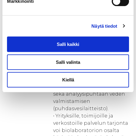
Markkinointi
happoja, joiden
todentamisella (esim.
automaattititraattori) voidaan
Näytä tiedot
prosessia optimoida ja
monitoroida haluttuun
suuntaan lopputuotteiden
Salli kaikki
maksimoimiseksi.
• Selektiivinen
Salli valinta
monitorointianalytiikka vaatii
toimiakseen prosessilaitteiden
ja välineiden selektiivisen
Kiellä
puhdistamisen (tiskikone)
sekä analyysipuhtaan veden
valmistamisen
(puhdasvesilaitteisto).
• Yrityksille, toimijoille ja
verkostoille palvelun tarjonta
voi biolaboratorion osalta