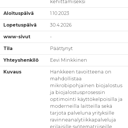
kehittämiseksi
Aloituspäivä
1.10.2023
Lopetuspäivä
30.4.2026
www-sivut
-
Tila
Päättynyt
Yhteyshenkilö
Eevi Minkkinen
Kuvaus
Hankkeen tavoitteena on
mahdollistaa
mikrobipohjainen biojalostus
ja biojalostusprosessin
optimointi käyttökelpoisilla ja
moderneilla laitteilla sekä
tarjota palveluna yrityksille
ravinneanalytiikkapalveluja
erilaisille syötematriiseille.