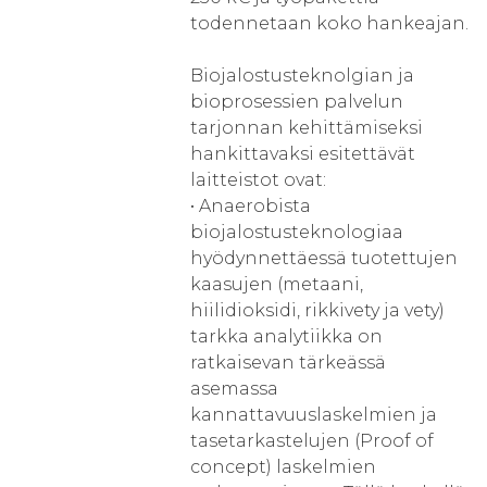
todennetaan koko hankeajan.
Biojalostusteknolgian ja
bioprosessien palvelun
tarjonnan kehittämiseksi
hankittavaksi esitettävät
laitteistot ovat:
• Anaerobista
biojalostusteknologiaa
hyödynnettäessä tuotettujen
kaasujen (metaani,
hiilidioksidi, rikkivety ja vety)
tarkka analytiikka on
ratkaisevan tärkeässä
asemassa
kannattavuuslaskelmien ja
tasetarkastelujen (Proof of
concept) laskelmien