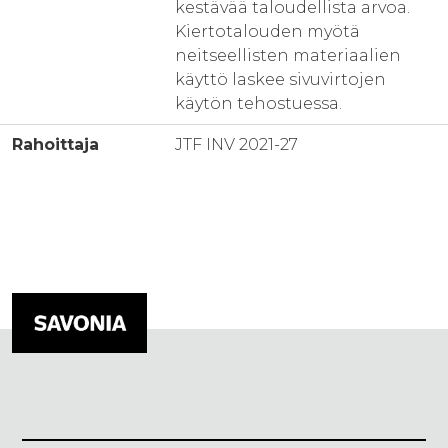
kestävää taloudellista arvoa.
Kiertotalouden myötä
neitseellisten materiaalien
käyttö laskee sivuvirtojen
käytön tehostuessa.
Rahoittaja
JTF INV 2021-27