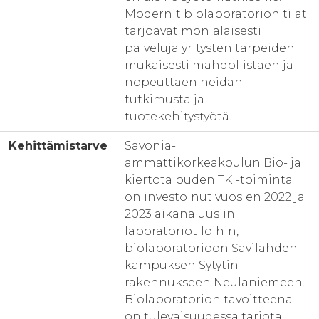
Modernit biolaboratorion tilat
tarjoavat monialaisesti
palveluja yritysten tarpeiden
mukaisesti mahdollistaen ja
nopeuttaen heidän
tutkimusta ja
tuotekehitystyötä.
Kehittämistarve
Savonia-
ammattikorkeakoulun Bio- ja
kiertotalouden TKI-toiminta
on investoinut vuosien 2022 ja
2023 aikana uusiin
laboratoriotiloihin,
biolaboratorioon Savilahden
kampuksen Sytytin-
rakennukseen Neulaniemeen.
Biolaboratorion tavoitteena
on tulevaisuudessa tarjota