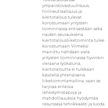
ympäristövastuullisuus,
hiilineutraalisuus ja
kiertotalous tulevat
korostumaan yritysten
toiminnassa entisestään sekä
näiden seurauksena
kiertotalousliiketoiminta tulee
korostumaan. Viimeksi
mainittu nähdään vielä
yritysten toiminnassa hyvinkin
vieraana työkaluna,
kiertotaloutta ei tulekaan
käsitellä yhtenäisenä
liiketoimintamallina, vaan se
tarjoaa erilaisia
lähestymistapoja ja
mahdollisuuksia hyödyntää
resursseja tehokkaasti ja luoda