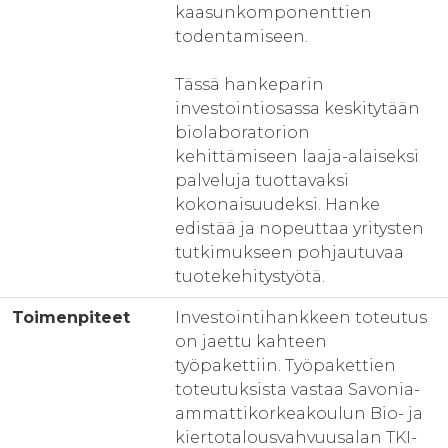
kaasunkomponenttien
todentamiseen.
Tässä hankeparin
investointiosassa keskitytään
biolaboratorion
kehittämiseen laaja-alaiseksi
palveluja tuottavaksi
kokonaisuudeksi. Hanke
edistää ja nopeuttaa yritysten
tutkimukseen pohjautuvaa
tuotekehitystyötä.
Toimenpiteet
Investointihankkeen toteutus
on jaettu kahteen
työpakettiin. Työpakettien
toteutuksista vastaa Savonia-
ammattikorkeakoulun Bio- ja
kiertotalousvahvuusalan TKI-