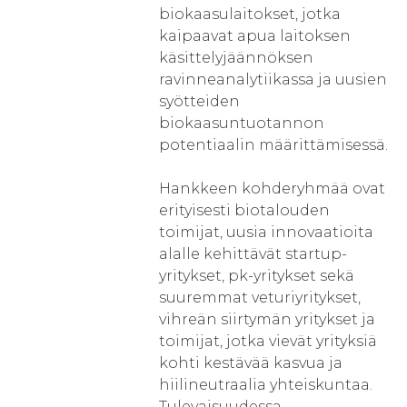
biokaasulaitokset, jotka
kaipaavat apua laitoksen
käsittelyjäännöksen
ravinneanalytiikassa ja uusien
syötteiden
biokaasuntuotannon
potentiaalin määrittämisessä.
Hankkeen kohderyhmää ovat
erityisesti biotalouden
toimijat, uusia innovaatioita
alalle kehittävät startup-
yritykset, pk-yritykset sekä
suuremmat veturiyritykset,
vihreän siirtymän yritykset ja
toimijat, jotka vievät yrityksiä
kohti kestävää kasvua ja
hiilineutraalia yhteiskuntaa.
Tulevaisuudessa