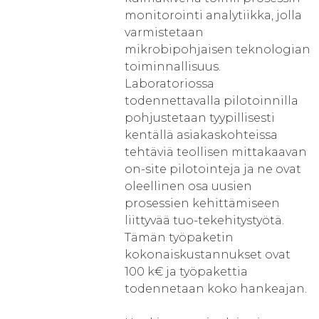
monitorointi analytiikka, jolla
varmistetaan
mikrobipohjaisen teknologian
toiminnallisuus.
Laboratoriossa
todennettavalla pilotoinnilla
pohjustetaan tyypillisesti
kentällä asiakaskohteissa
tehtäviä teollisen mittakaavan
on-site pilotointeja ja ne ovat
oleellinen osa uusien
prosessien kehittämiseen
liittyvää tuo-tekehitystyötä.
Tämän työpaketin
kokonaiskustannukset ovat
100 k€ ja työpakettia
todennetaan koko hankeajan.