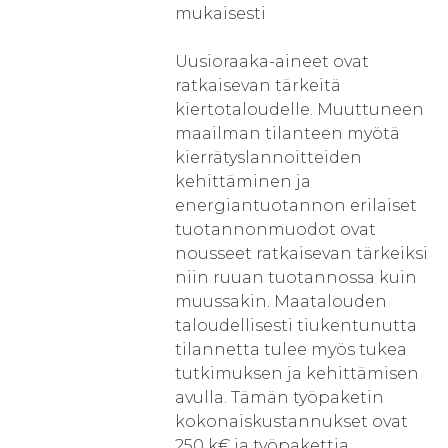
mukaisesti
Uusioraaka-aineet ovat
ratkaisevan tärkeitä
kiertotaloudelle. Muuttuneen
maailman tilanteen myötä
kierrätyslannoitteiden
kehittäminen ja
energiantuotannon erilaiset
tuotannonmuodot ovat
nousseet ratkaisevan tärkeiksi
niin ruuan tuotannossa kuin
muussakin. Maatalouden
taloudellisesti tiukentunutta
tilannetta tulee myös tukea
tutkimuksen ja kehittämisen
avulla. Tämän työpaketin
kokonaiskustannukset ovat
250 k€ ja työpakettia