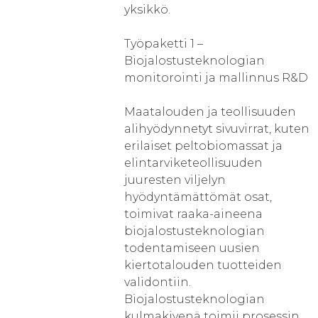
yksikkö.
Työpaketti 1 –
Biojalostusteknologian
monitorointi ja mallinnus R&D
Maatalouden ja teollisuuden
alihyödynnetyt sivuvirrat, kuten
erilaiset peltobiomassat ja
elintarviketeollisuuden
juuresten viljelyn
hyödyntämättömät osat,
toimivat raaka-aineena
biojalostusteknologian
todentamiseen uusien
kiertotalouden tuotteiden
validontiin.
Biojalostusteknologian
kulmakivenä toimii prosessin