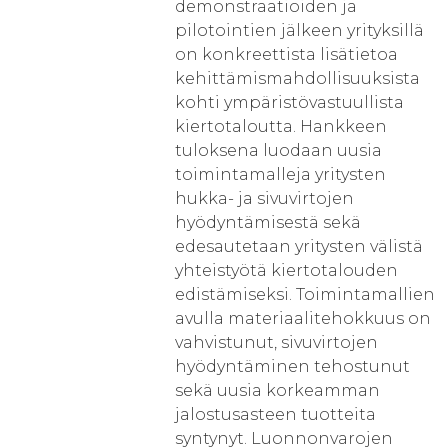
demonstraatioiden ja
pilotointien jälkeen yrityksillä
on konkreettista lisätietoa
kehittämismahdollisuuksista
kohti ympäristövastuullista
kiertotaloutta. Hankkeen
tuloksena luodaan uusia
toimintamalleja yritysten
hukka- ja sivuvirtojen
hyödyntämisestä sekä
edesautetaan yritysten välistä
yhteistyötä kiertotalouden
edistämiseksi. Toimintamallien
avulla materiaalitehokkuus on
vahvistunut, sivuvirtojen
hyödyntäminen tehostunut
sekä uusia korkeamman
jalostusasteen tuotteita
syntynyt. Luonnonvarojen