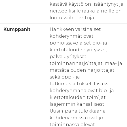
kestävä käyttö on lisääntynyt ja
neitseellisille raaka-aineille on
luotu vaihtoehtoja.
Kumppanit
Hankkeen varsinaiset
kohderyhmät ovat
pohjoissavolaiset bio- ja
kiertotalouden yritykset,
palveluyritykset,
toiminnanharjoittajat, maa- ja
metsätalouden harjoittajat
sekä oppi- ja
tutkimuslaitokset. Lisäksi
kohderyhmänä ovat bio- ja
kiertotalouden toimijat
laajemmin kansallisesti.
Uusimpana tulokkaana
kohderyhmissä ovat jo
toiminnassa olevat