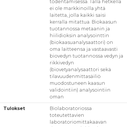
todentamisessa. Tällä hetkellä
ei ole markkinoilla yhtä
laitetta, jolla kaikki saisi
kerralla mitattua. Biokaasun
tuotannossa metaanin ja
hiilidioksin analysointtin
(biokaasuanalysaattori) on
oma laitteensa ja vastaavasti
biovedyn tuotannossa vedyn ja
rikkivedyn
(biovetyanalysaattori sekä
tilavuudenmittasäiliö
muodostuneen kaasun
validointiin) analysointiin
oman
Tulokset
Biolaboratoriossa
toteutettavien
laboratoriomittakaavan