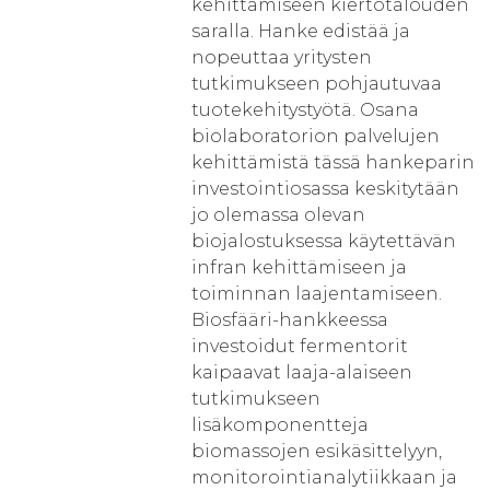
kehittämiseen kiertotalouden
saralla. Hanke edistää ja
nopeuttaa yritysten
tutkimukseen pohjautuvaa
tuotekehitystyötä. Osana
biolaboratorion palvelujen
kehittämistä tässä hankeparin
investointiosassa keskitytään
jo olemassa olevan
biojalostuksessa käytettävän
infran kehittämiseen ja
toiminnan laajentamiseen.
Biosfääri-hankkeessa
investoidut fermentorit
kaipaavat laaja-alaiseen
tutkimukseen
lisäkomponentteja
biomassojen esikäsittelyyn,
monitorointianalytiikkaan ja