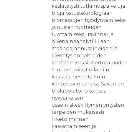
keskitetysti tutkimuspalveluja
biojalostusteknologiaan
biomassojen hyödyntämiseksi
ja uusien tuotteiden
tuottamiseksi, ravinne- ja
hivenaineanalytiikkaan
maanparannusaineiden ja
kierrätyslannoitteiden
kehittämiseksi. Kiertotalouden
tuotteet voivat olla niin
kaasuja, nesteitä kuin
kiinteitäkin aineita. Savonian
biolaboratorio tarjoaa
nykyaikaisen
osaamiskeskittymän yritysten
tarpeiden mukaisesti
liiketoiminnan
kasvattamiseen ja