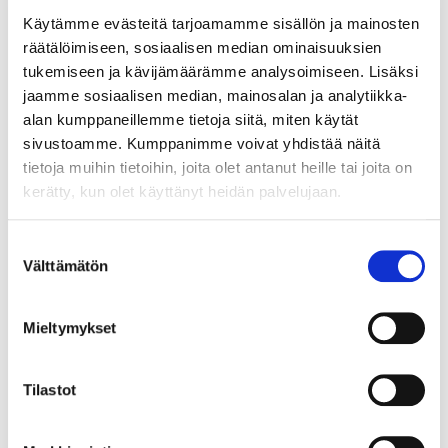
hyödynnetään erilaisia
Käytämme evästeitä tarjoamamme sisällön ja mainosten
sekoitustekniikoita
räätälöimiseen, sosiaalisen median ominaisuuksien
(magneettisekoittaja, keitto,
tukemiseen ja kävijämäärämme analysoimiseen. Lisäksi
sentrifuugaus).
jaamme sosiaalisen median, mainosalan ja analytiikka-
Yksinkertaisimmat
alan kumppaneillemme tietoja siitä, miten käytät
monitoroinnin mittaukset
sivustoamme. Kumppanimme voivat yhdistää näitä
käsittävät prosessin tilan
tietoja muihin tietoihin, joita olet antanut heille tai joita on
seurantaa (esim. hach
kerätty, kun olet käyttänyt heidän palvelujaan.
multimittari, johon
kytkettävissä pH, ORP,
Suostumuksen
johtokyky ja happi anturit) ja
Välttämätön
valinta
mahdollistavat tarvittavat
säätöparametrien
toteuttamisen.
Mieltymykset
• Anaerobisessa
biojalostusteknologiassa
Tilastot
muodostuu aina vääjäämättä
mikrobien aineenvaihdunnan
lopputuotteena orgaanisia