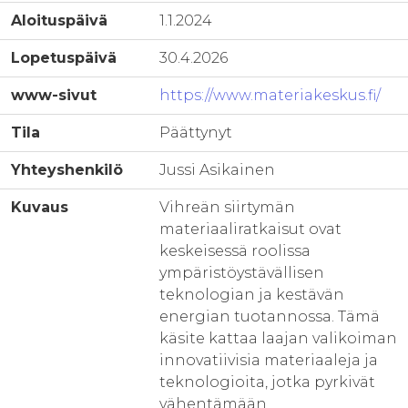
Aloituspäivä
1.1.2024
Lopetuspäivä
30.4.2026
www-sivut
https://www.materiakeskus.fi/
Tila
Päättynyt
Yhteyshenkilö
Jussi Asikainen
Kuvaus
Vihreän siirtymän
materiaaliratkaisut ovat
keskeisessä roolissa
ympäristöystävällisen
teknologian ja kestävän
energian tuotannossa. Tämä
käsite kattaa laajan valikoiman
innovatiivisia materiaaleja ja
teknologioita, jotka pyrkivät
vähentämään