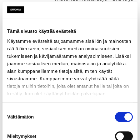
osaltaan turvaamaan kestävää
aluetaloutta maakunnan
älykkään erikoistumisen
strategian mukaisesti.
Tämä sivusto käyttää evästeitä
Ajanmukaisten
Käytämme evästeitä tarjoamamme sisällön ja mainosten
mittaustekniikoiden
räätälöimiseen, sosiaalisen median ominaisuuksien
soveltaminen ja innovatiivinen
tukemiseen ja kävijämäärämme analysoimiseen. Lisäksi
hyödyntäminen tuovat
jaamme sosiaalisen median, mainosalan ja analytiikka-
ratkaisuja esimerkiksi
alan kumppaneillemme tietoja siitä, miten käytät
materiaalien karakterisointiin,
sivustoamme. Kumppanimme voivat yhdistää näitä
älykkääseen monitorointiin ja
tietoja muihin tietoihin, joita olet antanut heille tai joita on
uusien materiaalien
kerätty, kun olet käyttänyt heidän palvelujaan.
ympäristövaikutusten
arvioinnin kehittämiseen.
Suostumuksen
Hanke kohdistuu alueen
Välttämätön
valinta
tarvelähtöisen TKI-toiminnan
edistämiseen sekä alueen
yritysten ja oppilaitosten
Mieltymykset