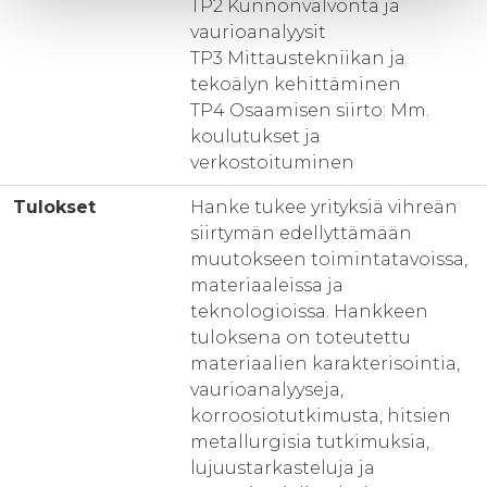
TP2 Kunnonvalvonta ja
vaurioanalyysit
TP3 Mittaustekniikan ja
tekoälyn kehittäminen
TP4 Osaamisen siirto: Mm.
koulutukset ja
verkostoituminen
Tulokset
Hanke tukee yrityksiä vihreän
siirtymän edellyttämään
muutokseen toimintatavoissa,
materiaaleissa ja
teknologioissa. Hankkeen
tuloksena on toteutettu
materiaalien karakterisointia,
vaurioanalyyseja,
korroosiotutkimusta, hitsien
metallurgisia tutkimuksia,
lujuustarkasteluja ja