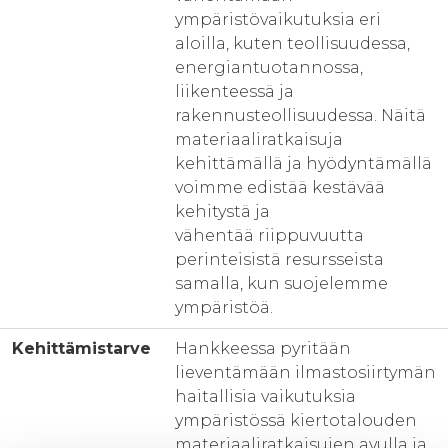
ympäristövaikutuksia eri
aloilla, kuten teollisuudessa,
energiantuotannossa,
liikenteessä ja
rakennusteollisuudessa. Näitä
materiaaliratkaisuja
kehittämällä ja hyödyntämällä
voimme edistää kestävää
kehitystä ja
vähentää riippuvuutta
perinteisistä resursseista
samalla, kun suojelemme
ympäristöä.
Kehittämistarve
Hankkeessa pyritään
lieventämään ilmastosiirtymän
haitallisia vaikutuksia
ympäristössä kiertotalouden
materiaaliratkaisujen avulla ja