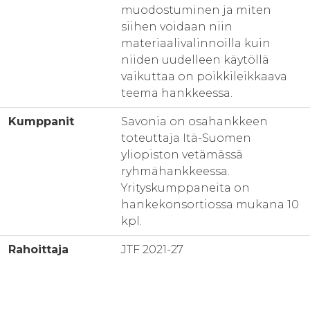
muodostuminen ja miten
siihen voidaan niin
materiaalivalinnoilla kuin
niiden uudelleen käytöllä
vaikuttaa on poikkileikkaava
teema hankkeessa.
Kumppanit
Savonia on osahankkeen
toteuttaja Itä-Suomen
yliopiston vetämässä
ryhmähankkeessa.
Yrityskumppaneita on
hankekonsortiossa mukana 10
kpl.
Rahoittaja
JTF 2021-27