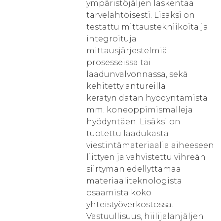
ympäristöjäljen laskentaa
tarvelähtöisesti. Lisäksi on
testattu mittaustekniikoita ja
integroituja
mittausjärjestelmiä
prosesseissa tai
laadunvalvonnassa, sekä
kehitetty antureilla
kerätyn datan hyödyntämistä
mm. koneoppimismalleja
hyödyntäen. Lisäksi on
tuotettu laadukasta
viestintämateriaalia aiheeseen
liittyen ja vahvistettu vihreän
siirtymän edellyttämää
materiaaliteknologista
osaamista koko
yhteistyöverkostossa.
Vastuullisuus, hiilijalanjäljen