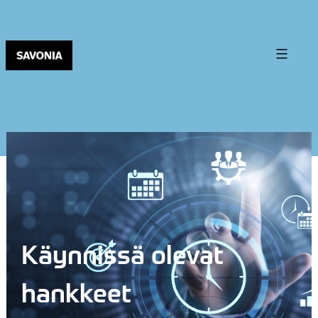
Käynnissä olevat
hankkeet