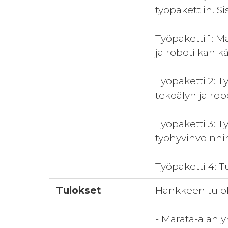
työpakettiin. Si
Työpaketti 1: 
ja robotiikan k
Työpaketti 2: 
tekoälyn ja rob
Työpaketti 3: T
työhyvinvoinni
Työpaketti 4: T
Tulokset
Hankkeen tulo
- Marata-alan 