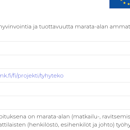
yvinvointia ja tuottavuutta marata-alan ammattil
k.fi/fi/projekti/tyhyteko
ituksena on marata-alan (matkailu-, ravitsemis-
tilaisten (henkilöstö, esihenkilöt ja johto) työ