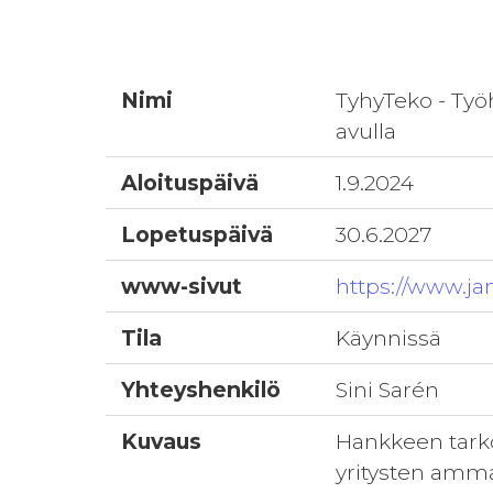
Nimi
TyhyTeko - Työh
avulla
Aloituspäivä
1.9.2024
Lopetuspäivä
30.6.2027
www-sivut
https://www.jam
Tila
Käynnissä
Yhteyshenkilö
Sini Sarén
Kuvaus
Hankkeen tarko
yritysten ammat