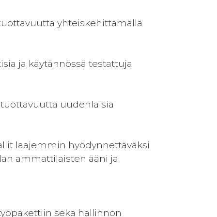
 tuottavuutta yhteiskehittämällä
isia ja käytännössä testattuja
a tuottavuutta uudenlaisia
mallit laajemmin hyödynnettäväksi
lan ammattilaisten ääni ja
työpakettiin sekä hallinnon