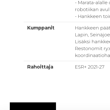
- Marata-alalle
robotiikan avul
- Hankkeen toimi
Kumppanit
Hankkeen pääto
Lapin, Seinäj
Lisäksi hankkee
Restonomit ry:
koordinaatioh
Rahoittaja
ESR+ 2021-27