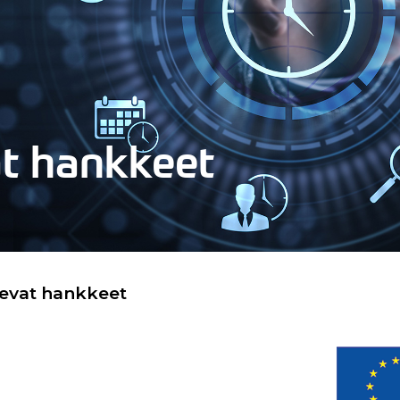
at hankkeet
levat hankkeet