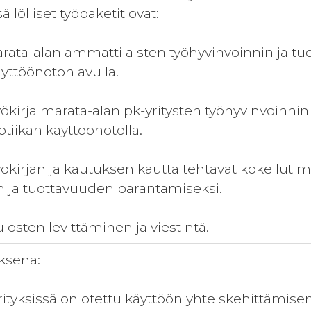
sällölliset työpaketit ovat:
Marata-alan ammattilaisten työhyvinvoinnin ja 
äyttöönoton avulla.
Työkirja marata-alan pk-yritysten työhyvinvoinn
otiikan käyttöönotolla.
yökirjan jalkautuksen kautta tehtävät kokeilut m
n ja tuottavuuden parantamiseksi.
ulosten levittäminen ja viestintä.
ksena:
yrityksissä on otettu käyttöön yhteiskehittämis