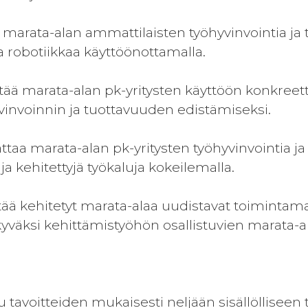
tä marata-alan ammattilaisten työhyvinvointia ja
a robotiikkaa käyttöönottamalla.
ttää marata-alan pk-yritysten käyttöön konkreett
yvinvoinnin ja tuottavuuden edistämiseksi.
attaa marata-alan pk-yritysten työhyvinvointia j
ja kehitettyjä työkaluja kokeilemalla.
ittää kehitetyt marata-alaa uudistavat toiminta
yväksi kehittämistyöhön osallistuvien marata-a
 tavoitteiden mukaisesti neljään sisällölliseen 