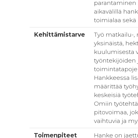
parantaminen s
aikavälillä ha
toimialaa sekä
Kehittämistarve
Työ matkailu-, 
yksinäistä, hek
kuulumisesta v
työntekijöiden
toimintatapojen
Hankkeessa lis
määrittää työh
keskeisiä työte
Omiin työtehtä
pitovoimaa, jok
vaihtuvia ja my
Toimenpiteet
Hanke on jaett