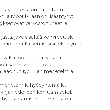
uottavuudesta on parantunut.
 ja robotiikkaan on lisääntynyt.
tykset ovat verkostoituneet ja
jasta, joka sisältää konkreettisia
steiden ratkaisemiseksi tekoälyn ja
mivaksi todennettu työkirja
otiikan käyttöönotolla.
ön laaditun työkirjan menetelmiä
jan menetelmiä hyödyntämällä.
irjan edelleen kehittämiseksi.
en hyödyntämisen teemoista on