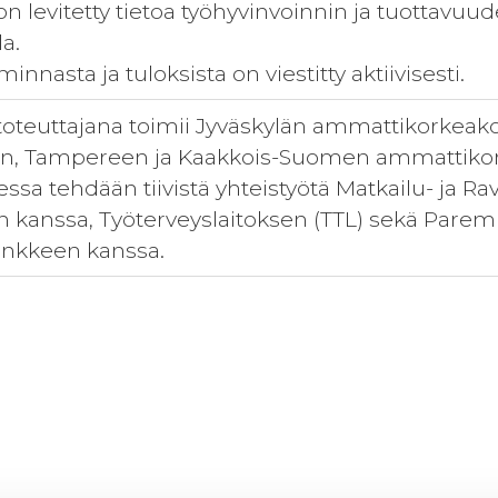
 on levitetty tietoa työhyvinvoinnin ja tuottavuu
la.
nnasta ja tuloksista on viestitty aktiivisesti.
teuttajana toimii Jyväskylän ammattikorkeakoul
oen, Tampereen ja Kaakkois-Suomen ammattikor
ssa tehdään tiivistä yhteistyötä Matkailu- ja R
n kanssa, Työterveyslaitoksen (TTL) sekä Parem
ankkeen kanssa.