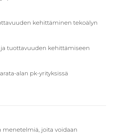
tuottavuuden kehittäminen tekoälyn
in ja tuottavuuden kehittämiseen
arata-alan pk-yrityksissä
en menetelmiä, joita voidaan