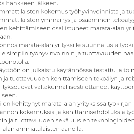
s hankkeen jälkeen.
ammattilaisten kokemus työhyvinvoinnista ja t
ammattilaisten ymmärrys ja osaaminen tekoälyyn
een kehittämiseen osallistuneet marata-alan yri
taan.
uonnos marata-alan yrityksille suunnatusta työkir
yleisimpiin työhyvinvoinnin ja tuottavuuden haa
töönotolla.
äyttöön on julkaistu käytännössä testattu ja toi
n ja tuottavuuden kehittämiseen tekoälyn ja rob
ritykset ovat valtakunnallisesti ottaneet käyttö
iseen.
ti on kehittynyt marata-alan yrityksissä työkir
tännön kokemuksia ja kehittämisehdotuksia työk
nin ja tuottavuuden sekä uusien teknologioid
a-alan ammattilaisten äänellä.