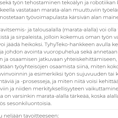
ekä työn tehostaminen tekoälyn ja robotiikan kä
nkkeella vastataan marata-alan muuttuviin työe
 nostetaan työvoimapulasta kärsivän alan mainet
ravitsemis- ja talousalalla (marata-alalla) voi o
tistä ja sirpaleista, jolloin kokemus oman työn 
oi jäädä heikoksi. TyhyTeko-hankkeen avulla k
 ja johdon avointa vuoropuhelua sekä annetaan h
 ja osaamisen jatkuvaan yhteiskehittämiseen, jo
ätään työyhteisöjen osaamista siinä, miten koko
yvinvoinnin ja esimerkiksi työn sujuvuuden ta
htäviä ja -prosesseja, ja miten niitä voisi kehit
viin ja niiden merkityksellisyyteen vaikuttam
a on varsinkin marata-alalla tärkeää, koska alalla
ös sesonkiluontoisia.
u neljään tavoitteeseen: