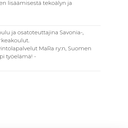
den lisäämisestä tekoälyn ja
u ja osatoteuttajina Savonia-,
keakoulut.
avintolapalvelut MaRa ry:n, Suomen
pi työelämä! -