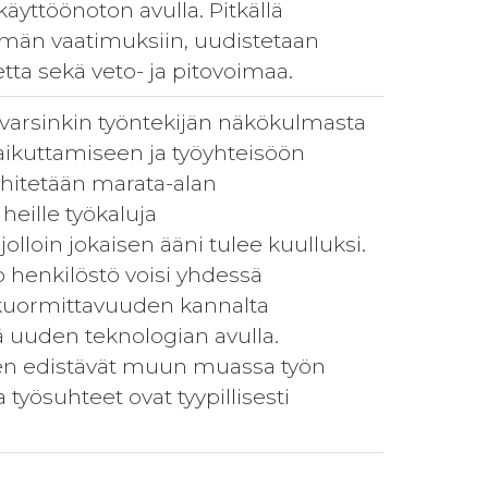
yttöönoton avulla. Pitkällä
lämän vaatimuksiin, uudistetaan
ta sekä veto- ja pitovoimaa.
lla varsinkin työntekijän näkökulmasta
vaikuttamiseen ja työyhteisöön
ehitetään marata-alan
eille työkaluja
lloin jokaisen ääni tulee kuulluksi.
 henkilöstö voisi yhdessä
i kuormittavuuden kannalta
tää uuden teknologian avulla.
inen edistävät muun muassa työn
 työsuhteet ovat tyypillisesti