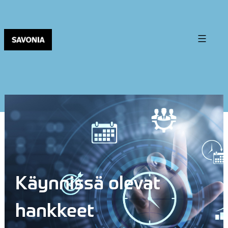
Käynnissä olevat
hankkeet