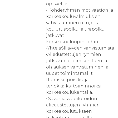
opiskelijat
• Kohderyhmän motivaation ja
korkeakouluvalmiuksien
vahvistuminen niin, että
koulutuspolku ja urapolku
jatkuvat
korkeakouluopintoihin
•Yhteisöllisyyden vahvistumista
•Aliedustettujen ryhmien
jatkuvan oppimisen tuen ja
ohjauksen vahvistuminen ja
uudet toimintamallit
ttamiskelpoisiksi ja
tehokkaiksi toiminnoiksi
korkeakoulukentällä.
• Savoniassa pilotoidun
aliedustettujen ryhmien
korkeakoulutukseen
hakeutumisen mallin