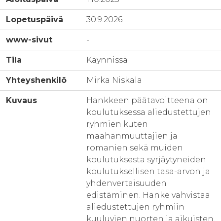
Lopetuspäivä
30.9.2026
www-sivut
-
Tila
Käynnissä
Yhteyshenkilö
Mirka Niskala
Kuvaus
Hankkeen päätavoitteena on
koulutuksessa aliedustettujen
ryhmien kuten
maahanmuuttajien ja
romanien sekä muiden
koulutuksesta syrjäytyneiden
koulutuksellisen tasa-arvon ja
yhdenvertaisuuden
edistäminen. Hanke vahvistaa
aliedustettujen ryhmiin
kuuluvien nuorten ja aikuisten,