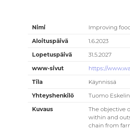
Nimi
Improving food
Aloituspäivä
1.6.2023
Lopetuspäivä
31.5.2027
www-sivut
https://www.wa
Tila
Käynnissä
Yhteyshenkilö
Tuomo Eskeli
Kuvaus
The objective 
within and out
chain from farm