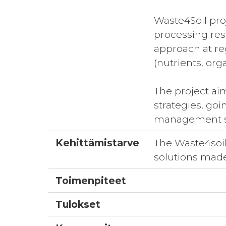
Waste4Soil pro
processing resi
approach at reg
(nutrients, org
The project ai
strategies, goi
management sy
Kehittämistarve
The Waste4soil
solutions mad
Toimenpiteet
Tulokset