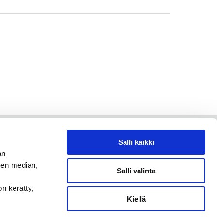
Salli kaikki
an
sen median,
Salli valinta
on kerätty,
Kiellä